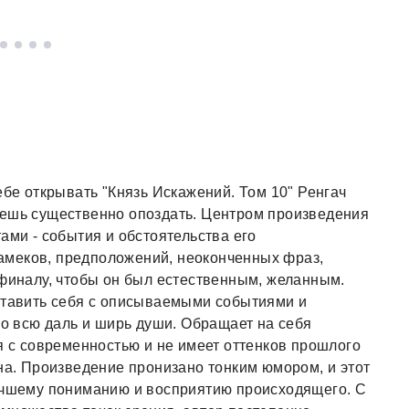
ебе открывать "Князь Искажений. Том 10" Ренгач
жешь существенно опоздать. Центром произведения
ами - события и обстоятельства его
амеков, предположений, неоконченных фраз,
 финалу, чтобы он был естественным, желанным.
оставить себя с описываемыми событиями и
во всю даль и ширь души. Обращает на себя
я с современностью и не имеет оттенков прошлого
ена. Произведение пронизано тонким юмором, и этот
лучшему пониманию и восприятию происходящего. С