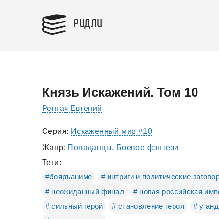
РИДЛИ
Князь Искажений. Том 10
Ренгач Евгений
Серия:
Искаженный мир #10
Жанр:
Попаданцы
,
Боевое фэнтези
Теги:
#бояръаниме
# интриги и политические загово
# неожиданный финал
# новая российская имп
# сильный герой
# становление героя
# у ан