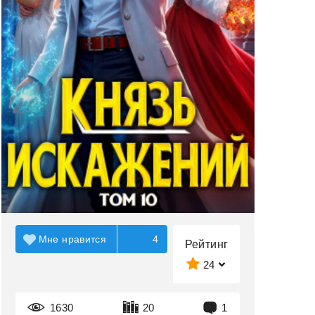
Мне нравится
4
Рейтинг
24
1630
20
1