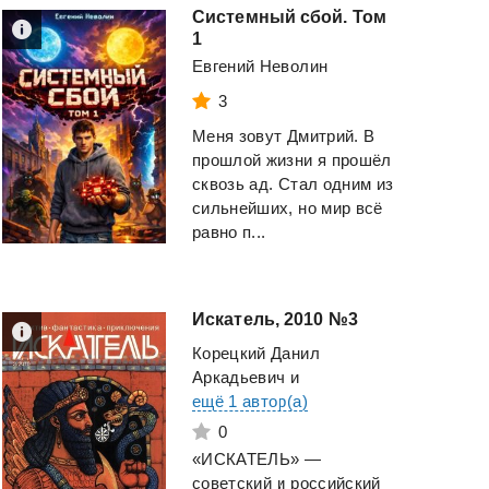
Системный сбой. Том
1
Евгений Неволин
3
Меня зовут Дмитрий. В
прошлой жизни я прошёл
сквозь ад. Стал одним из
сильнейших, но мир всё
равно п...
Искатель,
2010
№3
Корецкий Данил
Аркадьевич
и
ещё 1 автор(а)
0
«ИСКАТЕЛЬ» —
советский и российский