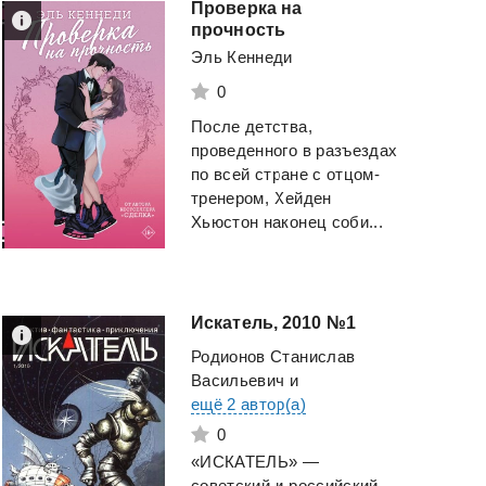
Проверка на
прочность
Эль Кеннеди
0
После детства,
проведенного в разъездах
по всей стране с отцом-
тренером, Хейден
Хьюстон наконец соби...
Искатель,
2010
№1
Родионов Станислав
Васильевич
и
ещё 2 автор(а)
0
«ИСКАТЕЛЬ» —
советский и российский