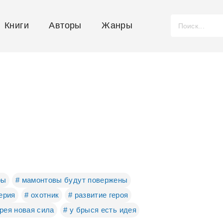
Книги
Авторы
Жанры
ры
# мамонтовы будут повержены
ерия
# охотник
# развитие героя
дрея новая сила
# у брыся есть идея