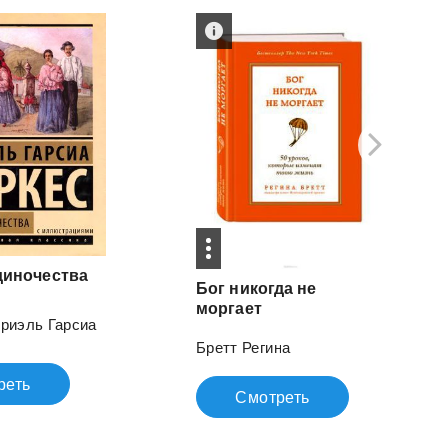
диночества
Бог никогда не
моргает
риэль Гарсиа
Бретт Регина
реть
Смотреть