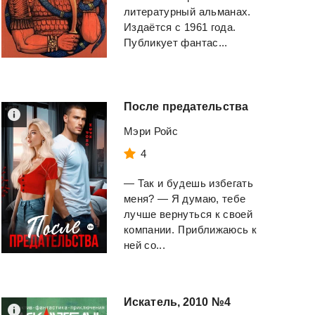
литературный альманах.
Издаётся с 1961 года.
Публикует фантас...
После
предательства
Мэри Ройс
4
— Так и будешь избегать
меня? — Я думаю, тебе
Я
втопчу
тебя
в
грязь
Sapiens. Краткая
лучше вернуться к своей
история человеч
компании. Приближаюсь к
Жирохова Надежда
ней со...
Харари Юваль Ной
Смотреть
Смотреть
Искатель,
2010
№4