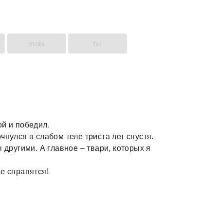
mobi
txt
ой и победил.
чнулся в слабом теле триста лет спустя.
 другими. А главное – твари, которых я
е справятся!