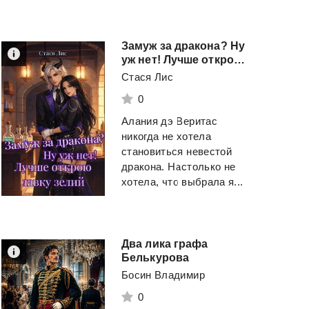
Замуж за дракона? Ну
уж нет! Лучше открою лавку зелий
Стася Лис
0
Алания дэ Веритас
никогда не хотела
становиться невестой
дракона. Настолько не
хотела, что выбрала я...
Два лика графа
Белькурова
Босин Владимир
0