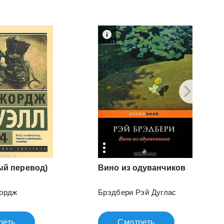
ый
перевод)
Вино
из
одуванчиков
ордж
Брэдбери Рэй Дуглас
реть
Смотреть