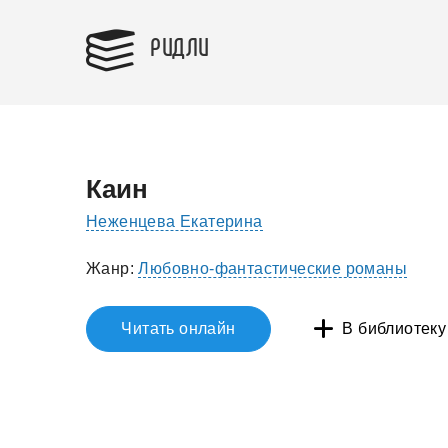
РИДЛИ
Каин
Неженцева Екатерина
Жанр:
Любовно-фантастические романы
Читать онлайн
В библиотеку