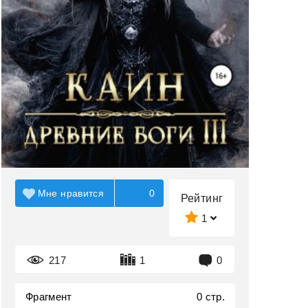
Мне нравится
0
Рейтинг
1
217
1
0
Фрагмент
0 стр.