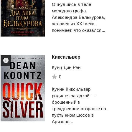
Очнувшись в теле
молодого графа
Александра Белькурова,
человек из XXI века
понимает, что оказался...
Киксильвер
Кунц Дин Рей
0
Куинн Киксильвер
родился загадкой —
Трансерфинг
Изучаем Python, 
брошенный в
реальности
издание.
трехдневном возрасте на
пустынном шоссе в
Зеланд Вадим
Лутц Марк
Аризоне...
Смотреть
Смотреть