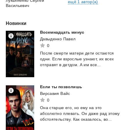
Лукьяненко Сергей
ещё 1 автор(а)
Васильевич
Новинки
Восемнадцать
минус
Давыденко Павел
0
После
смерти
матери
дети
остаются
одни.
Если
взрослые
узнают,
их
всех
отправят
в
детдом.
А
им
все...
Если
ты
позволишь
Вирсавия Вайс
0
Она
старше
его,
но
ему
на
это
абсолютно
плевать.
Он
даже
рад
этому
обстоятельству.
Как
оказалось,
во...