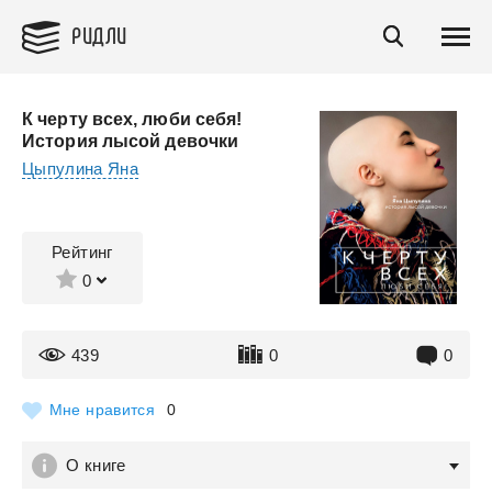
РИДЛИ
К черту всех, люби себя!
История лысой девочки
Цыпулина Яна
Рейтинг
0
439
0
0
Мне нравится
0
О книге