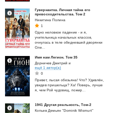
Гувернантка. Личная тайна его
превосходительства. Том 2
Никитина Полина
1
Одно неловкое падение - и я,
учительница начальных классов,
очнулась в теле обедневшей дворянки
Оле...
Имя
нам
Легион.
Том
35
Дорничев Дмитрий
и
ещё 1 автор(а)
0
Привет,
лысая
обезьяна!
Что?
Удивлён,
увидев
пришельца?
Ха!
Поверь,
лучше
я,
чем
Рой
чудовищ,
пожир...
1941
Другая
реальность,
Том-2
Копьев Демьян "Dominik Wismurt"