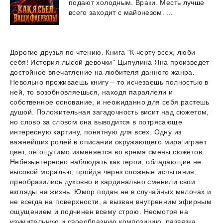
подают
холодным.
Враки.
Месть
лучше
всего
заходит
с
майонезом.
...
Дорогие друзья по чтению. Книга "К черту всех, люби
себя! История лысой девочки" Цыпулина Яна произведет
достойное впечатление на любителя данного жанра.
Невольно проживаешь книгу – то исчезаешь полностью в
ней, то возобновляешься, находя параллели и
собственное основание, и неожиданно для себя растешь
душой. Положительная загадочность висит над сюжетом,
но слово за словом она выводится в потрясающе
интересную картину, понятную для всех. Одну из
важнейших ролей в описании окружающего мира играет
цвет, он ощутимо изменяется во время смены сюжетов.
Небезынтересно наблюдать как герои, обладающие не
высокой моралью, пройдя через сложные испытания,
преобразились духовно и кардинально сменили свои
взгляды на жизнь. Юмор подан не в случайных мелочах и
не всегда на поверхности, а вызван внутренним эфирным
ощущением и подчинен всему строю. Несмотря на
изумительную и своеобразную композицию, развязка