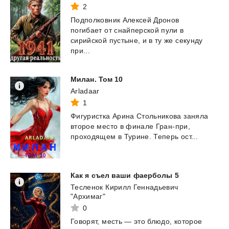
2
Подполковник Алексей Дронов
погибает от снайперской пули в
сирийской пустыне, и в ту же секунду
при...
Милан.
Том
10
Arladaar
1
Фигуристка
Арина
Стольникова
заняла
второе
место
в
финале
Гран-при,
проходящем
в
Турине.
Теперь
ост...
Как
я
съел
ваши
фаерболы
5
Тесленок Кирилл Геннадьевич
"Архимаг"
0
Говорят,
месть
—
это
блюдо,
которое