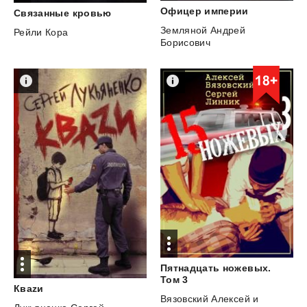
Офицер
империи
Связанные
кровью
Земляной Андрей
Рейли Кора
Борисович
Пятнадцать ножевых.
Том 3
Кваzи
Вязовский Алексей
и