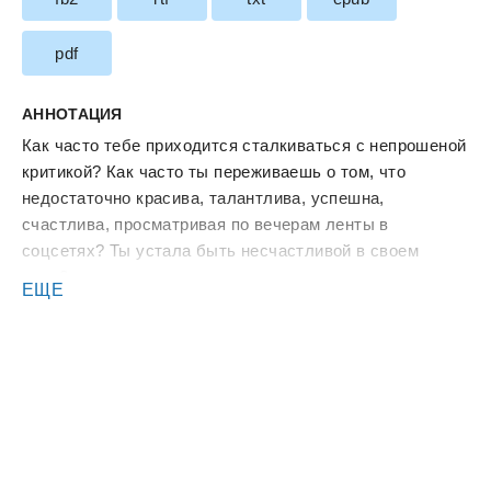
pdf
АННОТАЦИЯ
Как часто тебе приходится сталкиваться с непрошеной
критикой? Как часто ты переживаешь о том, что
недостаточно красива, талантлива, успешна,
счастлива, просматривая по вечерам ленты в
соцсетях? Ты устала быть несчастливой в своем
теле?
ЕЩЕ
Меня зовут Цыпулина Яна, и я 23 года жила с
ненавистью к себе и своей внешности, потому что
болею алопецией. На большей части головы у меня не
растут волосы, и из-за этого десять лет в школе я
была знаменитостью – «лысым уродом», на которого
каждый день показывали пальцем и над которым
всячески издевались.
Долгое время мне хотелось просто исчезнуть, я