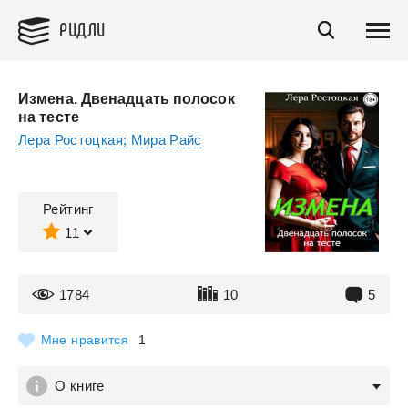
РИДЛИ
Измена. Двенадцать полосок
на тесте
Лера Ростоцкая; Мира Райс
Рейтинг
11
1784
10
5
Мне нравится
1
О книге