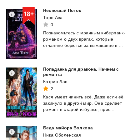
Неоновый
Поток
Торн Ава
0
Познакомьтесь с мрачным киберпанк-
романом о двух врагах, которые
отчаянно борются за
выживание в ...
Попаданка для дракона. Начнем с
ремонта
Катрин Лав
2
Кася
умеет
чинить
всё.
Даже
если
её
закинуло
в
другой
мир.
Она
сделает
ремонт
в
старой
избушке,
прис...
Беда
майора
Волкова
Ника Оболенская