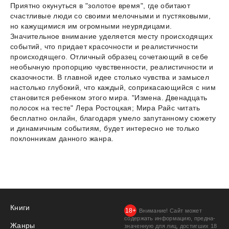
Приятно окунуться в "золотое время", где обитают
счастливые люди со своими мелочными и пустяковыми,
но кажущимися им огромными неурядицами.
Значительное внимание уделяется месту происходящих
событий, что придает красочности и реалистичности
происходящего. Отличный образец сочетающий в себе
необычную пропорцию чувственности, реалистичности и
сказочности. В главной идее столько чувства и замысел
настолько глубокий, что каждый, соприкасающийся с ним
становится ребенком этого мира. "Измена. Двенадцать
полосок на тесте" Лера Ростоцкая; Мира Райс читать
бесплатно онлайн, благодаря умело запутанному сюжету
и динамичным событиям, будет интересно не только
поклонникам данного жанра.
Книги
Внимание! Сайт может
содержать информацию, предна­
Жанры
значенную для лиц, дости­гших 18