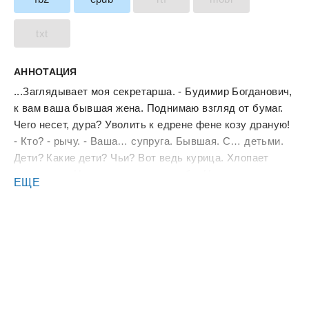
txt
АННОТАЦИЯ
...Заглядывает моя секретарша. - Будимир Богданович,
к вам ваша бывшая жена. Поднимаю взгляд от бумаг.
Чего несет, дура? Уволить к едрене фене козу драную!
- Кто? - рычу. - Ваша… супруга. Бывшая. С… детьми.
Дети? Какие дети? Чьи? Вот ведь курица. Хлопает
глазищами. Наконец прихожу в себя. Неужели правда
ЕЩЕ
Амина? И что за дети, нахрен? Ладно, разберемся,коли
не напьёмся! От автора: Всем привет! Пошутим! Новый
забавный рассказ!