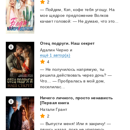
2
—
Пойдем,
Кэп,
кофе
тебя
угощу.
На
мое
щедрое
предложение
Волков
качает
головой:
—
Не
думаю,
что
это...
Отец
подруги.
Наш
секрет
Адалин Черно
и
ещё 1 автор(а)
4
— Не получилось напрямую, ты
решила действовать через дочь? —
Что… — Пробралась в мой дом,
поселилас...
Ничего личного, просто ненависть
[Первая книга
Натали Грант
2
— Выпусти меня! Или я закричу! —
пячусь назад, пока не упираюсь