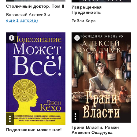
Столичный
доктор.
Том
II
Извращенная
Преданность
Вязовский Алексей
и
ещё 1 автор(а)
Рейли Кора
Грани Власти. Роман
Подсознание
может
все!
Алексея Осадчука