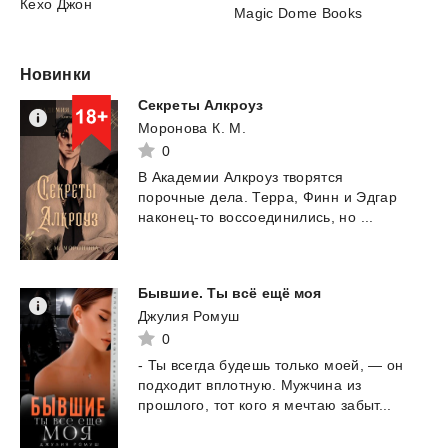
Кехо Джон
Magic Dome Books
Новинки
Секреты
Алкроуз
Моронова К. М.
0
В
Академии
Алкроуз
творятся
порочные
дела.
Терра,
Финн
и
Эдгар
наконец-то
воссоединились,
но
...
Бывшие.
Ты
всё
ещё
моя
Джулия Ромуш
0
-
Ты
всегда
будешь
только
моей,
—
он
подходит
вплотную.
Мужчина
из
прошлого,
тот
кого
я
мечтаю
забыт...