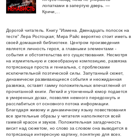
лопатками в запертую дверь. —
Кричи,...
Дорогой читатель. Книгу "Измена. Двенадцать полосок на
тесте" Лера Ростоцкая; Мира Райс вероятно стоит иметь в
своей домашней библиотеке. Центром произведения
является личность героя, а главными элементами -
события и обстоятельства его существования. Несмотря
на изумительную и своеобразную композицию, развязка
потрясающе проста и гениальна, с проблесками
исключительной поэтической силы. Запутанный сюжет,
динамически развивающиеся события и неожиданная
развязка, оставят гамму положительных впечатлений от
прочитанной книги. Легкий и утонченный юмор подается
в умеренных дозах, позволяя немного передохнуть и
расслабиться от основного потока информации.
Благодаря живому и динамичному языку повествования
все зрительные образы у читателя наполняются всей
гаммой красок и звуков. Положительная загадочность
висит над сюжетом, но слово за словом она выводится в
потрясающе интересную картину, понятную для всех.