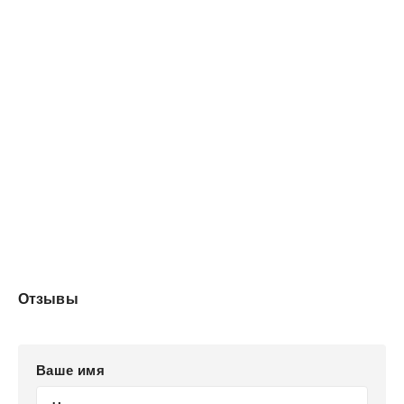
Теперь мне предстоит пройти все унижения, что
заготовили для неё завистники и враги. И оказаться на
краю империи, по соседству с замком, в который
боятся забредать даже волки.
Отзывы
Ваше имя