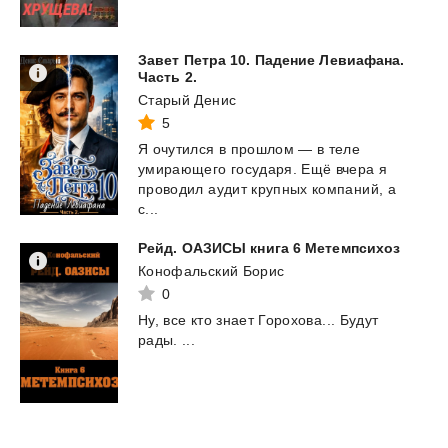
Завет Петра 10. Падение Левиафана.
Часть 2.
Старый Денис
5
Я очутился в прошлом — в теле
умирающего государя. Ещё вчера я
проводил аудит крупных компаний, а
с...
Рейд.
ОАЗИСЫ
книга
6
Метемпсихоз
Конофальский Борис
0
Ну,
все
кто
знает
Горохова...
Будут
рады.
...