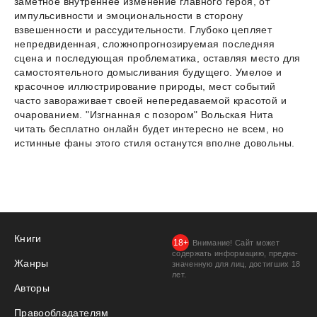
заметное внутреннее изменение главного героя, от
импульсивности и эмоциональности в сторону
взвешенности и рассудительности. Глубоко цепляет
непредвиденная, сложнопрогнозируемая последняя
сцена и последующая проблематика, оставляя место для
самостоятельного домысливания будущего. Умелое и
красочное иллюстрирование природы, мест событий
часто завораживает своей непередаваемой красотой и
очарованием. "Изгнанная с позором" Вольская Нита
читать бесплатно онлайн будет интересно не всем, но
истинные фаны этого стиля останутся вполне довольны.
Книги
Внимание! Сайт может
содержать информацию, предна­
Жанры
значенную для лиц, дости­гших 18
лет.
Авторы
Правообладателям