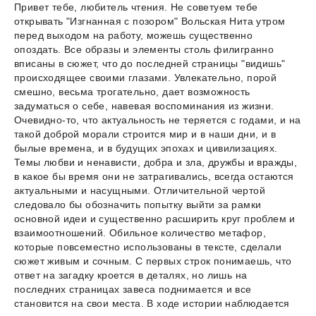
Привет тебе, любитель чтения. Не советуем тебе
открывать "Изгнанная с позором" Вольская Нита утром
перед выходом на работу, можешь существенно
опоздать. Все образы и элементы столь филигранно
вписаны в сюжет, что до последней страницы "видишь"
происходящее своими глазами. Увлекательно, порой
смешно, весьма трогательно, дает возможность
задуматься о себе, навевая воспоминания из жизни.
Очевидно-то, что актуальность не теряется с годами, и на
такой доброй морали строится мир и в наши дни, и в
былые времена, и в будущих эпохах и цивилизациях.
Темы любви и ненависти, добра и зла, дружбы и вражды,
в какое бы время они не затрагивались, всегда остаются
актуальными и насущными. Отличительной чертой
следовало бы обозначить попытку выйти за рамки
основной идеи и существенно расширить круг проблем и
взаимоотношений. Обильное количество метафор,
которые повсеместно использованы в тексте, сделали
сюжет живым и сочным. С первых строк понимаешь, что
ответ на загадку кроется в деталях, но лишь на
последних страницах завеса поднимается и все
становится на свои места. В ходе истории наблюдается