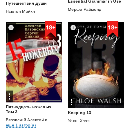
Essential
Grammar
in
Use
Путешествия
души
Мерфи Раймонд
Ньютон Майкл
Пятнадцать ножевых.
Том 3
Keeping
13
Вязовский Алексей
и
Уолш Хлоя
ещё 1 автор(а)