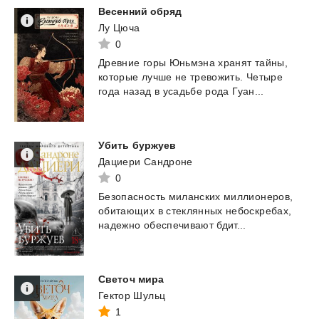
Весенний
обряд
Лу Цюча
0
Древние
горы
Юньмэна
хранят
тайны,
которые
лучше
не
тревожить.
Четыре
года
назад
в
усадьбе
рода
Гуан...
Убить
буржуев
Дациери Сандроне
0
Безопасность
миланских
миллионеров,
обитающих
в
стеклянных
небоскребах,
надежно
обеспечивают
бдит...
Светоч
мира
Гектор Шульц
1