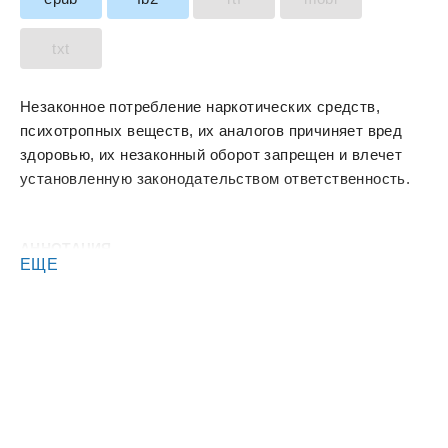
txt
Незаконное потребление наркотических средств,
психотропных веществ, их аналогов причиняет вред
здоровью, их незаконный оборот запрещен и влечет
установленную законодательством ответственность.
АННОТАЦИЯ
ЕЩЕ
.
Её предал муж и подставила подруга. И теперь
будущее молодой графини незавидно.
Здесь падших ссылают подальше от глаз общества.
От них отказываются все, даже близкие родственники.
Вычёркивают из жизни, словно их никогда не было.
И я попала в её тело. В самый разгар событий. Не зная
ничего о ней, её окружении и в целом об этом мире.