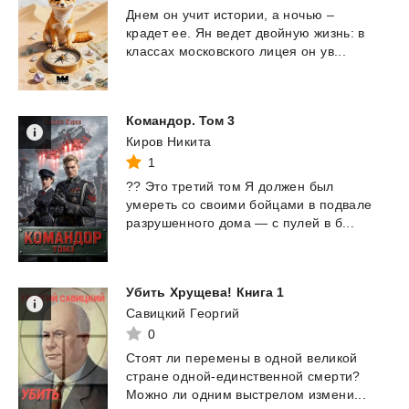
Днем
он
учит
истории,
а
ночью
–
крадет
ее.
Ян
ведет
двойную
жизнь:
в
классах
московского
лицея
он
ув...
Командор.
Том
3
Киров Никита
1
??
Это
третий
том
Я
должен
был
умереть
со
своими
бойцами
в
подвале
разрушенного
дома
—
с
пулей
в
б...
Убить
Хрущева!
Книга
1
Савицкий Георгий
0
Стоят
ли
перемены
в
одной
великой
стране
одной-единственной
смерти?
Можно
ли
одним
выстрелом
измени...