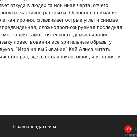
вет откуда в людях та или иная черта, отчего
атронуты, частично раскрыты. Основное внимание
легкая ирония, сглаживает острые углы и снимает
 непредвиденная, сложнопрогнозируемая последняя
я место для самостоятельного домысливания
языку повествования все зрительные образы у
вуков. "Игра на выбывание" Кей Алиса читать
ество раз, здесь есть и философия, и история, и
Правообладателям
В
содер