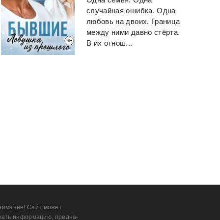
случайная ошибка. Одна
любовь на двоих. Граница
между ними давно стёрта.
В их отнош...
нимание! Сайт может
жать информацию, предна­