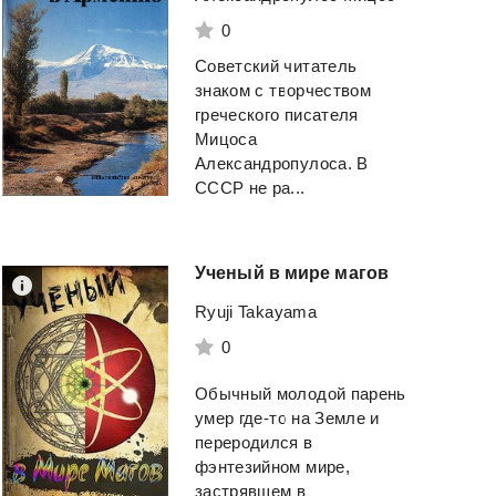
0
Советский читатель
знаком с творчеством
греческого писателя
Мицоса
Александропулоса. В
СССР не ра...
Ученый
в
мире
магов
Ryuji Takayama
0
Обычный молодой парень
умер где-то на Земле и
переродился в
фэнтезийном мире,
застрявшем в