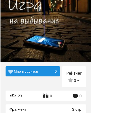
Мне нравится
0
Рейтинг
0
23
0
0
Фрагмент
3 стр.