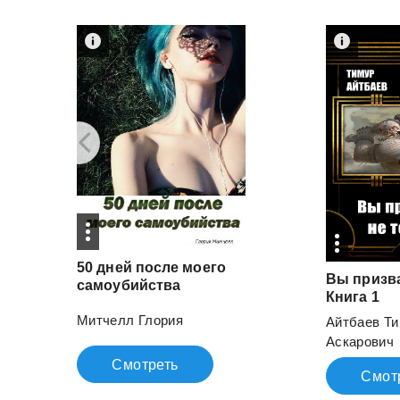
50 дней после моего
Вы призва
самоубийства
Книга 1
Митчелл Глория
Айтбаев Т
Аскарович
Смотреть
Смот