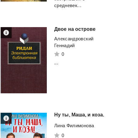
средневек...
Двое
на
острове
Александровский
Геннадий
0
...
Ну
ты,
Маша,
и
коза.
Лина Филимонова
0