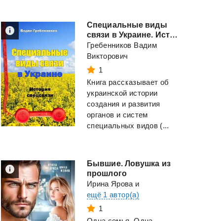
Специальные виды
связи в Украине. История спецсвязи
Гребенников Вадим
Викторович
1
Книга рассказывает об
украинской истории
создания и развития
органов и систем
специальных видов (...
Бывшие. Ловушка из
прошлого
Ирина Ярова
и
ещё 1 автор(а)
1
Одна семья. Одна