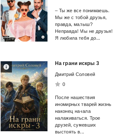
– Ты же все понимаешь.
Мы же с тобой друзья,
правда, малыш?
Неправда! Мы не друзья!
Я любила тебя до...
На
грани
искры
3
Дмитрий Соловей
0
После нашествия
Ермак. Революция.
Порог
Книга девятая.
иномирных тварей жизнь
наконец начала
Лукьяненко Сергей
Валериев Игорь
налаживаться. Трое
друзей, сумевших
выстоять в...
Смотреть
Смотреть