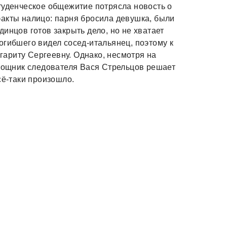
туденческое общежитие потрясла новость о
факты налицо: парня бросила девушка, были
инцов готов закрыть дело, но не хватает
огибшего видел сосед-итальянец, поэтому к
ариту Сергеевну. Однако, несмотря на
омощник следователя Вася Стрельцов решает
сё-таки произошло.