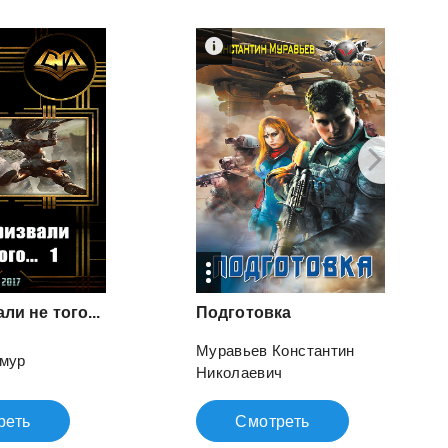
ли не того...
Подготовка
Муравьев Константин
имур
Николаевич
реть
Смотреть