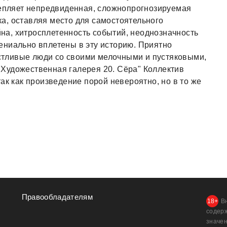
цепляет непредвиденная, сложнопрогнозируемая
а, оставляя место для самостоятельного
а, хитросплетенность событий, неоднозначность
ениально вплетены в эту историю. Приятно
частливые люди со своими мелочными и пустяковыми,
Художественная галерея 20. Сёра" Коллектив
ак как произведение порой невероятно, но в то же
Правообладателям
В
содер
значен