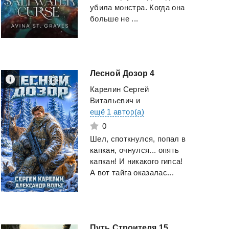
убила монстра. Когда она
больше не ...
Лесной
Дозор
4
Карелин Сергей
Витальевич
и
ещё 1 автор(а)
0
Шел, споткнулся, попал в
капкан, очнулся... опять
капкан! И никакого гипса!
А вот тайга оказалас...
Путь
Строителя
15