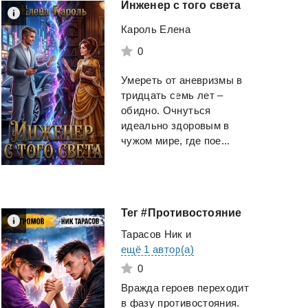
Инженер
с
того
света
Кароль Елена
0
Умереть от аневризмы в
тридцать семь лет –
обидно. Очнуться
идеально здоровым в
чужом мире, где пое...
Тег
#Противостояние
Тарасов Ник
и
ещё 1 автор(а)
0
Вражда героев переходит
в фазу противостояния.