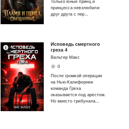
Только юные принц и
принцесса невзлюбили
друг друга с пер...
Исповедь смертного
греха 4
Вальтер Макс
0
Край
неба
После громкой операции
Грани Власти. Роман
Алексея Осадчука
на Нью-Калифорнии
Васильев Андрей
команда Греха
Magic Dome Books
оказывается под арестом.
Но вместо трибунала...
Смотреть
Смотреть