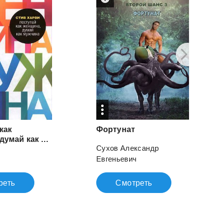
как
Фортунат
женщина, думай как мужчина
Сухов Александр
в
Евгеньевич
реть
Смотреть