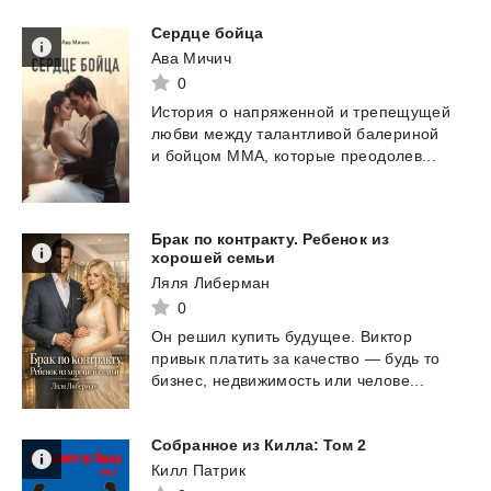
Сердце
бойца
Ава Мичич
0
История
о
напряженной
и
трепещущей
любви
между
талантливой
балериной
и
бойцом
ММА,
которые
преодолев...
Брак по контракту. Ребенок из
хорошей семьи
Ляля Либерман
0
Он
решил
купить
будущее.
Виктор
привык
платить
за
качество
—
будь
то
бизнес,
недвижимость
или
челове...
Собранное
из
Килла:
Том
2
Килл Патрик