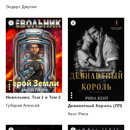
Эндерс Джулия
Невольник.
Том
1
и
Том
2
Губарев Алексей
Девиантный
Король
(ЛП)
Кент Рина