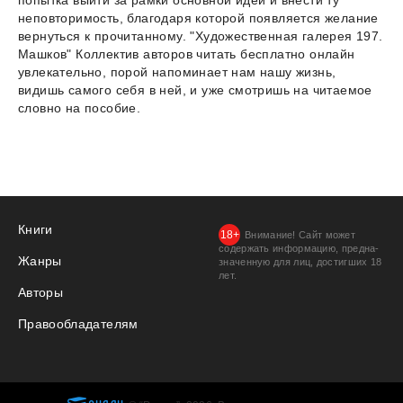
попытка выйти за рамки основной идеи и внести ту
неповторимость, благодаря которой появляется желание
вернуться к прочитанному. "Художественная галерея 197.
Машков" Коллектив авторов читать бесплатно онлайн
увлекательно, порой напоминает нам нашу жизнь,
видишь самого себя в ней, и уже смотришь на читаемое
словно на пособие.
Книги
Внимание! Сайт может
содержать информацию, предна­
Жанры
значенную для лиц, дости­гших 18
лет.
Авторы
Правообладателям