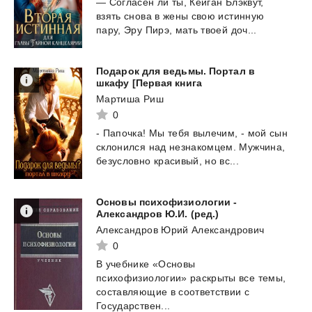
—
Согласен
ли
ты,
Кейган
Блэквут,
взять
снова
в
жены
свою
истинную
пару,
Эру
Пирэ,
мать
твоей
доч...
Подарок для ведьмы. Портал в
шкафу [Первая книга
Мартиша Риш
0
- Папочка! Мы тебя вылечим, - мой сын
склонился над незнакомцем. Мужчина,
безусловно красивый, но
вс...
Основы психофизиологии -
Александров Ю.И. (ред.)
Александров Юрий Александрович
0
В учебнике «Основы
психофизиологии» раскрыты все темы,
составляющие в соответствии с
Государствен...