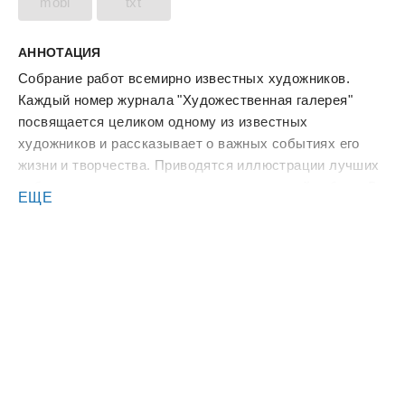
mobi
txt
АННОТАЦИЯ
Собрание работ всемирно известных художников.
Каждый номер журнала "Художественная галерея"
посвящается целиком одному из известных
художников и рассказывает о важных событиях его
жизни и творчества. Приводятся иллюстрации лучших
работ художника с комментариями к каждой работе. В
ЕЩЕ
ходе изложения материала даются дополнительные
сведения о направлениях и основных понятиях в
живописи.