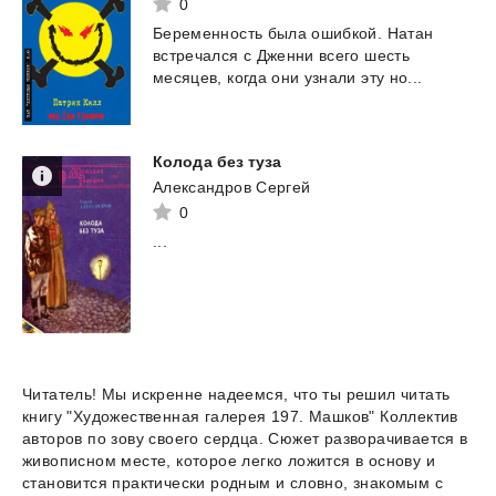
0
Беременность
была
ошибкой.
Натан
встречался
с
Дженни
всего
шесть
месяцев,
когда
они
узнали
эту
но...
Колода
без
туза
Александров Сергей
0
...
Читатель! Мы искренне надеемся, что ты решил читать
книгу "Художественная галерея 197. Машков" Коллектив
авторов по зову своего сердца. Сюжет разворачивается в
живописном месте, которое легко ложится в основу и
становится практически родным и словно, знакомым с