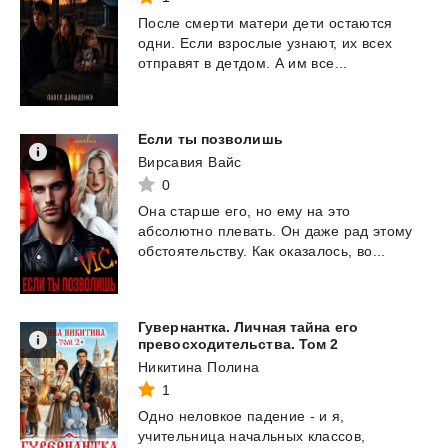
После
смерти
матери
дети
остаются
одни.
Если
взрослые
узнают,
их
всех
отправят
в
детдом.
А
им
все...
Если
ты
позволишь
Вирсавия Вайс
0
Она
старше
его,
но
ему
на
это
абсолютно
плевать.
Он
даже
рад
этому
обстоятельству.
Как
оказалось,
во...
Гувернантка. Личная тайна его
превосходительства. Том 2
Никитина Полина
1
Одно неловкое падение - и я,
учительница начальных классов,