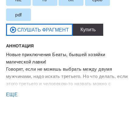
pdf
АННОТАЦИЯ
Новые приключения Беаты, бывшей хозяйки
магической лавки!
Говорят, если не можешь выбрать между двумя
мужчинами, надо искать третьего. Но что делать, если
этого третьего и человеком-то назвать можно с
трудом? Нет, когда Кристиан Триал не злится, он
ЕЩЕ
весьма приятный мужчина. А вот в гневе превращается
в настоящего демона! И потом, разве могут демоны
испытывать к кому-либо добрые чувства? Беата
сильно подозревала, что Кристиан просто хочет
вовлечь ее в какую-то свою игру, где победитель
получит корону и престол, а проигравший — погибнет.