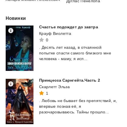
Дуглас Пенелопа
Новинки
Счастье
подождет
до
завтра
Крауф Виолетта
0
.
Десять
лет
назад,
в
отчаянной
попытке
спасти
самого
близкого
мне
человека
-
маму,
я
исп...
Принцесса
Сарнгейта.Часть
2
Скарлетт Эльза
1
.
Любовь
не
бывает
без
препятствий,
и,
впервые
познав
её,
я
разочаровываюсь.
Тайны
прошло...