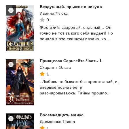
Бездушный:
прыжок
в
никуда
Иванна Флокс
0
Жестокий,
свирепый,
опасный…
Он
точно
не
тот
за
кого
себя
выдает!
Но
поняла
я
это
слишком
поздно,
ко...
Принцесса
Сарнгейта.Часть
1
Скарлетт Эльза
1
.
Любовь
не
бывает
без
препятствий,
и,
впервые
познав
её,
я
разочаровываюсь.
Тайны
прошло...
Восемнадцать
минус
Давыденко Павел
1