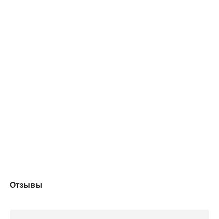
Но ей так хотелось верить в чудо…
Отзывы