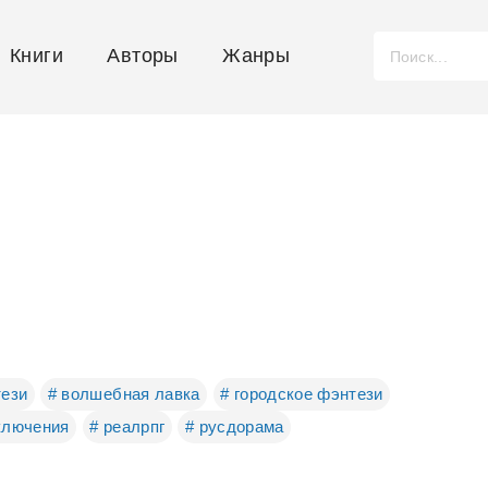
Книги
Авторы
Жанры
тези
# волшебная лавка
# городское фэнтези
ключения
# реалрпг
# русдорама