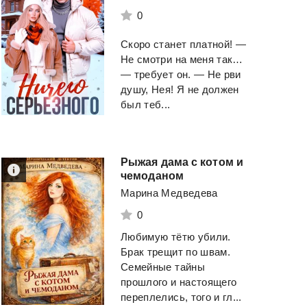
0
Скоро станет платной! —
Не смотри на меня так…
— требует он. — Не рви
душу, Нея! Я не должен
был теб...
Рыжая дама с котом и
чемоданом
Марина Медведева
0
Любимую тëтю убили.
Брак трещит по швам.
Семейные тайны
прошлого и настоящего
переплелись, того и гл...