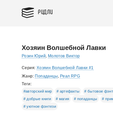
РИДЛИ
Хозяин Волшебной Лавки
Розин Юрий
,
Молотов Виктор
Серия:
Хозяин Волшебной Лавки #1
Жанр:
Попаданцы
,
Реал RPG
Теги:
#авторский мир
# артефакты
# бытовое фэн
# добрые книги
# магия
# попаданцы
# при
# уютное фэнтези