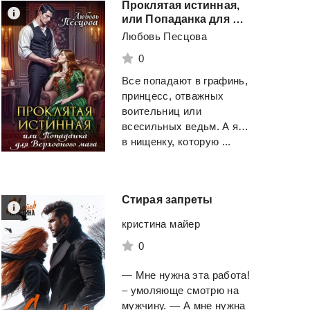
Проклятая истинная,
или Попаданка для Верховного мага
Любовь Песцова
0
Все попадают в графинь,
принцесс, отважных
воительниц или
всесильных ведьм. А я…
в нищенку, которую ...
Стирая
запреты
кристина майер
0
— Мне нужна эта работа!
– умоляюще смотрю на
мужчину. — А мне нужна