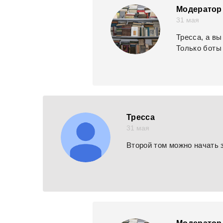
Модератор 
31 мая
Тресса, а в
Только боты 
Тресса
31 мая
Второй том можно начать