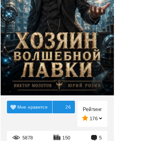
Мне нравится
26
Рейтинг
176
5878
150
5