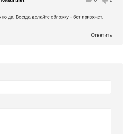
Readli.net
0
1
чно да. Всегда делайте обложку - бот привяжет.
Ответить