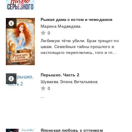
Рыжая
дама
с
котом
и
чемоданом
Марина Медведева
0
Любимую
тëтю
убили.
Брак
трещит
по
швам.
Семейные
тайны
прошлого
и
настоящего
переплелись,
того
и
гл...
Перышко.
Часть
2
Шуваева Элина Витальевна
0
...
Японская любовь с оттенком