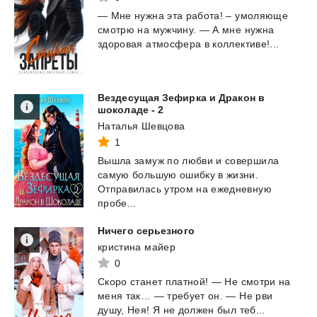
—
Мне
нужна
эта
работа!
–
умоляюще
смотрю
на
мужчину.
—
А
мне
нужна
здоровая
атмосфера
в
коллективе!...
Вездесущая Зефирка и Дракон в
шоколаде - 2
Наталья Шевцова
1
Вышла замуж по любви и совершила
самую большую ошибку в жизни.
Отправилась утром на ежедневную
пробе...
Ничего
серьезного
кристина майер
0
Скоро
станет
платной!
—
Не
смотри
на
меня
так…
—
требует
он.
—
Не
рви
душу,
Нея!
Я
не
должен
был
теб...