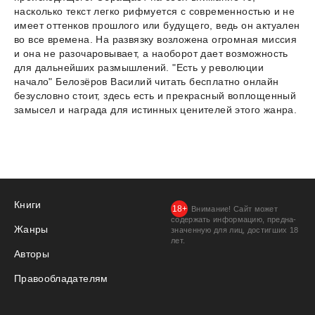
насколько текст легко рифмуется с современностью и не
имеет оттенков прошлого или будущего, ведь он актуален
во все времена. На развязку возложена огромная миссия
и она не разочаровывает, а наоборот дает возможность
для дальнейших размышлений. "Есть у революции
начало" Белозёров Василий читать бесплатно онлайн
безусловно стоит, здесь есть и прекрасный воплощенный
замысел и награда для истинных ценителей этого жанра.
Книги
Внимание! Сайт может
содержать информацию, предна­
Жанры
значенную для лиц, дости­гших 18
лет.
Авторы
Правообладателям