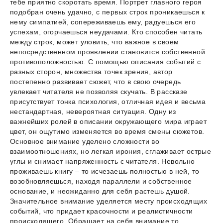
тебе приятно скоротать время. Портрет главного героя
подобран очень удачно, с первых строк проникаешься к
нему симпатией, сопереживаешь ему, радуешься его
успехам, огорчаешься неудачами. Кто способен читать
между строк, может уловить, что важное в своем
непосредственном проявлении становится собственной
противоположностью. С помощью описания событий с
разных сторон, множества точек зрения, автор
постепенно развивает сюжет, что в свою очередь
увлекает читателя не позволяя скучать. В рассказе
присутствует тонка психология, отличная идея и весьма
нестандартная, невероятная ситуация. Одну из
важнейших ролей в описании окружающего мира играет
цвет, он ощутимо изменяется во время смены сюжетов.
Основное внимание уделено сложности во
взаимоотношениях, но легкая ирония, сглаживает острые
углы и снимает напряженность с читателя. Невольно
проживаешь книгу – то исчезаешь полностью в ней, то
возобновляешься, находя параллели и собственное
основание, и неожиданно для себя растешь душой.
Значительное внимание уделяется месту происходящих
событий, что придает красочности и реалистичности
происходящего. Обращает на себя внимание то,