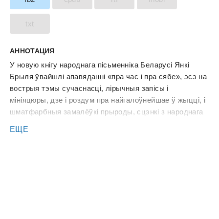
txt
АННОТАЦИЯ
У новую кнігу народнага пісьменніка Беларусі Янкі
Брыля ўвайшлі апавяданні «пра час i пра сябе», эсэ на
вострыя тэмы сучаснасці, лірычныя запісы i
мініяцюры, дзе i роздум пра найгалоўнейшае ў жыцці, i
шматфарбныя замалёўкі прыроды, сцэнкі з народнага
побыту, i здаровы, іскрысты гумар.
ЕЩЕ