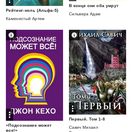
В
конце
они
оба
умрут
Рейтинг-ноль
(Альфа-5)
Сильвера Адам
Каменистый Артем
Первый.
Том
1-8
«Подсознание может
Савич Михаил
все!»