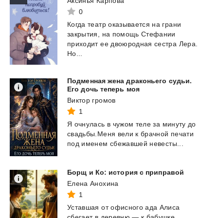
Аксинья Карпова
0
Когда театр оказывается на грани
закрытия, на помощь Стефании
приходит ее двоюродная сестра Лера.
Но...
Подменная жена драконьего судьи.
Его дочь теперь моя
Виктор громов
1
Я
очнулась
в
чужом
теле
за
минуту
до
свадьбы.Меня
вели
к
брачной
печати
под
именем
сбежавшей
невесты...
Борщ
и
Ко:
история
с
приправой
Елена Анохина
1
Уставшая от офисного ада Алиса
сбегает в деревню — к бабушке,