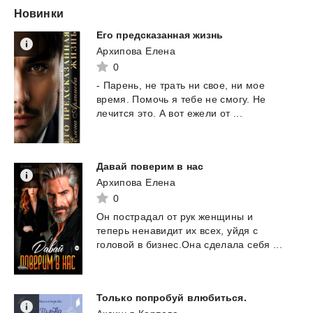
Новинки
Его
предсказанная
жизнь
Архипова Елена
0
-
Парень,
не
трать
ни
свое,
ни
мое
время.
Помочь
я
тебе
не
смогу.
Не
лечится
это.
А
вот
ежели
от
...
Давай
поверим
в
нас
Архипова Елена
0
Он
пострадал
от
рук
женщины
и
теперь
ненавидит
их
всех,
уйдя
с
головой
в
бизнес.Она
сделала
себя
...
Только
попробуй
влюбиться.