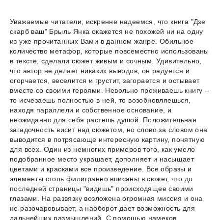
Уважаемые читатели, искренне надеемся, что книга "Дзе
скарб ваш" Брыль Янка окажется не похожей ни на одну
из уже прочитанных Вами в данном жанре. Обильное
количество метафор, которые повсеместно использованы
в тексте, сделали сюжет живым и сочным. Удивительно,
что автор не делает никаких выводов, он радуется и
огорчается, веселится и грустит, загорается и остывает
вместе со своими героями. Невольно проживаешь книгу –
то исчезаешь полностью в ней, то возобновляешься,
находя параллели и собственное основание, и
неожиданно для себя растешь душой. Положительная
загадочность висит над сюжетом, но слово за словом она
выводится в потрясающе интересную картину, понятную
для всех. Один из немногих примеров того, как умело
подобранное место украшает, дополняет и насыщает
цветами и красками все произведение. Все образы и
элементы столь филигранно вписаны в сюжет, что до
последней страницы "видишь" происходящее своими
глазами. На развязку возложена огромная миссия и она
не разочаровывает, а наоборот дает возможность для
дальнейших размышлений. С помощью намеков,