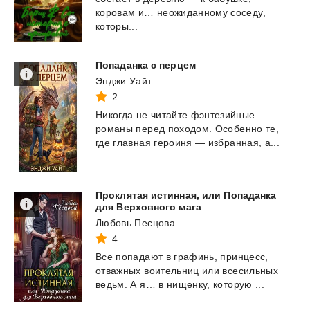
коровам и… неожиданному соседу,
которы...
Попаданка
с
перцем
Энджи Уайт
2
Никогда
не
читайте
фэнтезийные
романы
перед
походом.
Особенно
те,
где
главная
героиня
—
избранная,
а...
Проклятая истинная, или Попаданка
для Верховного мага
Любовь Песцова
4
Все
попадают
в
графинь,
принцесс,
отважных
воительниц
или
всесильных
ведьм.
А
я…
в
нищенку,
которую
...