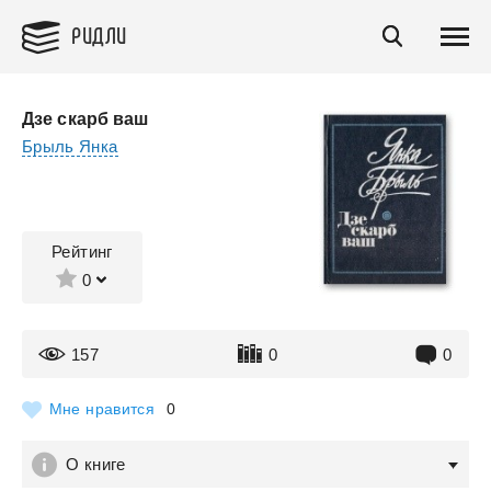
РИДЛИ
Дзе скарб ваш
Брыль Янка
Рейтинг
0
157
0
0
Мне нравится
0
О книге