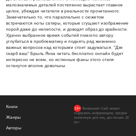
малозначимых деталей постепенно вырастает главное
целое, убеждая читателя в реальности прочитанного.
Замечательно то, что параллельно с сюжетом
встречаются ноты сатиры, которые сгущают изображение
порой даже до нелепости, и доводят образ до крайности.
Удачно выбранное время событий помогло автору
углубиться в проблематику и поднять ряд жизненно
важных вопросов над которыми стоит задуматься. "Дзе
скарб ваш" Брыль Янка читать бесплатно онлайн будет
интересно не всем, но истинные фаны этого стиля
останутся вполне довольны.
Книги
Внимание! Сайт может
содержать информацию, предна­
Жанры
значенную для лиц, дости­гших 18
лет.
Авторы