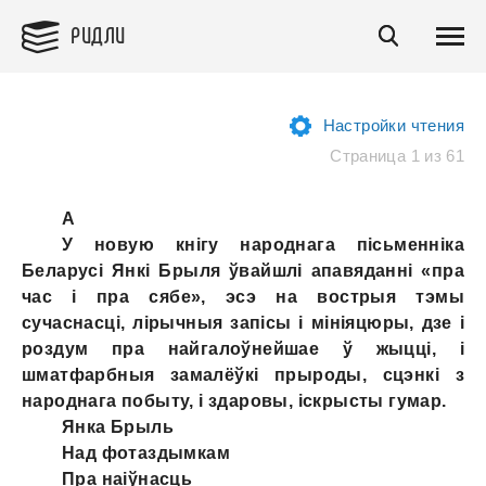
РИДЛИ
Настройки чтения
Страница 1 из 61
A
У новую кнігу народнага пісьменніка
Беларусі Янкі Брыля ўвайшлі апавяданні «пра
час i пра сябе», эсэ на вострыя тэмы
сучаснасці, лірычныя запісы i мініяцюры, дзе i
роздум пра найгалоўнейшае ў жыцці, i
шматфарбныя замалёўкі прыроды, сцэнкі з
народнага побыту, i здаровы, іскрысты гумар.
Янка Брыль
Над фотаздымкам
Пра наіўнасць