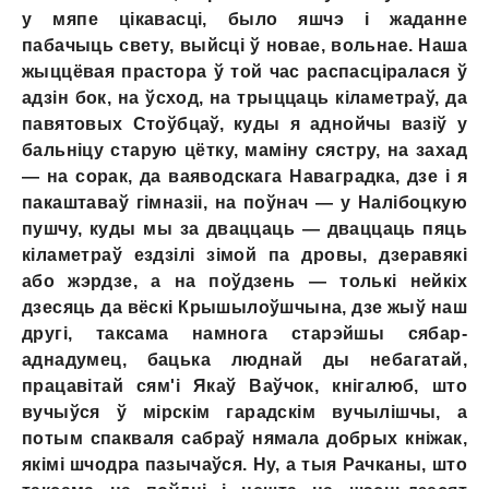
у мяпе цікавасці, было яшчэ i жаданне
пабачыць свету, выйcцi ў новае, вольнае. Наша
жыццёвая прастора ў той час распасціралася ў
адзін бок, на ўсход, на трыццаць кіламетраў, да
павятовых Стоўбцаў, куды я аднойчы вазіў у
бальніцу старую цётку, маміну сястру, на захад
— на сорак, да ваяводскага Наваградка, дзе i я
пакаштаваў гімназіі, на поўнач — у Налібоцкую
пушчу, куды мы за дваццаць — дваццаць пяць
кіламетраў ездзілі зімой па дровы, дзеравякі
або жэрдзе, а на поўдзень — толькі нейкіх
дзесяць да вёскі Крышылоўшчына, дзе жыў наш
другі, таксама намнога старэйшы сябар-
аднадумец, бацька люднай ды небагатай,
працавітай сям'і Якаў Ваўчок, кнігалюб, што
вучыўся ў мірскім гарадскім вучылішчы, а
потым спакваля сабраў нямала добрых кніжак,
якімі шчодра пазычаўся. Ну, а тыя Рачканы, што