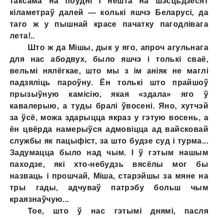
таксама на поўдні i нешта на шэсцьдзесят
кіламетраў далей — колькі яшчэ Беларусі, да
таго ж у пышнай красе пачатку пагодлівага
лета!..
Што ж да Мішы, дык у яго, апроч агульнага
для нас абодвух, было яшчэ i толькі сваё,
вельмі нялёгкае, што мы з ім аніяк не маглі
падзяліць пароўну. Ён толькі што прайшоў
прызыўную камісію, якая «здала» яго ў
кавалерыю, а туды бралі ўвосені. Яно, хутчэй
за ўсё, можа здарыцца якраз у гэтую восень, а
ён цвёрда намерыўся адмовіцца ад вайсковай
службы як пацыфіст, за што будзе суд i турма...
Задумацца было над чым. I ў гэтым нашым
паходзе, які хто-небудзь вясёлы мог бы
назваць i прошчай, Міша, старэйшы за мяне на
тры гады, адчуваў патрэбу больш чым
краязнаўчую...
Toe, што ў нас гэтымі днямі, пасля