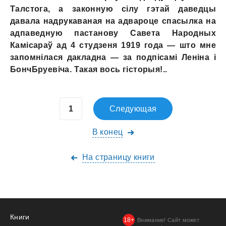
Талстога, а законную сілу гэтай даведцы
давала надрукаваная на адвароце спасылка на
адпаведную пастанову Савета Народных
Камісараў ад 4 студзеня 1919 года — што мне
запомнілася дакладна — за подпісамі Леніна i
БончБруевіча. Такая вось гісторыя!..
Следующая
В конец
На страницу книги
Книги
Внимание! Сайт может