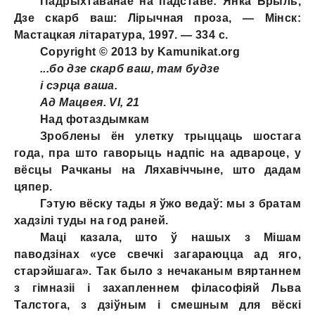
Падрыхтаванае на падставе: Янка Брыль,
Дзе скарб ваш: Лірычная проза, — Мінск:
Мастацкая літаратура, 1997. — 334 с.
Copyright © 2013 by Kamunikat.org
...бо дзе скарб ваш, там будзе
і сэрца ваша.
Ад Мацвея. VI, 21
Над фотаздымкам
Зроблены ён улетку трыццаць шостага
года, пра што гаворыць надпіс на адвароце, у
вёсцы Рачканы на Ляхавіччыне, што дадам
цяпер.
Гэтую вёску тады я ўжо ведаў: мы з братам
хадзілі туды на год раней.
Маці казала, што ў нашых з Мішам
паводзінах «усе свечкі загараюцца ад яго,
старэйшага». Так было з нечаканым вяртаннем
з гімназіі i захапленнем філасофіяй Льва
Талстога, з дзіўным i смешным для вёскі