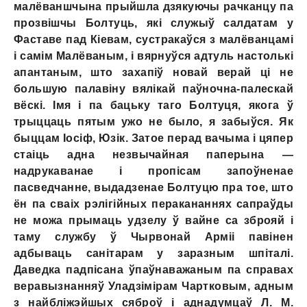
малёваншчына прыйшла дзякуючы рачканцу па
прозвішчы Болтуць, які служыў салдатам у
Фаставе пад Кіевам, сустракаўся з малёванцамі
i самім Малёваным, i вярнуўся адтуль настолькі
апантаным, што захапіў новай верай ці не
большую палавіну вялікай паўночна-палескай
вёскі. Імя i па бацьку таго Болтуця, якога ў
трыццаць пятым ужо не было, я забыўся. Як
быццам Іосіф, Юзік. Затое перад вачыма i цяпер
стаіць адна незвычайная паперына —
надрукаванае i пропісам запоўненае
пасведчанне, выдадзенае Болтуцю пра тое, што
ён па сваіх рэлігійных перакананнях сапраўды
не можа прымаць удзелу ў вайне са зброяй i
таму службу ў Чырвонай Арміі павінен
адбываць санітарам у заразным шпіталі.
Даведка падпісана ўпаўнаважаным па справах
веравызнанняў Уладзімірам Чартковым, адным
з найбліжэйшых сяброў i аднадумцаў Л. М.