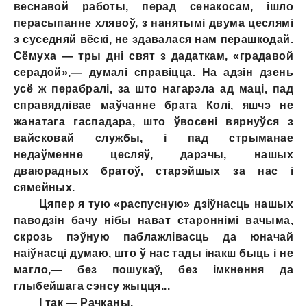
веснавой работы, перад сенакосам, ішло
перасыпанне хлявоў, з нанятымі двума цеслямі
з суседняй вёскі, не здавалася нам перашкодай.
Сёмуха — тры дні свят з дадаткам, «градавой
серадой»,— думалi справіцца. На адзін дзень
усё ж перабралі, за што нагарэла ад маці, пад
справядлівае маўчанне брата Колі, яшчэ не
жанатага гаспадара, што ўвосені вярнуўся з
вайсковай службы, i пад стрыманае
недаўменне цесляў, дарэчы, нашых
дваюрадных братоў, старэйшых за нас i
сямейных.
Цяпер я тую «распусную» дзіўнасць нашых
паводзін бачу нібы нават староннімі вачыма,
скрозь пэўную паблажлівасць да юначай
наіўнасці думаю, што ў нас тады інакш быць i не
магло,— без пошукаў, без імкнення да
глыбейшага сэнсу жыцця...
I так — Рачканы.