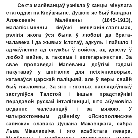
Секта малёванцаў узнікла ў канцы мінулага
стагоддзя на Кіеўшчыне. Душою яе быў Кандрат
Аляксеевіч Малёваны (1845-1913),
малапісьменны кіеўскі мешчанін-стальмах,
рэлігія якога ўся была ў любові да брата-
чалавека i да жывых істотаў, адкуль i пайшло i
адмаўленне ад службы ў войску, ад удзелу ў
любой вайне, а таксама i вегетарыянства. За
свае пропаведзі Малёваны доўгімі гадамі
пакутаваў у шпіталях для псіхічнахворых,
катаваўся царскай паліцыяй, але ў веры сваёй
быў нязломны. За яго i ягоных паслядоўнікаў
заступіўся Талстой i іншыя прадстаўнікі
перадавой рускай інтэлігенцыі, што абумовіла
веданне малёванцаў i за мяжою. У
чатырохтомным дзённіку «Яснополянские
записки» славака Душана Макавіцкага, сябра
Льва Мікалаевіча i яго асабістага лекара,