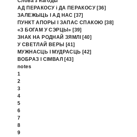
Слова з нагоды
АД ПЕРАКОСУ i ДА ПЕРАКОСУ [36]
ЗАЛЕЖЫЦЬ I АД НАС [37]
ПУНКТ АПОРЫ I ЗАПАС СПАКОЮ [38]
«З БОГАМ У СЭРЦЫ» [39]
ЗНАК НА РОДНАЙ ЗЯМЛІ [40]
У СВЕТЛАЙ ВЕРЫ [41]
МУЖНАСЦЬ I МУДРАСЦЬ [42]
ВОБРАЗ I СІМВАЛ [43]
notes
1
2
3
4
5
6
7
8
9