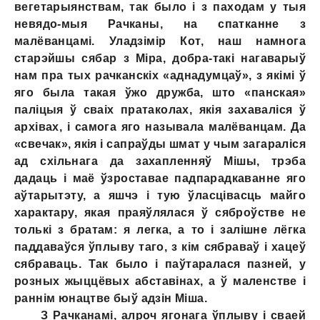
вегетарыянствам, так было i з паходам у тыя
невядо-мыя Рачканы, на спатканне з
малёванцамі. Уладзімір Кот, наш намнога
старэйшы сябар з Міра, добра-такі нагаварыў
нам пра тых рачканскіх «аднадумцаў», з якімі ў
яго была такая ўжо дружба, што «панская»
паліцыя ў сваіх пратаколах, якія захаваліся ў
архівах, i самога яго называла малёванцам. Да
«свечак», якія i сапраўды шмат у чым загараліся
ад схільнага да захапленняў Мішы, трэба
дадаць i маё ўзроставае падпарадкаванне яго
аўтарытэту, a яшчэ i тую ўласцівасць майго
характару, якая праяўлялася ў сяброўстве не
толькі з братам: я легка, а то i залішне лёгка
паддаваўся ўплыву таго, з кім сябраваў i хацеў
сябраваць. Так было i паўтаралася пазней, у
розных жыццёвых абставінах, a ў маленстве i
раннім юнацтве быў адзін Міша.
З Рачканамі, алроч ягонага ўплыву i сваей