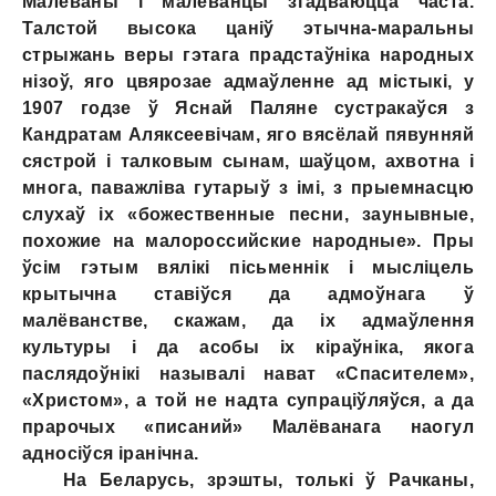
Малёваны i малёванцы згадваюцца часта.
Талстой высока цаніў этычна-маральны
стрыжань веры гэтага прадстаўніка народных
нізоў, яго цвярозае адмаўленне ад містыкі, у
1907 годзе ў Яснай Паляне сустракаўся з
Кандратам Аляксеевічам, яго вясёлай пявунняй
сястрой i талковым сынам, шаўцом, ахвотна i
многа, паважліва гутарыў з імі, з прыемнасцю
слухаў ix «божественные песни, заунывные,
похожие на малороссийские народные». Пры
ўсім гэтым вялікі пісьменнік i мысліцель
крытычна ставіўся да aдмоўнага ў
малёванстве, скажам, да ix адмаўлення
культуры i да асобы ix кіраўніка, якога
паслядоўнікі называлi нават «Спасителем»,
«Христом», а той не надта супраціўляўся, а да
прарочых «писаний» Малёванага наогул
адносіўся іранічна.
На Беларусь, зрэшты, толькі ў Рачканы,