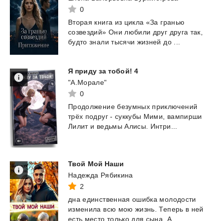
0
Вторая
книга
из
цикла
«За
гранью
созвездий»
Они
любили
друг
друга
так,
будто
знали
тысячи
жизней
до
...
Я
приду
за
тобой!
4
"А.Морале"
0
Продолжение
безумных
приключений
трёх
подруг
-
суккубы
Мими,
вампирши
Лилит
и
ведьмы
Алисы.
Интри...
Твой
Мой
Наши
Надежда Рябикина
2
дна
единственная
ошибка
молодости
изменила
всю
мою
жизнь.
Теперь
в
ней
есть
место
только
для
сына.
А...