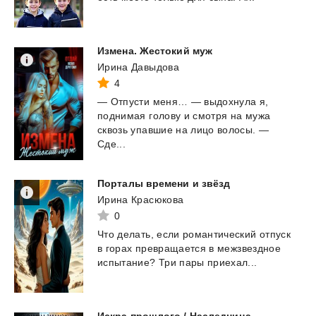
Измена.
Жестокий
муж
Ирина Давыдова
4
— Отпусти меня… — выдохнула я,
поднимая голову и смотря на мужа
сквозь упавшие на лицо волосы. —
Сде...
Порталы
времени
и
звёзд
Ирина Красюкова
0
Что
делать,
если
романтический
отпуск
в
горах
превращается
в
межзвездное
испытание?
Три
пары
приехал...