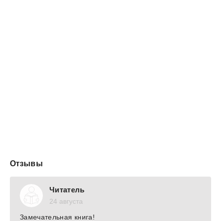
— Как скажешь.
За длинной вдовьей вуалью не разобрать выражения
глаз. Сколько Рамон помнил, лицо матери скрывала
эта полупрозрачная ткань. Мальчишкой он мог часами
разглядывать портрет на стене зала: молодой человек
с рыцарской цепью на груди, рядом совсем юная жена
чинно сложила руки на коленях. Отца Рамон не видел
никогда.
Он окинул взглядом непривычно тихих двор: детей
заперли в комнатах под присмотром нянек, нечего
мельтешить под ногами. Встретился г...
Отзывы
Читатель
24 августа
Замечательная книга!