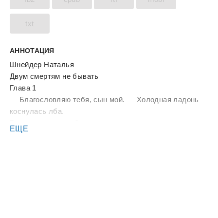
txt
АННОТАЦИЯ
Шнейдер Наталья
Двум смертям не бывать
Глава 1
— Благословляю тебя, сын мой. — Холодная ладонь
коснулась лба.
Рамон поднес к губам узкую руку, поднялся с колен.
ЕЩЕ
Негромко звякнул доспех.
— Благодарю, матушка. Если позволишь, последняя
просьба.
Голова, покрытая черной кисеей чуть склонилась.
— Матушка, когда я… — молодой человек осекся,
поморщившись продолжил. — Словом, не ищите тело.
Доспехи и оружие наши люди привезут — если будет
что привозить. А мне все равно, где лежать.