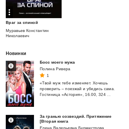
Враг
за
спиной
Муравьев Константин
Николаевич
Новинки
Босс
моего
мужа
Полина Ривера
1
«Твой
муж
тебе
изменяет.
Хочешь
проверить
–
поезжай
и
убедись
сама.
Гостиница
«Астория»,
16.00,
324
...
За гранью созвездий. Притяжение
[Вторая книга
Елена Валерьевна Бурмистрова