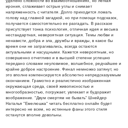
уделено сложности во взаимоотношениях, но легкая
ирония, сглаживает острые углы и снимает
напряженность с читателя. Долго приходится ломать
голову над главной загадкой, но при помощи подсказок,
получается самостоятельно ее разгадать. В рассказе
присутствует тонка психология, отличная идея и весьма
нестандартная, невероятная ситуация. Темы любви и
ненависти, добра и зла, дружбы и вражды, в какое бы
время они не затрагивались, всегда остаются
актуальными и насущными. Кажется невероятным, но
совершенно отчетливо и в высшей степени успешно
передано словами неуловимое, волшебное, редчайшее и
крайне доброе настроение. Финал немножко затянут, но
это вполне компенсируется абсолютно непредсказуемым
окончанием. Грамотно и реалистично изображенная
окружающая среда, своей живописностью и
многообразностью, погружает, увлекает и будоражит
воображение. "Двум смертям не бывать" Шнейдер
Наталья "Емелюшка" читать бесплатно онлайн будет
интересно не всем, но истинные фаны этого стиля
останутся вполне довольны.