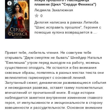
Искра прошлого / Наследница
пламени (Цикл "Сердце Феникса")
Людмила Закалюжная
0
Дилогия
написана
в
рамках
Литмоба
"Шанс
исправить
прошлое".
Героиня
с
помощью
кулона
возвращается
в
...
Привет тебе, любитель чтения. Не советуем тебе
открывать "Двум смертям не бывать" Шнейдер Наталья
"Емелюшка" утром перед выходом на работу, можешь
существенно опоздать. Не остаются и без внимания
сквозные образы, появляясь в разных местах текста они
великолепно гармонируют с основной линией.
Запутанный сюжет, динамически развивающиеся события
и неожиданная развязка, оставят гамму положительных
впечатлений от прочитанной книги. В ходе истории
наблюдается заметное внутреннее изменение главного
героя, от импульсивности и эмоциональности в сторону
взвешенности и рассудительности. Основное внимание