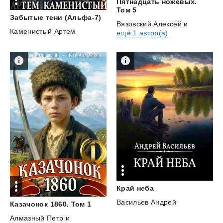
Пятнадцать ножевых.
Том 5
Забытые
тени
(Альфа-7)
Вязовский Алексей
и
Каменистый Артем
ещё 1 автор(а)
Край
неба
Васильев Андрей
Казачонок
1860.
Том
1
Алмазный Петр
и