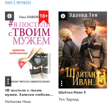
ещё 1 автор(а)
#В постели с твоим
Шайтан
Иван
5
мужем. Записки любовницы. Женам читать обязательно!
Тен Эдуард
Набокова Ника