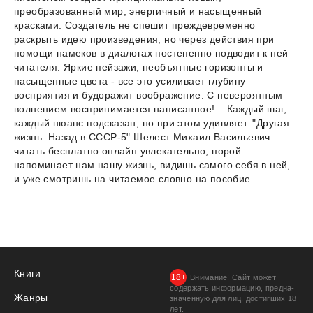
преобразованный мир, энергичный и насыщенный
красками. Создатель не спешит преждевременно
раскрыть идею произведения, но через действия при
помощи намеков в диалогах постепенно подводит к ней
читателя. Яркие пейзажи, необъятные горизонты и
насыщенные цвета - все это усиливает глубину
восприятия и будоражит воображение. С невероятным
волнением воспринимается написанное! – Каждый шаг,
каждый нюанс подсказан, но при этом удивляет. "Другая
жизнь. Назад в СССР-5" Шелест Михаил Васильевич
читать бесплатно онлайн увлекательно, порой
напоминает нам нашу жизнь, видишь самого себя в ней,
и уже смотришь на читаемое словно на пособие.
Книги
Внимание! Сайт может
содержать информацию, предна­
Жанры
значенную для лиц, дости­гших 18
лет.