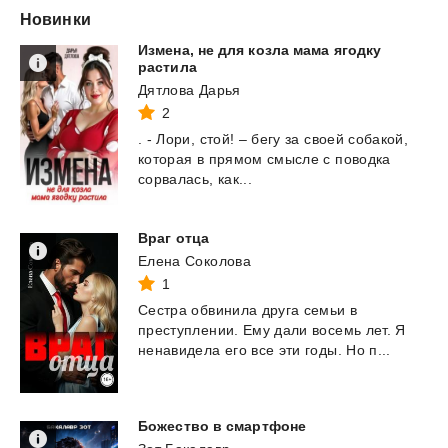
Новинки
Измена, не для козла мама ягодку
растила
Дятлова Дарья
2
.
-
Лори,
стой!
–
бегу
за
своей
собакой,
которая
в
прямом
смысле
с
поводка
сорвалась,
как...
Враг
отца
Елена Соколова
1
Сестра
обвинила
друга
семьи
в
преступлении.
Ему
дали
восемь
лет.
Я
ненавидела
его
все
эти
годы.
Но
п...
Божество
в
смартфоне