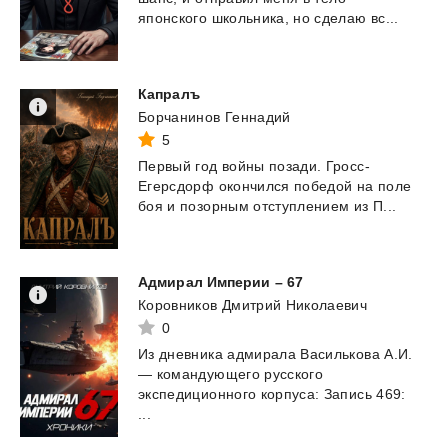
японского
школьника,
но
сделаю
вс...
Капралъ
Борчанинов Геннадий
5
Первый год войны позади. Гросс-
Егерсдорф окончился победой на поле
боя и позорным отступлением
из П...
Адмирал
Империи
–
67
Коровников Дмитрий Николаевич
0
Из дневника адмирала Василькова А.И.
— командующего русского
экспедиционного корпуса: Запись 469:
...