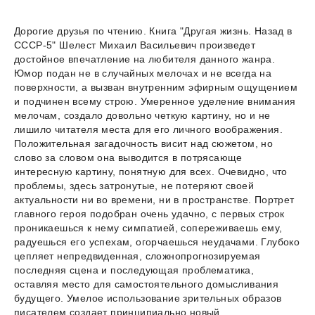
Дорогие друзья по чтению. Книга "Другая жизнь. Назад в
СССР-5" Шелест Михаил Васильевич произведет
достойное впечатление на любителя данного жанра.
Юмор подан не в случайных мелочах и не всегда на
поверхности, а вызван внутренним эфирным ощущением
и подчинен всему строю. Умеренное уделение внимания
мелочам, создало довольно четкую картину, но и не
лишило читателя места для его личного воображения.
Положительная загадочность висит над сюжетом, но
слово за словом она выводится в потрясающе
интересную картину, понятную для всех. Очевидно, что
проблемы, здесь затронутые, не потеряют своей
актуальности ни во времени, ни в пространстве. Портрет
главного героя подобран очень удачно, с первых строк
проникаешься к нему симпатией, сопереживаешь ему,
радуешься его успехам, огорчаешься неудачами. Глубоко
цепляет непредвиденная, сложнопрогнозируемая
последняя сцена и последующая проблематика,
оставляя место для самостоятельного домысливания
будущего. Умелое использование зрительных образов
писателем создает принципиально новый,