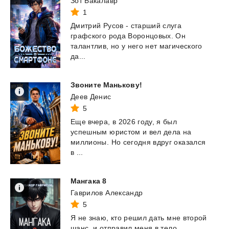
Зот Бакалавр
1
Дмитрий Русов - старший слуга
графского рода Воронцовых. Он
талантлив, но у него нет магического
да...
Звоните
Манькову!
Деев Денис
5
Еще вчера, в 2026 году, я был
успешным юристом и вел дела на
миллионы. Но сегодня вдруг оказался
в ...
Мангака
8
Гаврилов Александр
5
Я
не
знаю,
кто
решил
дать
мне
второй
шанс,
и
отправил
меня
в
тело