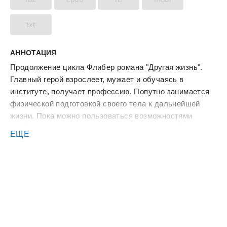
txt
АННОТАЦИЯ
Продолжение цикла Флибер романа "Другая жизнь".
Главный герой взрослеет, мужает и обучаясь в
институте, получает профессию. Попутно занимается
физической подготовкой своего тела к дальнейшей
жизни. Пока можно пользоваться возможностями
Флибера, он берёт от них максимум и для себя и для
ЕЩЕ
окружающего мира.