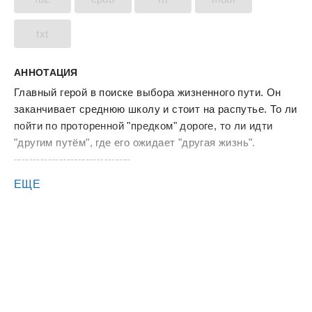
txt
АННОТАЦИЯ
Главный герой в поиске выбора жизненного пути. Он
заканчивает среднюю школу и стоит на распутье. То ли
пойти по проторенной "предком" дороге, то ли идти
"другим путём", где его ожидает "другая жизнь".
-------------------------------
Медленное повествование.
ЕЩЕ
Скачивание и публикация произведения без
разрешения правообладателя запрещены.
Мир в произведении совершенно вымышленный, как и
события в нём. Совпадения персонажей с реальными
людьми - случайны.