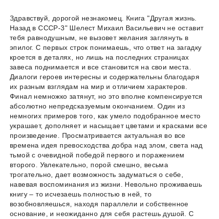
Здравствуй, дорогой незнакомец. Книга "Другая жизнь.
Назад в СССР-3" Шелест Михаил Васильевич не оставит
тебя равнодушным, не вызовет желания заглянуть в
эпилог. С первых строк понимаешь, что ответ на загадку
кроется в деталях, но лишь на последних страницах
завеса поднимается и все становится на свои места.
Диалоги героев интересны и содержательны благодаря
их разным взглядам на мир и отличием характеров.
Финал немножко затянут, но это вполне компенсируется
абсолютно непредсказуемым окончанием. Один из
немногих примеров того, как умело подобранное место
украшает, дополняет и насыщает цветами и красками все
произведение. Просматривается актуальная во все
времена идея превосходства добра над злом, света над
тьмой с очевидной победой первого и поражением
второго. Увлекательно, порой смешно, весьма
трогательно, дает возможность задуматься о себе,
навевая воспоминания из жизни. Невольно проживаешь
книгу – то исчезаешь полностью в ней, то
возобновляешься, находя параллели и собственное
основание, и неожиданно для себя растешь душой. С