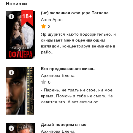
Новинки
(не)
желанная
офицера
Тагаева
Анна Арно
2
Яр щурится как-то подозрительно, и
окидывает меня оценивающим
взглядом, концентрируя внимание в
райо...
Его
предсказанная
жизнь
Архипова Елена
0
-
Парень,
не
трать
ни
свое,
ни
мое
время.
Помочь
я
тебе
не
смогу.
Не
лечится
это.
А
вот
ежели
от
...
Давай
поверим
в
нас
Архипова Елена