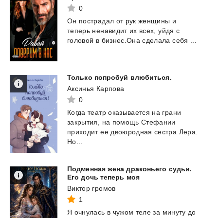
0
Он
пострадал
от
рук
женщины
и
теперь
ненавидит
их
всех,
уйдя
с
головой
в
бизнес.Она
сделала
себя
...
Только
попробуй
влюбиться.
Аксинья Карпова
0
Когда театр оказывается на грани
закрытия, на помощь Стефании
приходит ее двоюродная сестра Лера.
Но...
Подменная жена драконьего судьи.
Его дочь теперь моя
Виктор громов
1
Я
очнулась
в
чужом
теле
за
минуту
до