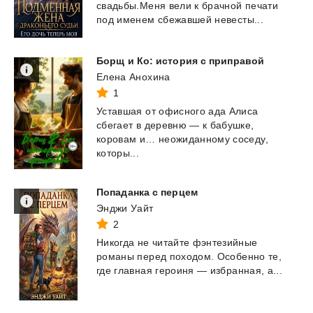
свадьбы.Меня
вели
к
брачной
печати
под
именем
сбежавшей
невесты...
Борщ
и
Ко:
история
с
приправой
Елена Анохина
1
Уставшая от офисного ада Алиса
сбегает в деревню — к бабушке,
коровам и… неожиданному соседу,
которы...
Попаданка
с
перцем
Энджи Уайт
2
Никогда
не
читайте
фэнтезийные
романы
перед
походом.
Особенно
те,
где
главная
героиня
—
избранная,
а...