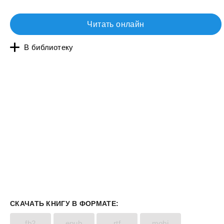
Читать онлайн
В библиотеку
СКАЧАТЬ КНИГУ В ФОРМАТЕ:
fb2
epub
rtf
mobi