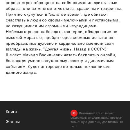
первых строк обращают на себя внимание зрительные
образы, они во многом отчетливы, красочны и графичны.
Приятно окунуться в "золотое время", где обитают
счастливые люди со своими мелочными и пустяковыми,
но кажущимися им огромными неурядицами.
Небезынтересно наблюдать как герои, обладающие не
высокой моралью, пройдя через сложные испытания,
преобразились духовно и кардинально сменили свои
взгляды на жизнь. "Другая жизнь. Назад в СССР-3"
Шелест Михаил Васильевич читать бесплатно онлайн,
благодаря умело запутанному сюжету и динамичным
событиям, будет интересно не только поклонникам
данного жанра.
Книги
Внимание! Сайт может
содержать информацию, предна­
Жанры
значенную для лиц, дости­гших 18
лет.