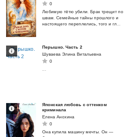
0
Любимую
тëтю
убили.
Брак
трещит
по
швам.
Семейные
тайны
прошлого
и
настоящего
переплелись,
того
и
гл...
Перышко.
Часть
2
Шуваева Элина Витальевна
0
...
Японская любовь с оттенком
криминала
Елена Анохина
0
Она купила машину мечты. Он —