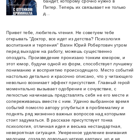
бандит, которому срочно нужно в
Питер. Теперь их связывает не только
д...
Привет тебе, любитель чтения. Не советуем тебе
открывать "Доктор, все идет из детства? Психология
воспитания и терпения" Вагин Юрий Робертович утром
перед выходом на работу, можешь существенно
опоздать. Произведение пронизано тонким юмором, и
этот юмор, будучи одной из форм, способствует лучшему
пониманию и восприятию происходящего. Место событий
настолько детально и красочно описано, что у читающего
невольно возникает эффект присутствия. Главный герой
моментально вызывает одобрение и сочувствие, с
легкостью начинаешь представлять себя не его месте и
сопереживаешь вместе с ним. Удачно выбранное время
событий помогло автору углубиться в проблематику и
поднять ряд жизненно важных вопросов над которыми
стоит задуматься. В рассказе присутствует тонка
психология, отличная идея и весьма нестандартная,
невероятная ситуация. Умеренное уделение внимания
мелочам, создало довольно четкую картину, но и не