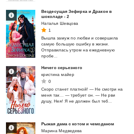
Вездесущая Зефирка и Дракон в
шоколаде - 2
Наталья Шевцова
1
Вышла замуж по любви и совершила
самую большую ошибку в жизни.
Отправилась утром на ежедневную
пробе...
Ничего
серьезного
кристина майер
0
Скоро
станет
платной!
—
Не
смотри
на
меня
так…
—
требует
он.
—
Не
рви
душу,
Нея!
Я
не
должен
был
теб...
Рыжая
дама
с
котом
и
чемоданом
Марина Медведева