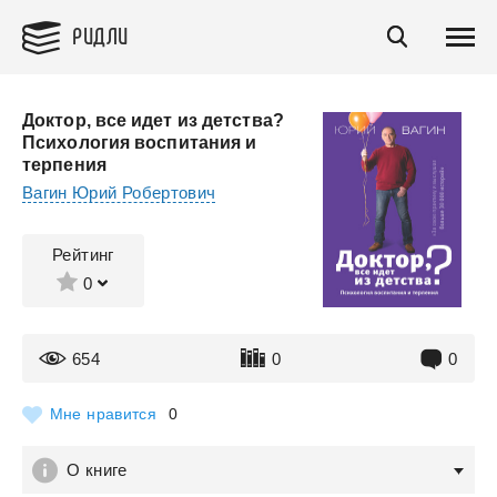
РИДЛИ
Доктор, все идет из детства?
Психология воспитания и
терпения
Вагин Юрий Робертович
Рейтинг
0
654
0
0
Мне нравится
0
О книге