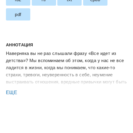
pdf
АННОТАЦИЯ
Наверняка вы не раз слышали фразу «Все идет из
детства»? Мы вспоминаем об этом, когда у нас не все
ладится в жизни, когда мы понимаем, что какие-то
страхи, тревоги, неуверенность в себе, неумение
выстраивать отношения, вредные привычки могут быть
связаны с теми тяжелыми событиями детства, когда
ЕЩЕ
родителям было не до нас, когда они ругали и
наказывали нас за случайно порванную куртку, плохие
оценки в школе, наше любопытство.
– И что? – думаете вы. – Неужели эти события
далекого детства всегда будут влиять на мою судьбу?
Возможно, у вас уже есть дети. И как тогда правильно