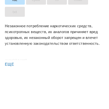
txt
Незаконное потребление наркотических средств,
психотропных веществ, их аналогов причиняет вред
здоровью, их незаконный оборот запрещен и влечет
установленную законодательством ответственность.
АННОТАЦИЯ
ЕЩЕ
История Девятого подходит к концу, но это не значит
что последняя книга будет скучной. Впереди еще ...
( книга в грамматике и орфографии автора)