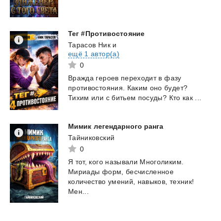
Тег
#Противостояние
Тарасов Ник
и
ещё 1 автор(а)
0
Вражда
героев
переходит
в
фазу
противостояния.
Каким
оно
будет?
Тихим
или
с
битьем
посуды?
Кто
как
...
Мимик
легендарного
ранга
Тайниковский
0
Я тот, кого называли Многоликим.
Мириады форм, бесчисленное
количество умений, навыков, техник!
Мен...