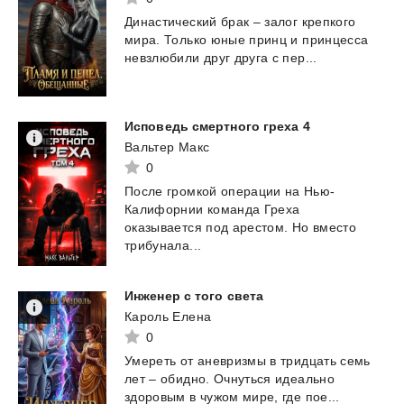
Династический
брак
–
залог
крепкого
мира.
Только
юные
принц
и
принцесса
невзлюбили
друг
друга
с
пер...
Исповедь
смертного
греха
4
Вальтер Макс
0
После громкой операции на Нью-
Калифорнии команда Греха
оказывается под арестом. Но вместо
трибунала...
Инженер
с
того
света
Кароль Елена
0
Умереть
от
аневризмы
в
тридцать
семь
лет
–
обидно.
Очнуться
идеально
здоровым
в
чужом
мире,
где
пое...