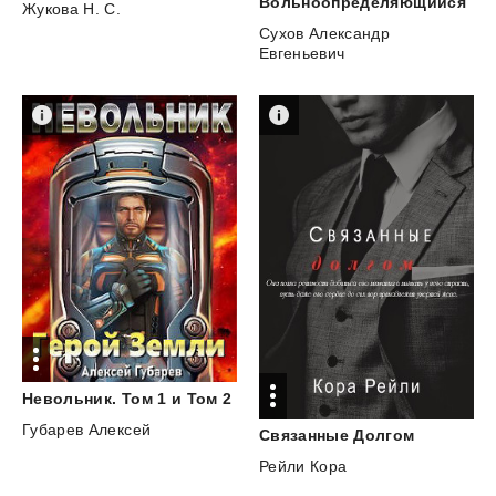
Вольноопределяющийся
Жукова Н. С.
Сухов Александр
Евгеньевич
Невольник.
Том
1
и
Том
2
Губарев Алексей
Связанные
Долгом
Рейли Кора