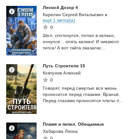
Лесной
Дозор
4
Карелин Сергей Витальевич
и
ещё 1 автор(а)
0
Шел,
споткнулся,
попал
в
капкан,
очнулся...
опять
капкан!
И
никакого
гипса!
А
вот
тайга
оказалас...
Путь
Строителя
15
Ковтунов Алексей
0
Говорят,
перед
смертью
вся
жизнь
проносится
перед
глазами.
Враньё.
Перед
глазами
проносятся
плиты
п...
Пламя
и
пепел.
Обещанные
Хабарова Леока
0