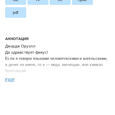
pdf
АННОТАЦИЯ
Джордж Оруэлл
Да здравствует фикус!
Если я говорю языками человеческими и ангельскими,
а денег не имею, то я — медь звенящая, или кимвал
бренчащий.
Если имею дар пророчества, и знаю все тайны, и имею
ЕЩЕ
всякое познание и всю веру, так что могу и горы
переставлять, а не имею денег — то я ничто.
И если я раздам все имение мое и отдам тело мое на
сожжение, а денег не имею, нет мне в том никакой
пользы.
Деньги терпеливы и милосердны, деньги не завидуют,