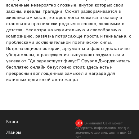
вселенные невероятно сложные, внутри которых свои
законы, идеалы, трагедии. Сюжет разворачивается в
живописном месте, которое легко ложится в основу и
становится практически родным и словно, знакомым с
детства. Несмотря на изумительную и своеобразную
композицию, развязка потрясающе проста и гениальна, с
проблесками исключительной поэтической силы.
Встречающиеся истории, аргументы и факты достаточно
убедительны, а рассуждения вынуждают задуматься и
увлекают. "Да здравствует фикус!" Оруэлл Джордж читать
бесплатно онлайн безусловно стоит, здесь есть и
прекрасный воплощенный замысел и награда для
истинных ценителей этого жанра.
Книги
Внимание! Сайт может
содержать информацию, предна­
Жанры
значенную для лиц, дости­гших 18
лет.