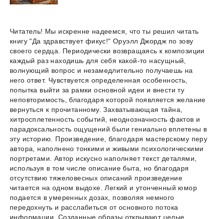
Читатель! Мы искренне надеемся, что ты решил читать
книгу "Да здравствует фикус!" Оруэлл Джордж по зову
своего сердца. Периодически возвращаясь к композиции
каждый раз находишь для себя какой-то насущный,
волнующий вопрос и незамедлительно получаешь на
него ответ. Чувствуется определенная особенность,
попытка выйти за рамки основной идеи и внести ту
неповторимость, благодаря которой появляется желание
вернуться к прочитанному. Захватывающая тайна,
хитросплетенность событий, неоднозначность фактов и
парадоксальность ощущений были гениально вплетены в
эту историю. Произведение, благодаря мастерскому перу
автора, наполнено тонкими и живыми психологическими
портретами. Автор искусно наполняет текст деталями,
используя в том числе описание быта, но благодаря
отсутствию тяжеловесных описаний произведение
читается на одном выдохе. Легкий и утонченный юмор
подается в умеренных дозах, позволяя немного
передохнуть и расслабиться от основного потока
информации. Созданные образы открывают целые