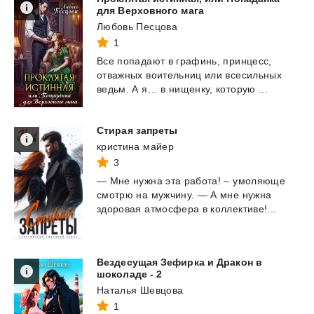
для Верховного мага
Любовь Песцова
1
Все
попадают
в
графинь,
принцесс,
отважных
воительниц
или
всесильных
ведьм.
А
я…
в
нищенку,
которую
...
Стирая
запреты
кристина майер
3
—
Мне
нужна
эта
работа!
–
умоляюще
смотрю
на
мужчину.
—
А
мне
нужна
здоровая
атмосфера
в
коллективе!...
Вездесущая Зефирка и Дракон в
шоколаде - 2
Наталья Шевцова
1