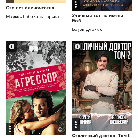
Сто
лет
одиночества
Уличный кот по имени
Маркес Габриэль Гарсиа
Боб
Боуэн Джеймс
Столичный
доктор.
Том
II