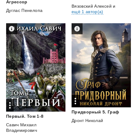
Агрессор
Вязовский Алексей
и
Дуглас Пенелопа
ещё 1 автор(а)
Придворный
5.
Граф
Первый.
Том
1-8
Дронт Николай
Савич Михаил
Владимирович