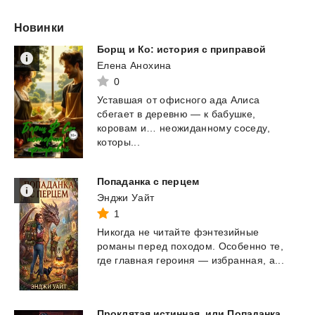
Новинки
Борщ
и
Ко:
история
с
приправой
Елена Анохина
0
Уставшая от офисного ада Алиса
сбегает в деревню — к бабушке,
коровам и… неожиданному соседу,
которы...
Попаданка
с
перцем
Энджи Уайт
1
Никогда
не
читайте
фэнтезийные
романы
перед
походом.
Особенно
те,
где
главная
героиня
—
избранная,
а...
Проклятая истинная, или Попаданка