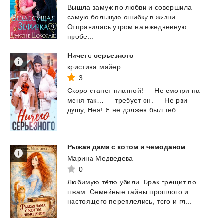
Вышла замуж по любви и совершила
самую большую ошибку в жизни.
Отправилась утром на ежедневную
пробе...
Ничего
серьезного
кристина майер
3
Скоро
станет
платной!
—
Не
смотри
на
меня
так…
—
требует
он.
—
Не
рви
душу,
Нея!
Я
не
должен
был
теб...
Рыжая
дама
с
котом
и
чемоданом
Марина Медведева
0
Любимую
тëтю
убили.
Брак
трещит
по
швам.
Семейные
тайны
прошлого
и
настоящего
переплелись,
того
и
гл...