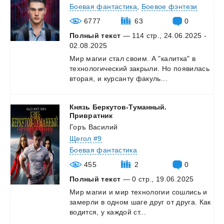
Боевая фантастика
,
Боевое фэнтези
6777
63
0
Полный текст
— 114 стр., 24.06.2025 -
02.08.2025
Мир
магии
стал
своим.
А
"калитка"
в
технологический
закрыли.
Но
появилась
вторая,
и
курсанту
факуль...
Князь Беркутов-Туманный.
Привратник
Горъ Василий
Щегол #9
Боевая фантастика
455
2
0
Полный текст
— 0 стр., 19.06.2025
Мир
магии
и
мир
технологии
сошлись
и
замерли
в
одном
шаге
друг
от
друга.
Как
водится,
у
каждой
ст...