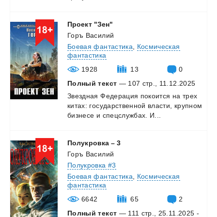
Проект
"Зен"
Горъ Василий
Боевая фантастика
,
Космическая
фантастика
1928
13
0
Полный текст
— 107 стр., 11.12.2025
Звездная
Федерация
покоится
на
трех
китах:
государственной
власти,
крупном
бизнесе
и
спецслужбах.
И...
Полукровка
–
3
Горъ Василий
Полукровка #3
Боевая фантастика
,
Космическая
фантастика
6642
65
2
Полный текст
— 111 стр., 25.11.2025 -