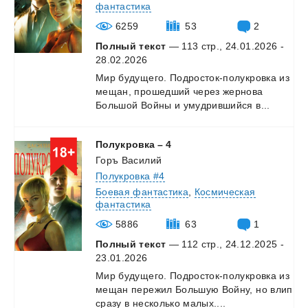
фантастика
6259
53
2
Полный текст
— 113 стр., 24.01.2026 -
28.02.2026
Мир
будущего.
Подросток-полукровка
из
мещан,
прошедший
через
жернова
Большой
Войны
и
умудрившийся
в...
Полукровка
–
4
Горъ Василий
Полукровка #4
Боевая фантастика
,
Космическая
фантастика
5886
63
1
Полный текст
— 112 стр., 24.12.2025 -
23.01.2026
Мир
будущего.
Подросток-полукровка
из
мещан
пережил
Большую
Войну,
но
влип
сразу
в
несколько
малых....