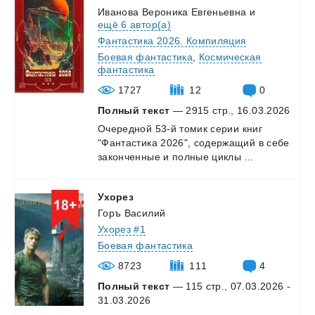
Иванова Вероника Евгеньевна
и
ещё 6 автор(а)
Фантастика 2026. Компиляция
Боевая фантастика
,
Космическая
фантастика
1727
12
0
Полный текст
— 2915 стр., 16.03.2026
Очередной
53-й
томик
серии
книг
"Фантастика
2026",
содержащий
в
себе
законченные
и
полные
циклы
...
Ухорез
Горъ Василий
Ухорез #1
Боевая фантастика
8723
111
4
Полный текст
— 115 стр., 07.03.2026 -
31.03.2026