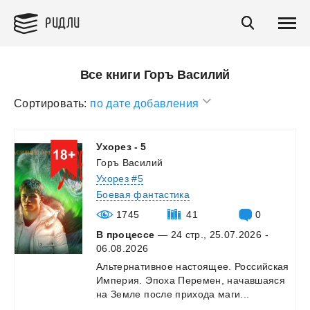
РИДЛИ
Все книги Горъ Василий
Сортировать:
по дате добавления
Ухорез
-
5
Горъ Василий
Ухорез #5
Боевая фантастика
1745
41
0
В процессе
— 24 стр., 25.07.2026 -
06.08.2026
Альтернативное
настоящее.
Российская
Империя.
Эпоха
Перемен,
начавшаяся
на
Земле
после
прихода
маги...