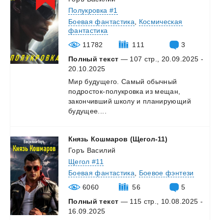
Полукровка #1
Боевая фантастика
,
Космическая
фантастика
11782
111
3
Полный текст
— 107 стр., 20.09.2025 -
20.10.2025
Мир будущего. Самый обычный
подросток-полукровка из мещан,
закончивший школу и планирующий
будущее....
Князь
Кошмаров
(Щегол-11)
Горъ Василий
Щегол #11
Боевая фантастика
,
Боевое фэнтези
6060
56
5
Полный текст
— 115 стр., 10.08.2025 -
16.09.2025