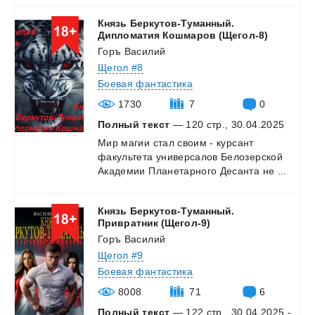
Князь Беркутов-Туманный.
Дипломатия Кошмаров (Щегол-8)
Горъ Василий
Щегол #8
Боевая фантастика
1730
7
0
Полный текст
— 120 стр., 30.04.2025
Мир
магии
стал
своим
-
курсант
факультета
универсалов
Белозерской
Академии
Планетарного
Десанта
не
...
Князь Беркутов-Туманный.
Привратник (Щегол-9)
Горъ Василий
Щегол #9
Боевая фантастика
8008
71
6
Полный текст
— 122 стр., 30.04.2025 -