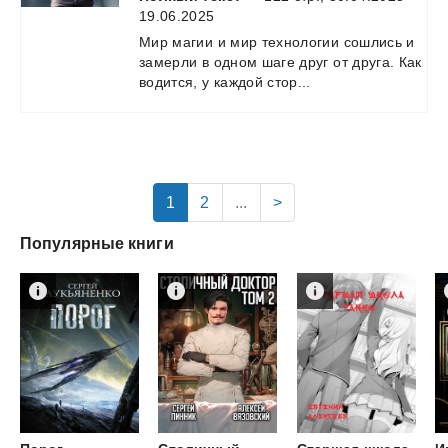
19.06.2025
Мир
магии
и
мир
технологии
сошлись
и
замерли
в
одном
шаге
друг
от
друга.
Как
водится,
у
каждой
стор...
1
2
...
>
Популярные книги