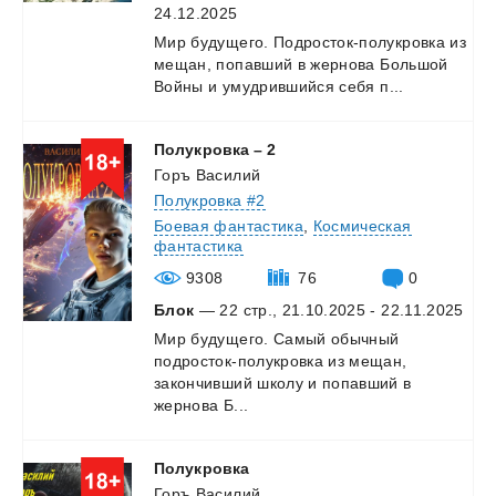
24.12.2025
Мир
будущего.
Подросток-полукровка
из
мещан,
попавший
в
жернова
Большой
Войны
и
умудрившийся
себя
п...
Полукровка
–
2
Горъ Василий
Полукровка #2
Боевая фантастика
,
Космическая
фантастика
9308
76
0
Блок
— 22 стр., 21.10.2025 - 22.11.2025
Мир будущего. Самый обычный
подросток-полукровка из мещан,
закончивший школу и попавший в
жернова Б...
Полукровка
Горъ Василий