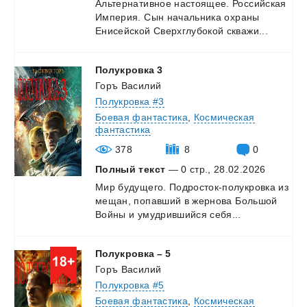
Альтернативное
настоящее.
Российская
Империя.
Сын
начальника
охраны
Енисейской
Сверхглубокой
скважи...
Полукровка
3
Горъ Василий
Полукровка #3
Боевая фантастика
,
Космическая
фантастика
378
8
0
Полный текст
— 0 стр., 28.02.2026
Мир
будущего.
Подросток-полукровка
из
мещан,
попавший
в
жернова
Большой
Войны
и
умудрившийся
себя...
Полукровка
–
5
Горъ Василий
Полукровка #5
Боевая фантастика
,
Космическая