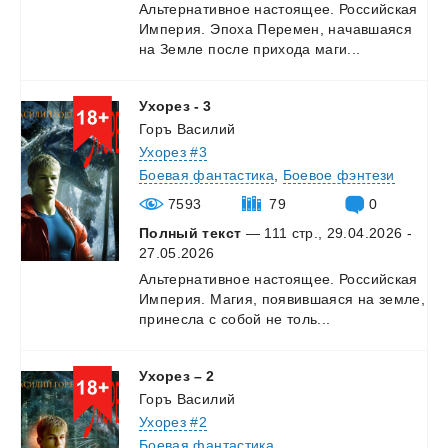
Альтернативное
настоящее.
Российская
Империя.
Эпоха
Перемен,
начавшаяся
на
Земле
после
прихода
маги...
Ухорез
-
3
Горъ Василий
Ухорез #3
Боевая фантастика
,
Боевое фэнтези
7593
79
0
Полный текст
— 111 стр., 29.04.2026 -
27.05.2026
Альтернативное
настоящее.
Российская
Империя.
Магия,
появившаяся
на
земле,
принесла
с
собой
не
толь...
Ухорез
–
2
Горъ Василий
Ухорез #2
Боевая фантастика