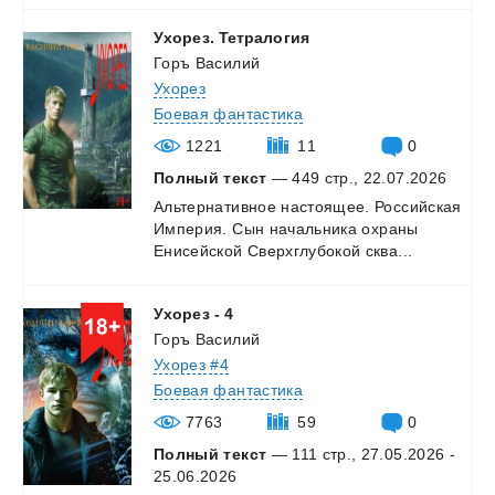
Ухорез.
Тетралогия
Горъ Василий
Ухорез
Боевая фантастика
1221
11
0
Полный текст
— 449 стр., 22.07.2026
Альтернативное
настоящее.
Российская
Империя.
Сын
начальника
охраны
Енисейской
Сверхглубокой
сква...
Ухорез
-
4
Горъ Василий
Ухорез #4
Боевая фантастика
7763
59
0
Полный текст
— 111 стр., 27.05.2026 -
25.06.2026