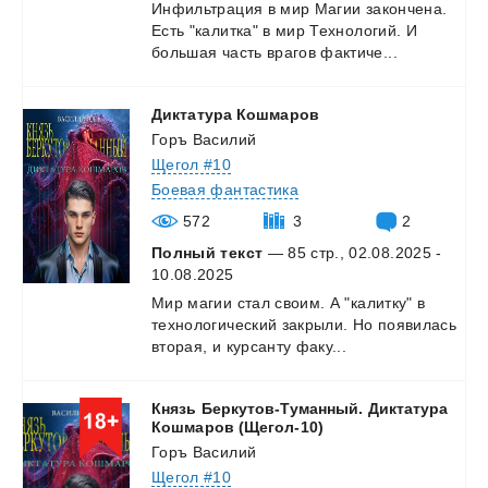
Инфильтрация
в
мир
Магии
закончена.
Есть
"калитка"
в
мир
Технологий.
И
большая
часть
врагов
фактиче...
Диктатура
Кошмаров
Горъ Василий
Щегол #10
Боевая фантастика
572
3
2
Полный текст
— 85 стр., 02.08.2025 -
10.08.2025
Мир
магии
стал
своим.
А
"калитку"
в
технологический
закрыли.
Но
появилась
вторая,
и
курсанту
факу...
Князь Беркутов-Туманный. Диктатура
Кошмаров (Щегол-10)
Горъ Василий
Щегол #10