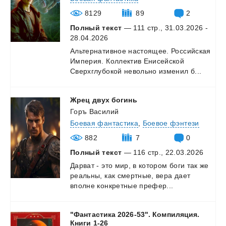
8129
89
2
Полный текст
— 111 стр., 31.03.2026 -
28.04.2026
Альтернативное
настоящее.
Российская
Империя.
Коллектив
Енисейской
Сверхглубокой
невольно
изменил
б...
Жрец
двух
богинь
Горъ Василий
Боевая фантастика
,
Боевое фэнтези
882
7
0
Полный текст
— 116 стр., 22.03.2026
Дарват
-
это
мир,
в
котором
боги
так
же
реальны,
как
смертные,
вера
дает
вполне
конкретные
префер...
"Фантастика 2026-53". Компиляция.
Книги 1-26