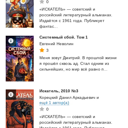
0
«ИСКАТЕЛЬ» — советский и
российский литературный альманах.
Издаётся с 1961 года. Публикует
фантас...
Системный
сбой.
Том
1
Евгений Неволин
3
Меня
зовут
Дмитрий.
В
прошлой
жизни
я
прошёл
сквозь
ад.
Стал
одним
из
сильнейших,
но
мир
всё
равно
п...
Искатель,
2010
№3
Корецкий Данил Аркадьевич
и
ещё 1 автор(а)
0
«ИСКАТЕЛЬ» — советский и
российский литературный альманах.
Издаётся с 1961 года. Публикует