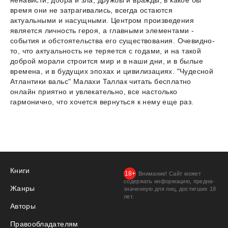
время они не затрагивались, всегда остаются
актуальными и насущными. Центром произведения
является личность героя, а главными элементами -
события и обстоятельства его существования. Очевидно-
то, что актуальность не теряется с годами, и на такой
доброй морали строится мир и в наши дни, и в былые
времена, и в будущих эпохах и цивилизациях. "Чудесной
Атлантики вальс" Малахи Таллак читать бесплатно
онлайн приятно и увлекательно, все настолько
гармонично, что хочется вернуться к нему еще раз.
Книги
Внимание! Сайт может
содержать информацию, предна­
Жанры
значенную для лиц, дости­гших 18
лет.
Авторы
Правообладателям