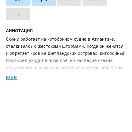
txt
АННОТАЦИЯ
Сонни работает на китобойном судне в Атлантике,
сталкиваясь с жестокими штормами. Когда он женится
и обретает кров на Шетландских островах, китобойный
промысел уходит в прошлое, но наследие океана
продолжают ощущать на себе все окружающие, в том
числе его сын Джек. Джек долгие годы живет в старом
ЕЩЕ
доме. Он одинок, и его главная страсть – музыка в
стиле кантри. Но однажды на пороге его дома
появляется то, что нарушает ритм привычного
существования… Эта книга о переосмысленной жизни
и чуде взаимопонимания сопровождается песнями,
записанными Малахи Таллаком и его музыкальной
группой. Их можно послушать, перейдя по QR-коду в
книге.