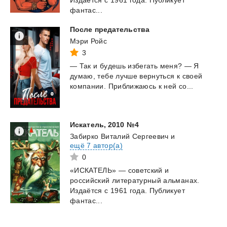
фантас...
После
предательства
Мэри Ройс
3
—
Так
и
будешь
избегать
меня?
—
Я
думаю,
тебе
лучше
вернуться
к
своей
компании.
Приближаюсь
к
ней
со...
Искатель,
2010
№4
Забирко Виталий Сергеевич
и
ещё 7 автор(а)
0
«ИСКАТЕЛЬ» — советский и
российский литературный альманах.
Издаётся с 1961 года. Публикует
фантас...