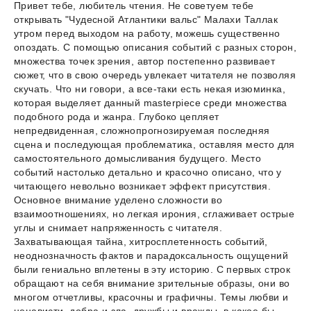
Привет тебе, любитель чтения. Не советуем тебе
открывать "Чудесной Атлантики вальс" Малахи Таллак
утром перед выходом на работу, можешь существенно
опоздать. С помощью описания событий с разных сторон,
множества точек зрения, автор постепенно развивает
сюжет, что в свою очередь увлекает читателя не позволяя
скучать. Что ни говори, а все-таки есть некая изюминка,
которая выделяет данный masterpiece среди множества
подобного рода и жанра. Глубоко цепляет
непредвиденная, сложнопрогнозируемая последняя
сцена и последующая проблематика, оставляя место для
самостоятельного домысливания будущего. Место
событий настолько детально и красочно описано, что у
читающего невольно возникает эффект присутствия.
Основное внимание уделено сложности во
взаимоотношениях, но легкая ирония, сглаживает острые
углы и снимает напряженность с читателя.
Захватывающая тайна, хитросплетенность событий,
неоднозначность фактов и парадоксальность ощущений
были гениально вплетены в эту историю. С первых строк
обращают на себя внимание зрительные образы, они во
многом отчетливы, красочны и графичны. Темы любви и
ненависти, добра и зла, дружбы и вражды, в какое бы