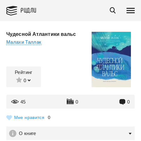
РИДЛИ
Чудесной Атлантики вальс
Малахи Таллак
Рейтинг
0
45
0
0
Мне нравится
0
О книге