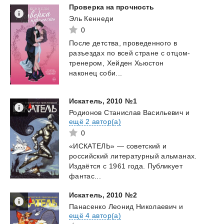
Проверка
на
прочность
Эль Кеннеди
0
После детства, проведенного в
разъездах по всей стране с отцом-
тренером, Хейден Хьюстон
наконец соби...
Искатель,
2010
№1
Родионов Станислав Васильевич
и
ещё 2 автор(а)
0
«ИСКАТЕЛЬ» — советский и
российский литературный альманах.
Издаётся с 1961 года. Публикует
фантас...
Искатель,
2010
№2
Панасенко Леонид Николаевич
и
ещё 4 автор(а)