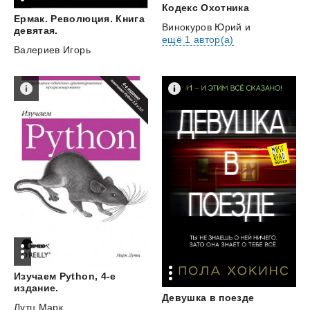
Кодекс
Охотника
Ермак. Революция. Книга
Винокуров Юрий
и
девятая.
ещё 1 автор(а)
Валериев Игорь
Изучаем Python, 4-е
издание.
Девушка
в
поезде
Лутц Марк