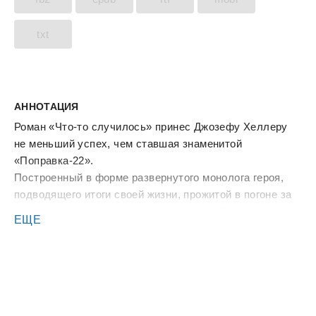
txt
АННОТАЦИЯ
Роман «Что-то случилось» принес Джозефу Хеллеру
не меньший успех, чем ставшая знаменитой
«Поправка-22».
Построенный в форме развернутого монолога героя,
подводящего итоги своей жизни, прожитой в погоне за
миражами, роман затрагивает многие наболевшие
ЕЩЕ
вопросы современной Америки, да и вообще западного
общества.