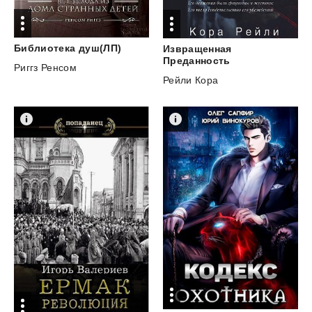
Библиотека
душ(ЛП)
Извращенная
Преданность
Риггз Ренсом
Рейли Кора