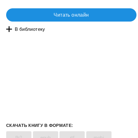
Читать онлайн
В библиотеку
СКАЧАТЬ КНИГУ В ФОРМАТЕ:
fb2
epub
rtf
mobi