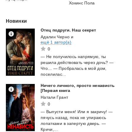
Хокинс Пола
Новинки
Отец
подруги.
Наш
секрет
Адалин Черно
и
ещё 1 автор(а)
0
— Не получилось напрямую, ты
решила действовать через дочь? —
Что… — Пробралась в мой дом,
поселилас...
Ничего личного, просто ненависть
[Первая книга
Натали Грант
0
— Выпусти меня! Или я закричу! —
пячусь назад, пока не упираюсь
лопатками в запертую дверь. —
Кричи,...