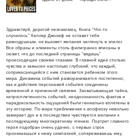
Здравствуй, дорогой незнакомец. Книга "Что-то
случилось" Хеллер Джозеф не оставит тебя
равнодушным, не вызовет желания заглянуть в эпилог.
Все образы и элементы столь филигранно вписаны в
сюжет, что до последней страницы "видишь"
происходящее своими глазами. В главной идее столько
чувства и замысел настолько глубокий, что каждый,
соприкасающийся с ним становится ребенком этого
мира. Динамика событий разворачивается постепенно,
как и действия персонажей события соединены
временной и причинной связями. Захватывающая тайна,
хитросплетенность событий, неоднозначность фактов и
парадоксальность ощущений были гениально вплетены в
эту историю. По мере приближения к апофеозу невольно
замирает дух и в последствии чувствуется желание к
последующему многократному чтению. Портрет главного
героя подобран очень удачно, с первых строк
проникаешься к нему симпатией, сопереживаешь ему,