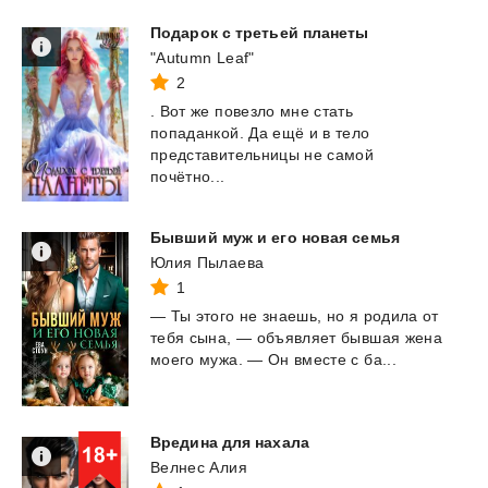
Подарок
с
третьей
планеты
"Autumn Leaf"
2
. Вот же повезло мне стать
попаданкой. Да ещё и в тело
представительницы не самой
почётно...
Бывший
муж
и
его
новая
семья
Юлия Пылаева
1
—
Ты
этого
не
знаешь,
но
я
родила
от
тебя
сына,
—
объявляет
бывшая
жена
моего
мужа.
—
Он
вместе
с
ба...
Вредина
для
нахала
Велнес Алия