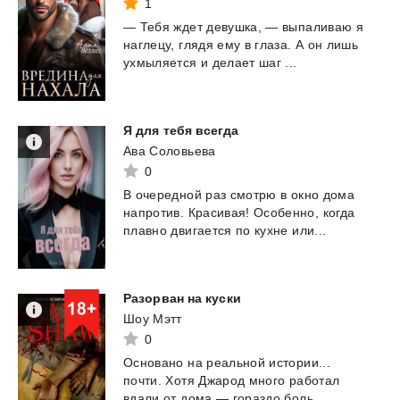
1
—
Тебя
ждет
девушка,
—
выпаливаю
я
наглецу,
глядя
ему
в
глаза.
А
он
лишь
ухмыляется
и
делает
шаг
...
Я
для
тебя
всегда
Ава Соловьева
0
В
очередной
раз
смотрю
в
окно
дома
напротив.
Красивая!
Особенно,
когда
плавно
двигается
по
кухне
или...
Разорван
на
куски
Шоу Мэтт
0
Основано
на
реальной
истории...
почти.
Хотя
Джарод
много
работал
вдали
от
дома
—
гораздо
боль...