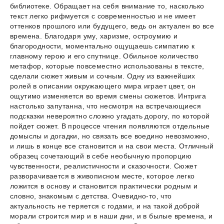
библиотеке. Обращает на себя внимание то, насколько
текст легко рифмуется с современностью и не имеет
оттенков прошлого или будущего, ведь он актуален во все
времена. Благодаря уму, харизме, остроумию и
благородности, моментально ощущаешь симпатию к
главному герою и его спутнице. Обильное количество
метафор, которые повсеместно использованы в тексте,
сделали сюжет живым и сочным. Одну из важнейших
ролей в описании окружающего мира играет цвет, он
ощутимо изменяется во время смены сюжетов. Интрига
настолько запутанна, что несмотря на встречающиеся
подсказки невероятно сложно угадать дорогу, по которой
пойдет сюжет. В процессе чтения появляются отдельные
домыслы и догадки, но связать все воедино невозможно,
и лишь в конце все становится и на свои места. Отличный
образец сочетающий в себе необычную пропорцию
чувственности, реалистичности и сказочности. Сюжет
разворачивается в живописном месте, которое легко
ложится в основу и становится практически родным и
словно, знакомым с детства. Очевидно-то, что
актуальность не теряется с годами, и на такой доброй
морали строится мир и в наши дни, и в былые времена, и