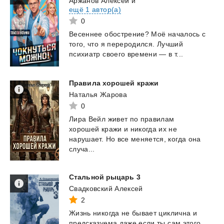
Аржанов Алексей
и
ещё 1 автор(а)
0
Весеннее
обострение?
Моё
началось
с
того,
что
я
переродился.
Лучший
психиатр
своего
времени
—
в
т...
Правила
хорошей
кражи
Наталья Жарова
0
Лира Вейл живет по правилам
хорошей кражи и никогда их не
нарушает. Но все меняется, когда она
случа...
Стальной
рыцарь
3
Свадковский Алексей
2
Жизнь
никогда
не
бывает
циклична
и
предсказуема
даже
если
ты
сам
этого