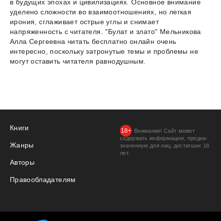
в будущих эпохах и цивилизациях. Основное внимание
уделено сложности во взаимоотношениях, но легкая
ирония, сглаживает острые углы и снимает
напряженность с читателя. "Булат и злато" Мельникова
Алла Сергеевна читать бесплатно онлайн очень
интересно, поскольку затронутые темы и проблемы не
могут оставить читателя равнодушным.
Книги
Внимание! Сайт может
содержать информацию, предна­
Жанры
значенную для лиц, дости­гших 18
лет.
Авторы
Правообладателям