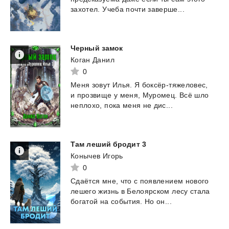
захотел.
Учеба
почти
заверше...
Черный
замок
Коган Данил
0
Меня
зовут
Илья.
Я
боксёр-тяжеловес,
и
прозвище
у
меня,
Муромец.
Всё
шло
неплохо,
пока
меня
не
дис...
Там
леший
бродит
3
Конычев Игорь
0
Сдаётся
мне,
что
с
появлением
нового
лешего
жизнь
в
Белоярском
лесу
стала
богатой
на
события.
Но
он...