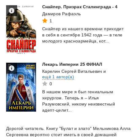
Снайпер.
Призрак
Сталинграда
-
4
Дамиров Рафаэль
1
Снайпер
из
нашего
времени
приходит
в
себя
в
сентябре
1942
года
—
в
теле
молодого
красноармейца,
кот...
Лекарь
Империи
25
ФИНАЛ
Карелин Сергей Витальевич
и
ещё 1 автор(а)
0
В нашем мире я был гениальным
хирургом. Теперь я – Илья
Разумовский, никому неизвестный
адепт-целит...
Дорогой читатель. Книгу "Булат и злато" Мельникова Алла
Сергеевна вероятно стоит иметь в своей домашней