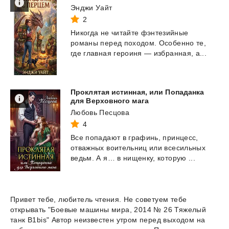
Энджи Уайт
2
Никогда
не
читайте
фэнтезийные
романы
перед
походом.
Особенно
те,
где
главная
героиня
—
избранная,
а...
Проклятая истинная, или Попаданка
для Верховного мага
Любовь Песцова
4
Все
попадают
в
графинь,
принцесс,
отважных
воительниц
или
всесильных
ведьм.
А
я…
в
нищенку,
которую
...
Привет тебе, любитель чтения. Не советуем тебе
открывать "Боевые машины мира, 2014 № 26 Тяжелый
танк B1bis" Автор неизвестен утром перед выходом на