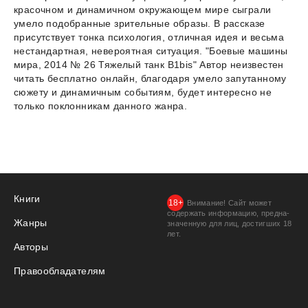
красочном и динамичном окружающем мире сыграли
умело подобранные зрительные образы. В рассказе
присутствует тонка психология, отличная идея и весьма
нестандартная, невероятная ситуация. "Боевые машины
мира, 2014 № 26 Тяжелый танк B1bis" Автор неизвестен
читать бесплатно онлайн, благодаря умело запутанному
сюжету и динамичным событиям, будет интересно не
только поклонникам данного жанра.
Книги
Внимание! Сайт может
содержать информацию, предна­
Жанры
значенную для лиц, дости­гших 18
лет.
Авторы
Правообладателям