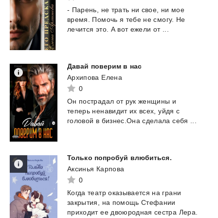
-
Парень,
не
трать
ни
свое,
ни
мое
время.
Помочь
я
тебе
не
смогу.
Не
лечится
это.
А
вот
ежели
от
...
Давай
поверим
в
нас
Архипова Елена
0
Он
пострадал
от
рук
женщины
и
теперь
ненавидит
их
всех,
уйдя
с
головой
в
бизнес.Она
сделала
себя
...
Только
попробуй
влюбиться.
Аксинья Карпова
0
Когда театр оказывается на грани
закрытия, на помощь Стефании
приходит ее двоюродная сестра Лера.