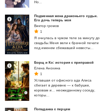
Но...
Подменная жена драконьего судьи.
Его дочь теперь моя
Виктор громов
1
Я
очнулась
в
чужом
теле
за
минуту
до
свадьбы.Меня
вели
к
брачной
печати
под
именем
сбежавшей
невесты...
Борщ
и
Ко:
история
с
приправой
Елена Анохина
1
Уставшая от офисного ада Алиса
сбегает в деревню — к бабушке,
коровам и… неожиданному соседу,
которы...
Попаданка
с
перцем