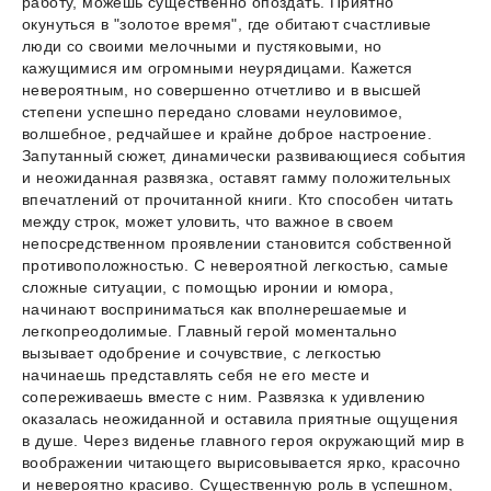
работу, можешь существенно опоздать. Приятно
окунуться в "золотое время", где обитают счастливые
люди со своими мелочными и пустяковыми, но
кажущимися им огромными неурядицами. Кажется
невероятным, но совершенно отчетливо и в высшей
степени успешно передано словами неуловимое,
волшебное, редчайшее и крайне доброе настроение.
Запутанный сюжет, динамически развивающиеся события
и неожиданная развязка, оставят гамму положительных
впечатлений от прочитанной книги. Кто способен читать
между строк, может уловить, что важное в своем
непосредственном проявлении становится собственной
противоположностью. С невероятной легкостью, самые
сложные ситуации, с помощью иронии и юмора,
начинают восприниматься как вполнерешаемые и
легкопреодолимые. Главный герой моментально
вызывает одобрение и сочувствие, с легкостью
начинаешь представлять себя не его месте и
сопереживаешь вместе с ним. Развязка к удивлению
оказалась неожиданной и оставила приятные ощущения
в душе. Через виденье главного героя окружающий мир в
воображении читающего вырисовывается ярко, красочно
и невероятно красиво. Существенную роль в успешном,