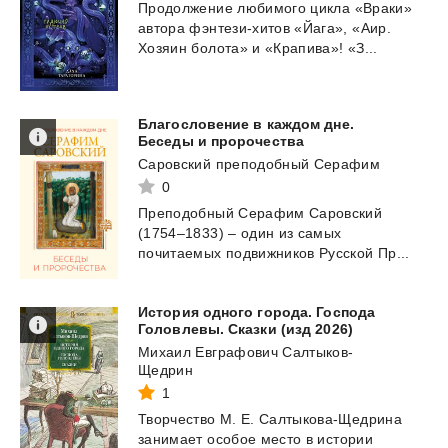
Продолжение
любимого
цикла
«Враки»
автора
фэнтези-хитов
«Йага»,
«Аир.
Хозяин
болота»
и
«Крапива»!
«З...
Благословение в каждом дне.
Беседы и пророчества
Саровский преподобный Серафим
0
Преподобный
Серафим
Саровский
(1754–1833)
–
один
из
самых
почитаемых
подвижников
Русской
Пр...
История одного города. Господа
Головлевы. Сказки (изд 2026)
Михаил Евграфович Салтыков-
Щедрин
1
Творчество
М.
Е.
Салтыкова-Щедрина
занимает
особое
место
в
истории