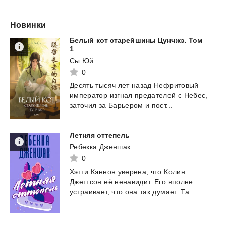
Новинки
Белый кот старейшины Цунчжэ. Том
1
Сы Юй
0
Десять
тысяч
лет
назад
Нефритовый
император
изгнал
предателей
с
Небес,
заточил
за
Барьером
и
пост...
Летняя
оттепель
Ребекка Дженшак
0
Хэтти
Кэннон
уверена,
что
Колин
Джеттсон
её
ненавидит.
Его
вполне
устраивает,
что
она
так
думает.
Та...