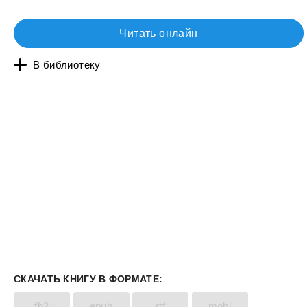
Читать онлайн
В библиотеку
СКАЧАТЬ КНИГУ В ФОРМАТЕ:
fb2
epub
rtf
mobi