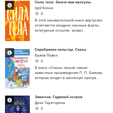
Сила
тела:
Зачем
нам
мускулы
Цуй Бонни
0
В
этой
занимательной
книге
виртуозно
сплетаются
воедино
научные
факты,
культурные
отсылки,
захват...
Серебряное
копытце.
Сказы
Бажов Павел
0
В
книгу
«Сказы»
вошли
самые
известные
произведения
П.
П.
Бажова,
которые
входят
в
школьную
програ...
Змеелов.
Гадючий
остров
Даха Тараторина
0