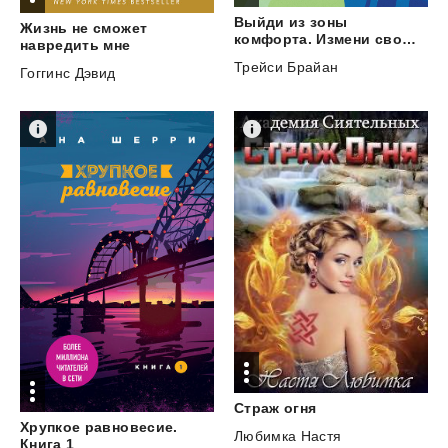
Выйди из зоны
Жизнь не сможет
комфорта. Измени свою жизнь. 21 метод повышения личной эффективности
навредить мне
Трейси Брайан
Гоггинс Дэвид
Страж
огня
Хрупкое равновесие.
Любимка Настя
Книга 1