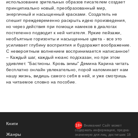
использование зрительных образов писателем создает
принципиально новый, преобразованный мир,
энергичный и насыщенный красками. Создатель не
спешит преждевременно раскрыть идею произведения,
но через действия при помощи намеков в диалогах
постепенно подводит к ней читателя. Яркие пейзажи,
необъятные горизонты и насыщенные цвета - все это
усиливает глубину восприятия и будоражит воображение.
С невероятным волнением воспринимается написанное!
– Каждый шаг, каждый нюанс подсказан, но при этом
удивляет. "Бастионы. Кровь зимы" Демина Карина читать
бесплатно онлайн увлекательно, порой напоминает нам
нашу жизнь, видишь самого себя в ней, и уже смотришь
на читаемое словно на пособие.
Книги
Внимание! Сайт может
содержать информацию, предна­
Жанры
значенную для лиц, дости­гших 18