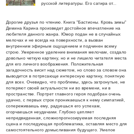
русской
литературы.
Его
сатира
от...
Дорогие друзья по чтению. Книга "Бастионы. Кровь зимы"
Демина Карина произведет достойное впечатление на
любителя данного жанра. Юмор подан не в случайных
мелочах и не всегда на поверхности, а вызван
внутренним эфирным ощущением и подчинен всему
строю. Умеренное уделение внимания мелочам, создало
довольно четкую картину, но и не лишило читателя места
для его личного воображения. Положительная
загадочность висит над сюжетом, но слово за словом она
выводится в потрясающе интересную картину, понятную
для всех. Очевидно, что проблемы, здесь затронутые, не
потеряют своей актуальности ни во времени, ни в
пространстве. Портрет главного героя подобран очень
удачно, с первых строк проникаешься к нему симпатией,
сопереживаешь ему, радуешься его успехам,
огорчаешься неудачами. Глубоко цепляет
непредвиденная, сложнопрогнозируемая последняя
сцена и последующая проблематика, оставляя место для
самостоятельного домысливания будущего. Умелое