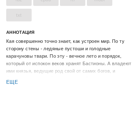
txt
АННОТАЦИЯ
Кая совершенно точно знает, как устроен мир. По ту
сторону стены - ледяные пустоши и голодные
карачуновы твари. По эту - вечное лето и порядок,
который от испокон веков хранят Бастионы. А владеют
ими князья, ведущие род свой от самих богов, и
божественною силой наделенные. Они сильны, мудры
ЕЩЕ
и думают исключительно о том, как бы сберечь город,
не пустив в него уродливых созданий Зимы.
А ещё есть храмы, жрецы и, конечно, древнее
пророчество, что мир и стена рухнут, если в жилах
одного человека объединятся лёд и пламя.
Но Кая как-то о пророчествах не думает. Ей бы выжить
в Трущобах после смерти то ли опекуна, то ли
наставника. Да и... не так страшны карачуновы твари