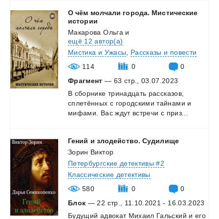
О чём молчали города. Мистические
истории
Макарова Ольга
и
ещё 12 автор(а)
Мистика и Ужасы
,
Рассказы и повести
114
0
0
Фрагмент
— 63 стр., 03.07.2023
В
сборнике
тринадцать
рассказов,
сплетённых
с
городскими
тайнами
и
мифами.
Вас
ждут
встречи
с
приз...
Гений
и
злодейство.
Судилище
Зорин Виктор
Петербургские детективы #2
Классические детективы
580
0
0
Блок
— 22 стр., 11.10.2021 - 16.03.2023
Будущий
адвокат
Михаил
Гальский
и
его