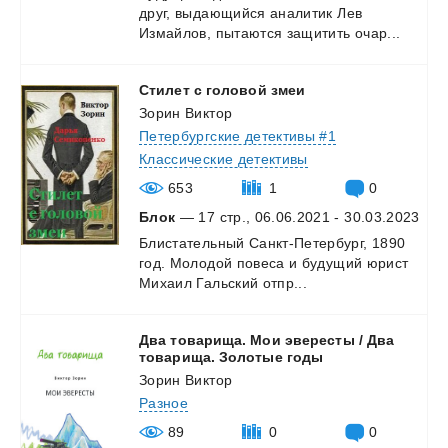
друг,
выдающийся
аналитик
Лев
Измайлов,
пытаются
защитить
очар...
Стилет
с
головой
змеи
Зорин Виктор
Петербургские детективы #1
Классические детективы
653
1
0
Блок
— 17 стр., 06.06.2021 - 30.03.2023
Блистательный
Санкт-Петербург,
1890
год.
Молодой
повеса
и
будущий
юрист
Михаил
Гальский
отпр...
Два товарища. Мои эвересты / Два
товарища. Золотые годы
Зорин Виктор
Разное
89
0
0