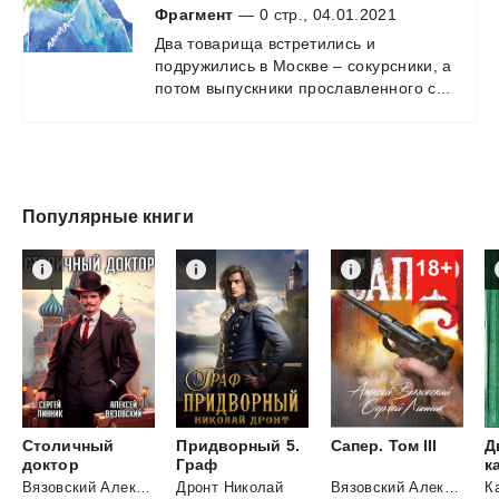
Фрагмент
— 0 стр., 04.01.2021
Два
товарища
встретились
и
подружились
в
Москве
–
сокурсники,
а
потом
выпускники
прославленного
с...
Популярные книги
Столичный
Придворный 5.
Сапер.
Том
III
Д
доктор
Граф
Вязовский Алексей
и
Дронт Николай
Вязовский Алексей
и