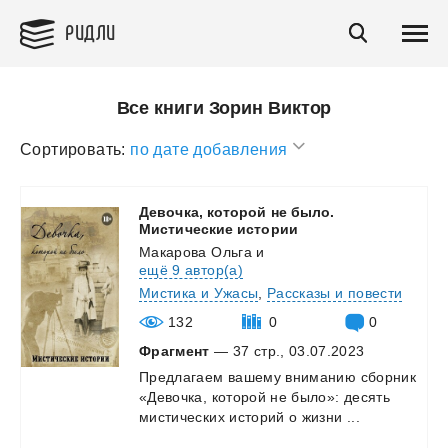
РИДЛИ
Все книги Зорин Виктор
Сортировать:
по дате добавления
Девочка, которой не было.
Мистические истории
Макарова Ольга
и
ещё 9 автор(а)
Мистика и Ужасы
,
Рассказы и повести
132
0
0
Фрагмент
— 37 стр., 03.07.2023
Предлагаем
вашему
вниманию
сборник
«Девочка,
которой
не
было»:
десять
мистических
историй
о
жизни
...