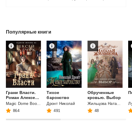
Популярные книги
Грани Власти.
Тихое
Обрученные
П
Роман Алексея Осадчука
баронство
кровью. Выбор
Magic Dome Books
Дронт Николай
Жильцова Наталья Сергеевна
864
491
48