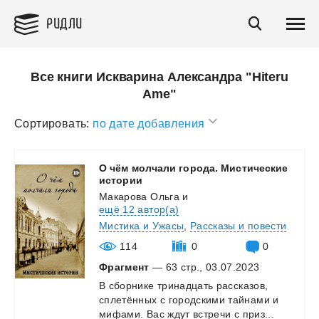
РИДЛИ
Все книги Искварина Александра "Hiteru
Ame"
Сортировать:
по дате добавления
О чём молчали города. Мистические
истории
Макарова Ольга
и
ещё 12 автор(а)
Мистика и Ужасы
,
Рассказы и повести
114
0
0
Фрагмент
— 63 стр., 03.07.2023
В
сборнике
тринадцать
рассказов,
сплетённых
с
городскими
тайнами
и
мифами.
Вас
ждут
встречи
с
приз...