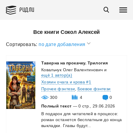
РИДЛИ
Все книги Сокол Алексей
Сортировать:
по дате добавления
Таверна
на
прокачку.
Трилогия
Ковальчук Олег Валентинович
и
ещё 1 автор(а)
Хозяин очага и крова #1
Прочее фэнтези
,
Боевое фэнтези
300
4
0
Полный текст
— 0 стр., 29.06.2026
В
подарок
для
читателей
в
процессе:
роман
останется
бесплатным
до
конца
выкладки.
Главы
будут...