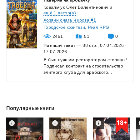
Ковальчук Олег Валентинович
и
ещё 1 автор(а)
Хозяин очага и крова #1
Городское фэнтези
,
Реал RPG
2451
51
0
Полный текст
— 88 стр., 07.04.2026 -
17.07.2026
Я
был
лучшим
ресторатором
столицы!
Подписал
контракт
на
строительство
элитного
клуба
для
арабского...
Популярные книги