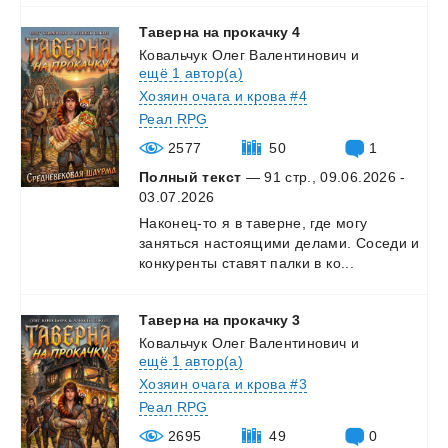
Таверна
на
прокачку
4
Ковальчук Олег Валентинович
и
ещё 1 автор(а)
Хозяин очага и крова #4
Реал RPG
2577
50
1
Полный текст
— 91 стр., 09.06.2026 -
03.07.2026
Наконец-то
я
в
таверне,
где
могу
заняться
настоящими
делами.
Соседи
и
конкуренты
ставят
палки
в
ко...
Таверна
на
прокачку
3
Ковальчук Олег Валентинович
и
ещё 1 автор(а)
Хозяин очага и крова #3
Реал RPG
2695
49
0