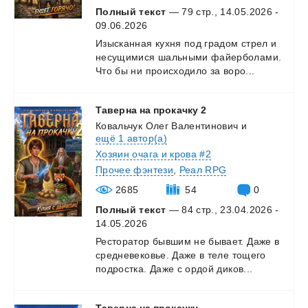
Полный текст
— 79 стр., 14.05.2026 -
09.06.2026
Изысканная
кухня
под
градом
стрел
и
несущимися
шальными
файерболами.
Что
бы
ни
происходило
за
воро...
Таверна
на
прокачку
2
Ковальчук Олег Валентинович
и
ещё 1 автор(а)
Хозяин очага и крова #2
Прочее фэнтези
,
Реал RPG
2685
54
0
Полный текст
— 84 стр., 23.04.2026 -
14.05.2026
Ресторатор
бывшим
не
бывает.
Даже
в
средневековье.
Даже
в
теле
тощего
подростка.
Даже
с
ордой
диков...
Таверна
на
прокачку