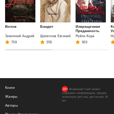
Волхв
Бандит
Извращенная
К
Преданность
Земляной Андрей
Щепетнов Евгений
Рейли Кора
759
355
303
Книги
Внимание! Сайт может
содержать информацию, предна­
Жанры
значенную для лиц, дости­гших 18
лет.
Авторы