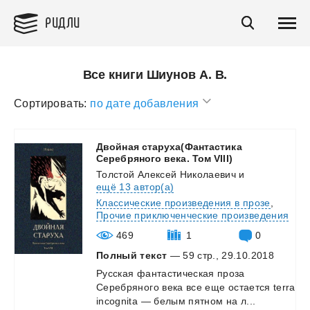
РИДЛИ
Все книги Шиунов А. В.
Сортировать:
по дате добавления
Двойная старуха(Фантастика
Серебряного века. Том VIII)
Толстой Алексей Николаевич
и
ещё 13 автор(а)
Классические произведения в прозе
,
Прочие приключенческие произведения
469
1
0
Полный текст
— 59 стр., 29.10.2018
Русская
фантастическая
проза
Серебряного
века
все
еще
остается
terra
incognita
—
белым
пятном
на
л...