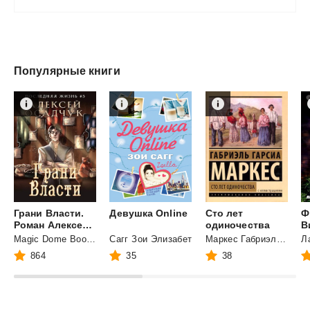
Популярные книги
Грани Власти.
Девушка
Online
Сто лет
Ф
Роман Алексея Осадчука
одиночества
В
Magic Dome Books
Сагг Зои Элизабет
Маркес Габриэль Гарсиа
864
35
38