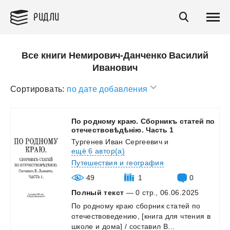
РИДЛИ
Все книги Немирович-Данченко Василий
Иванович
Сортировать:
по дате добавления
По родному краю. Сборникъ статей по
отечествовѣдѣнiю. Часть 1
Тургенев Иван Сергеевич
и
ещё 6 автор(а)
Путешествия и география
49
1
0
Полный текст
— 0 стр., 06.06.2025
По
родному
краю
сборник
статей
по
отечествоведению,
[книга
для
чтения
в
школе
и
дома]
/
составил
В...