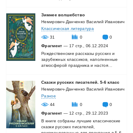
Зимнее
волшебство
Немирович-Данченко Василий Иванович
Классическая литература
31
0
0
Фрагмент
— 17 стр., 06.12.2024
Рождественские
рассказы
русских
и
зарубежных
классиков,
наполненные
атмосферой
праздника
и
настоя...
Сказки
русских
писателей.
5-6
класс
Немирович-Данченко Василий Иванович
Разное
44
0
0
Фрагмент
— 12 стр., 29.12.2023
В
книге
собраны
лучшие
классические
сказки
русских
писателей,
рекомендованные
для
прочтения
в
5-6...