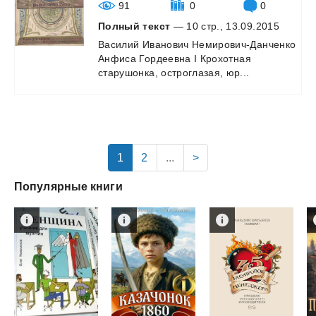
91
0
0
Полный текст
— 10 стр., 13.09.2015
Василий
Иванович
Немирович-Данченко
Анфиса
Гордеевна
I
Крохотная
старушонка,
остроглазая,
юр...
1
2
...
>
Популярные книги