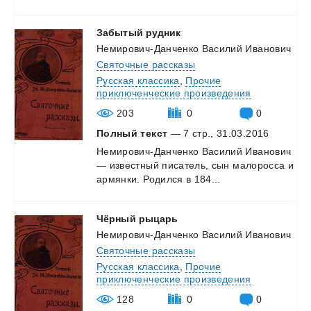
Забытый
рудник
Немирович-Данченко Василий Иванович
Святочные рассказы
Русская классика
,
Прочие
приключенческие произведения
203
0
0
Полный текст
— 7 стр., 31.03.2016
Немирович-Данченко
Василий
Иванович
—
известный
писатель,
сын
малоросса
и
армянки.
Родился
в
184...
Чёрный
рыцарь
Немирович-Данченко Василий Иванович
Святочные рассказы
Русская классика
,
Прочие
приключенческие произведения
128
0
0