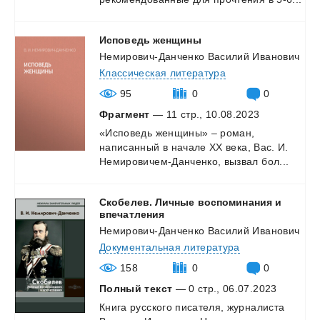
Исповедь
женщины
Немирович-Данченко Василий Иванович
Классическая литература
95
0
0
Фрагмент
— 11 стр., 10.08.2023
«Исповедь
женщины»
–
роман,
написанный
в
начале
XX
века,
Вас.
И.
Немировичем-Данченко,
вызвал
бол...
Скобелев. Личные воспоминания и
впечатления
Немирович-Данченко Василий Иванович
Документальная литература
158
0
0
Полный текст
— 0 стр., 06.07.2023
Книга русского писателя, журналиста