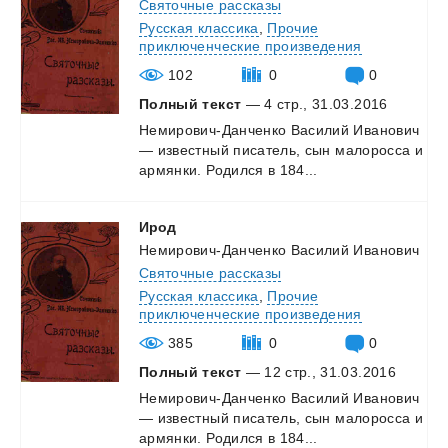
Святочные рассказы
Русская классика
,
Прочие
приключенческие произведения
102
0
0
Полный текст
— 4 стр., 31.03.2016
Немирович-Данченко
Василий
Иванович
—
известный
писатель,
сын
малоросса
и
армянки.
Родился
в
184...
Ирод
Немирович-Данченко Василий Иванович
Святочные рассказы
Русская классика
,
Прочие
приключенческие произведения
385
0
0
Полный текст
— 12 стр., 31.03.2016
Немирович-Данченко
Василий
Иванович
—
известный
писатель,
сын
малоросса
и
армянки.
Родился
в
184...