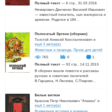
Полный текст
— 6 стр., 31.03.2016
Немирович-Данченко
Василий
Иванович
—
известный
писатель,
сын
малоросса
и
армянки.
Родился
в
184...
Полосатый
Эргени
(сборник)
Толстой Алексей Константинович
и
ещё 3 автор(а)
Животные и природа
,
Проза для детей
765
0
1
Полный текст
— 92 стр., 14.11.2015
В
сборник
вошли
повести
и
рассказы
русских
и
советских
писателей:
В.Гаршина,
Н.Лескова,
С.Покровс...
Белые
витязи
Краснов Петр Николаевич "Атаман"
и
ещё 1 автор(а)
Всемирная история в романах