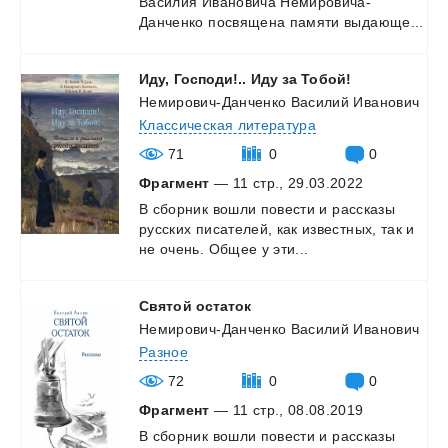
Василия Ивановича Немировича-
Данченко посвящена
памяти выдающе...
Иду,
Господи!..
Иду
за
Тобой!
Немирович-Данченко Василий Иванович
Классическая литература
71
0
0
Фрагмент
— 11 стр., 29.03.2022
В
сборник
вошли
повести
и
рассказы
русских
писателей,
как
известных,
так
и
не
очень.
Общее
у
эти...
Святой
остаток
Немирович-Данченко Василий Иванович
Разное
72
0
0
Фрагмент
— 11 стр., 08.08.2019
В
сборник
вошли
повести
и
рассказы