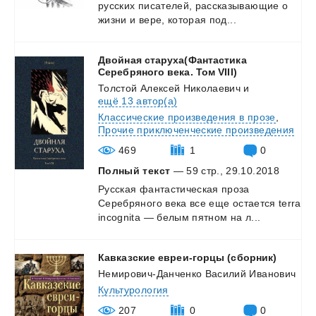
русских
писателей,
рассказывающие
о
жизни
и
вере,
которая
под...
Двойная старуха(Фантастика
Серебряного века. Том VIII)
Толстой Алексей Николаевич
и
ещё 13 автор(а)
Классические произведения в прозе
,
Прочие приключенческие произведения
469
1
0
Полный текст
— 59 стр., 29.10.2018
Русская
фантастическая
проза
Серебряного
века
все
еще
остается
terra
incognita
—
белым
пятном
на
л...
Кавказские
евреи-горцы
(сборник)
Немирович-Данченко Василий Иванович
Культурология
207
0
0