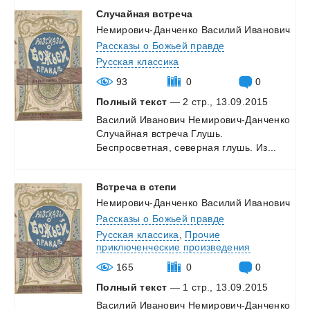
Случайная
встреча
Немирович-Данченко Василий Иванович
Рассказы о Божьей правде
Русская классика
93
0
0
Полный текст
— 2 стр., 13.09.2015
Василий
Иванович
Немирович-Данченко
Случайная
встреча
Глушь.
Беспросветная,
северная
глушь.
Из...
Встреча
в
степи
Немирович-Данченко Василий Иванович
Рассказы о Божьей правде
Русская классика
,
Прочие
приключенческие произведения
165
0
0
Полный текст
— 1 стр., 13.09.2015
Василий
Иванович
Немирович-Данченко