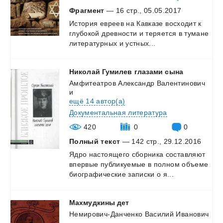
Фрагмент
— 16 стр., 05.05.2017
История
евреев
на
Кавказе
восходит
к
глубокой
древности
и
теряется
в
тумане
литературных
и
устных...
Николай
Гумилев
глазами
сына
Амфитеатров Александр Валентинович
и
ещё 14 автор(а)
Документальная литература
420
0
0
Полный текст
— 142 стр., 29.12.2016
Ядро
настоящего
сборника
составляют
впервые
публикуемые
в
полном
объеме
биографические
записки
о
я...
Махмудкины
дет
Немирович-Данченко Василий Иванович