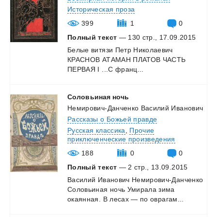
Историческая проза
399
1
0
Полный текст
— 130 стр., 17.09.2015
Белые
витязи
Петр
Hиколаевич
КРАСНОВ
АТАМАН
ПЛАТОВ
ЧАСТЬ
ПЕРВАЯ
I
...С
франц...
Соловьиная
ночь
Немирович-Данченко Василий Иванович
Рассказы о Божьей правде
Русская классика
,
Прочие
приключенческие произведения
188
0
0
Полный текст
— 2 стр., 13.09.2015
Василий
Иванович
Немирович-Данченко
Соловьиная
ночь
Умирала
зима
окаянная.
В
лесах
—
по
оврагам...