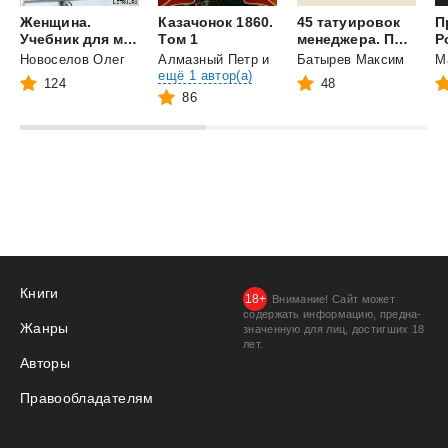
Женщина.
Казачонок 1860.
45 татуировок
П
Учебник для мужчин
Том 1
менеджера. Правила российского руководителя
Новоселов Олег
Алмазный Петр
и
Батырев Максим
ещё 1 автор(а)
124
48
86
Книги
Внимание! Сайт может
содержать информацию, предна­
Жанры
значенную для лиц, дости­гших 18
лет.
Авторы
Правообладателям