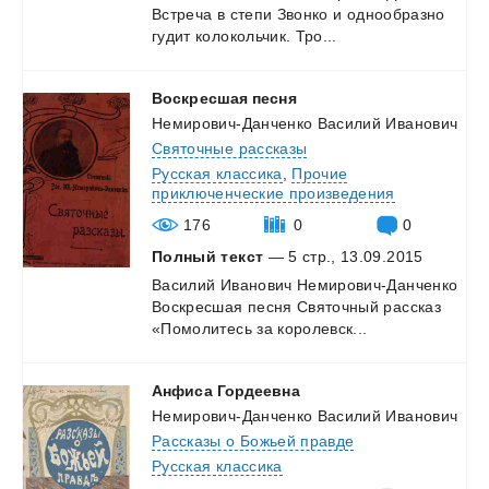
Встреча
в
степи
Звонко
и
однообразно
гудит
колокольчик.
Тро...
Воскресшая
песня
Немирович-Данченко Василий Иванович
Святочные рассказы
Русская классика
,
Прочие
приключенческие произведения
176
0
0
Полный текст
— 5 стр., 13.09.2015
Василий
Иванович
Немирович-Данченко
Воскресшая
песня
Святочный
рассказ
«Помолитесь
за
королевск...
Анфиса
Гордеевна
Немирович-Данченко Василий Иванович
Рассказы о Божьей правде
Русская классика