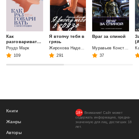
Как
Я втопчу тебя в
Враг
за
спиной
З
разговаривать с кем угодно. Уверенное общение в любой ситуации
грязь
(
Роудз Марк
Жирохова Надежда
Муравьев Константин Николаевич
109
291
37
Книги
Внимание! Сайт может
содержать информацию, предна­
Жанры
значенную для лиц, дости­гших 18
лет.
Авторы