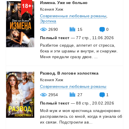
Измена.
Уже
не
больно
Ксения Хиж
Современные любовные романы
,
Эротика
2690
15
0
Полный текст
— 77 стр., 11.06.2026
Разбитое
сердце,
аппетит
от
стресса,
бока
и
эти
шрамы
и
внутри,
и
снаружи.
Меня
предали
сразу
двое.
...
Развод.
В
логове
холостяка
Ксения Хиж
Современные любовные романы
2954
27
1
Полный текст
— 88 стр., 20.02.2026
Мой
муж
и
моя
крестница
хладнокровно
расправились
со
мной,
когда
я
узнала
об
их
связи.
Подстроили
ав...