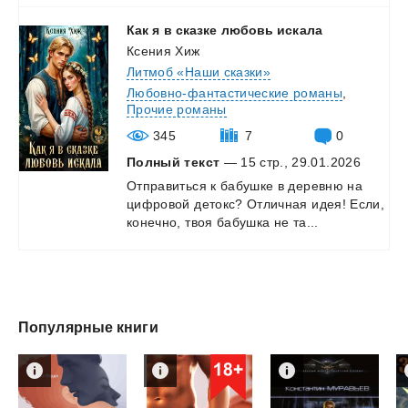
Как
я
в
сказке
любовь
искала
Ксения Хиж
Литмоб «Наши сказки»
Любовно-фантастические романы
,
Прочие романы
345
7
0
Полный текст
— 15 стр., 29.01.2026
Отправиться
к
бабушке
в
деревню
на
цифровой
детокс?
Отличная
идея!
Если,
конечно,
твоя
бабушка
не
та...
Популярные книги