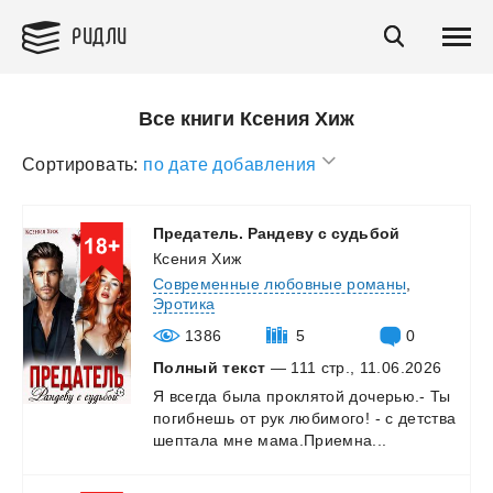
РИДЛИ
Все книги Ксения Хиж
Сортировать:
по дате добавления
Предатель.
Рандеву
с
судьбой
Ксения Хиж
Современные любовные романы
,
Эротика
1386
5
0
Полный текст
— 111 стр., 11.06.2026
Я
всегда
была
проклятой
дочерью.-
Ты
погибнешь
от
рук
любимого!
-
с
детства
шептала
мне
мама.Приемна...