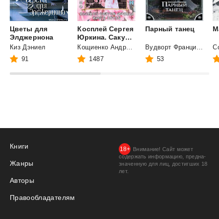
Цветы для
Косплей Сергея
Парный
танец
М
Элджернона
Юркина. Сакура-ян.
Киз Дэниел
Кощиенко Андрей Геннадьевич
Вудворт Франциска
91
1487
53
Книги
Внимание! Сайт может
содержать информацию, предна­
Жанры
значенную для лиц, дости­гших 18
лет.
Авторы
Правообладателям