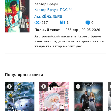
Картер Браун
Картер Браун. ПСС #1
Крутой детектив
217
1
0
Полный текст
— 283 стр., 20.05.2026
Австралийский
писатель
Картер
Браун
известен
среди
любителей
детективного
жанра
как
автор
многих
дес...
Популярные книги