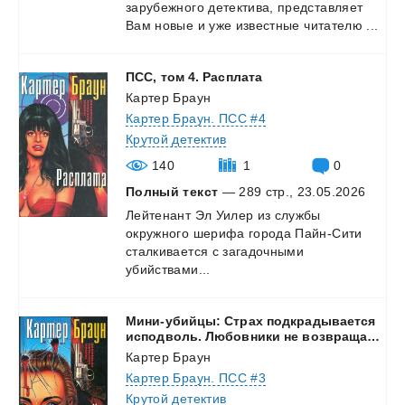
зарубежного
детектива,
представляет
Вам
новые
и
уже
известные
читателю
...
ПСС,
том
4.
Расплата
Картер Браун
Картер Браун. ПСС #4
Крутой детектив
140
1
0
Полный текст
— 289 стр., 23.05.2026
Лейтенант Эл Уилер из службы
окружного шерифа города Пайн-Сити
сталкивается с загадочными
убийствами...
Мини-убийцы: Страх подкрадывается
исподволь. Любовники не возвращаются. Поймаймне птицу Феникс. Мини-убийцы.
Картер Браун
Картер Браун. ПСС #3
Крутой детектив