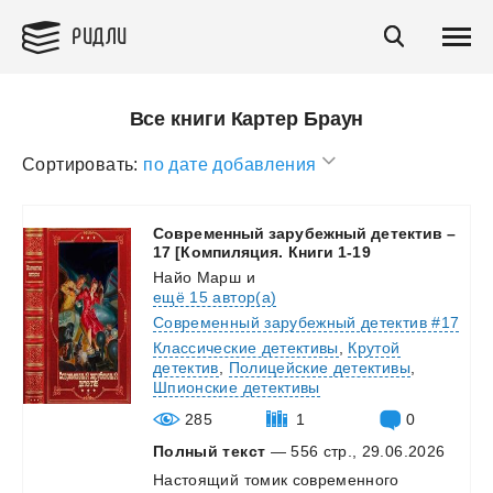
РИДЛИ
Все книги Картер Браун
Сортировать:
по дате добавления
Современный зарубежный детектив –
17 [Компиляция. Книги 1-19
Найо Марш
и
ещё 15 автор(а)
Современный зарубежный детектив #17
Классические детективы
,
Крутой
детектив
,
Полицейские детективы
,
Шпионские детективы
285
1
0
Полный текст
— 556 стр., 29.06.2026
Настоящий
томик
современного