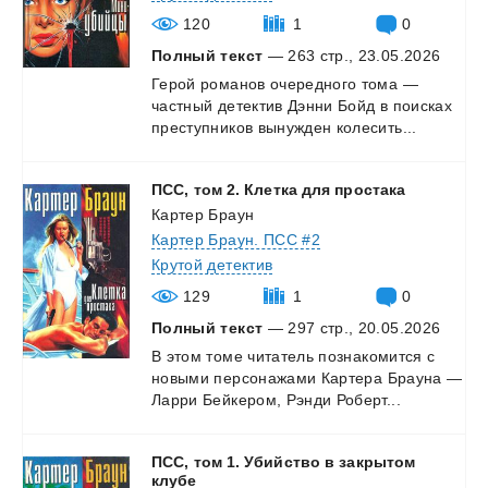
120
1
0
Полный текст
— 263 стр., 23.05.2026
Герой
романов
очередного
тома
—
частный
детектив
Дэнни
Бойд
в
поисках
преступников
вынужден
колесить...
ПСС,
том
2.
Клетка
для
простака
Картер Браун
Картер Браун. ПСС #2
Крутой детектив
129
1
0
Полный текст
— 297 стр., 20.05.2026
В
этом
томе
читатель
познакомится
с
новыми
персонажами
Картера
Брауна
—
Ларри
Бейкером,
Рэнди
Роберт...
ПСС, том 1. Убийство в закрытом
клубе