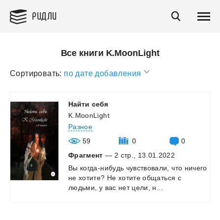
РИДЛИ
Все книги K.MoonLight
Сортировать:
по дате добавления
Найти
себя
K.MoonLight
Разное
59
0
0
Фрагмент
— 2 стр., 13.01.2022
Вы
когда-нибудь
чувствовали,
что
ничего
не
хотите?
Не
хотите
общаться
с
людьми,
у
вас
нет
цели,
н...