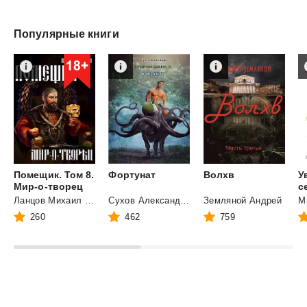
Популярные книги
Помещик. Том 8.
Фортунат
Волхв
У
Мир-о-творец
Ланцов Михаил Алексеевич
Сухов Александр Евгеньевич
Земляной Андрей
М
260
462
759