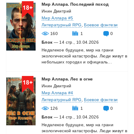
Мир
Аллара.
Последний
поход
Инин Дмитрий
Мир Аллара #5
Литературный RPG
,
Боевое фэнтези
160
1
0
Блок
— 14 стр., 10.04.2026
Недалекое
будущее,
мир
на
грани
экологической
катастрофы.
Люди
живут
в
небольших
городах
и
официаль...
Мир
Аллара.
Лес
в
огне
Инин Дмитрий
Мир Аллара #4
Литературный RPG
,
Боевое фэнтези
126
1
0
Блок
— 14 стр., 10.04.2026
Недалекое
будущее,
мир
на
грани
экологической
катастрофы.
Люди
живут
в