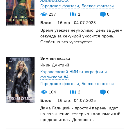
Городское фэнтези
,
Боевое фэнтези
237
1
0
Блок
— 16 стр., 04.07.2025
Время
утекает
неумолимо,
день
за
днем,
секунда
за
секундой
уносится
прочь.
Особенно
это
чувствуется...
Зимняя
сказка
Инин Дмитрий
Караваевский НИИ этнографии и
фольклора #4
Городское фэнтези
,
Боевое фэнтези
164
2
0
Блок
— 16 стр., 04.07.2025
Дима
Галицкий
-
простой
парень,
идет
на
повышение,
теперь
он
полномочный
представитель.
Должность,
...