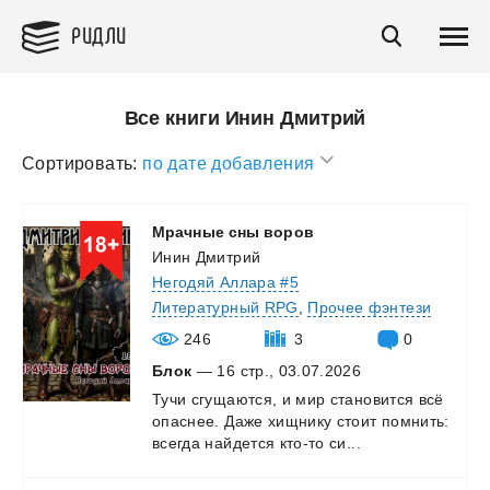
РИДЛИ
Все книги Инин Дмитрий
Сортировать:
по дате добавления
Мрачные
сны
воров
Инин Дмитрий
Негодяй Аллара #5
Литературный RPG
,
Прочее фэнтези
246
3
0
Блок
— 16 стр., 03.07.2026
Тучи
сгущаются,
и
мир
становится
всё
опаснее.
Даже
хищнику
стоит
помнить:
всегда
найдется
кто-то
си...