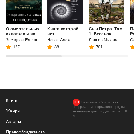
О смертельных
Книга которой
Сын Петра. Том
П
схватках и их победителях
нет
1. Бесенок
Звездная Елена
Новак Алекс
Ланцов Михаил Алексеевич
О
137
88
701
Книги
Внимание! Сайт может
содержать информацию, предна­
Жанры
значенную для лиц, дости­гших 18
лет.
Авторы
Правообладателям