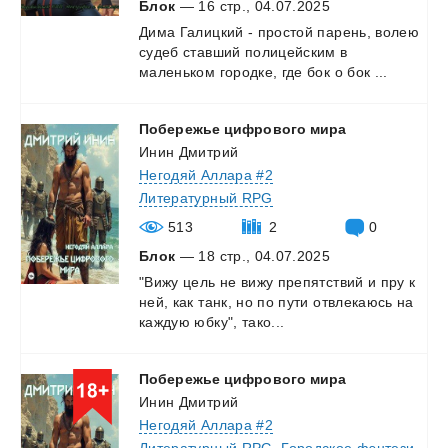
Блок
— 16 стр., 04.07.2025
Дима
Галицкий
-
простой
парень,
волею
судеб
ставший
полицейским
в
маленьком
городке,
где
бок
о
бок
...
Побережье
цифрового
мира
Инин Дмитрий
Негодяй Аллара #2
Литературный RPG
513
2
0
Блок
— 18 стр., 04.07.2025
"Вижу
цель
не
вижу
препятствий
и
пру
к
ней,
как
танк,
но
по
пути
отвлекаюсь
на
каждую
юбку",
тако...
Побережье
цифрового
мира
Инин Дмитрий
Негодяй Аллара #2
Литературный RPG
,
Городское фэнтези
,