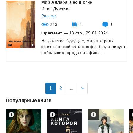
Мир
Аллара.
Лес
в
огне
Инин Дмитрий
Разное
243
1
0
Фрагмент
— 13 стр., 29.01.2024
Не
далекое
будущее,
мир
на
грани
экологической
катастрофы.
Люди
живут
в
небольших
городах
и
офици...
1
2
...
>
Популярные книги