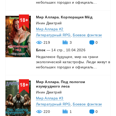
небольших
городах
и
официаль...
Мир
Аллара.
Корпорация
Мёд
Инин Дмитрий
Мир Аллара #2
Литературный RPG
,
Боевое фэнтези
219
3
0
Блок
— 14 стр., 10.04.2026
Недалекое
будущее,
мир
на
грани
экологической
катастрофы.
Люди
живут
в
небольших
городах
и
официаль...
Мир Аллара. Под пологом
изумрудного леса
Инин Дмитрий
Мир Аллара #3
Литературный RPG
,
Боевое фэнтези
220
1
0