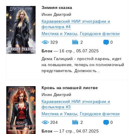
Зимняя
сказка
Инин Дмитрий
Караваевский НИИ этнографии и
фольклора #4
Мистика и Ужасы
,
Городское фэнтези
329
2
0
Блок
— 16 стр., 05.07.2025
Дима
Галицкий
-
простой
парень,
идет
на
повышение,
теперь
он
полномочный
представитель.
Должность...
Кровь
на
опавшей
листве
Инин Дмитрий
Караваевский НИИ этнографии и
фольклора #3
Мистика и Ужасы
,
Городское фэнтези
204
2
0
Блок
— 17 стр., 04.07.2025