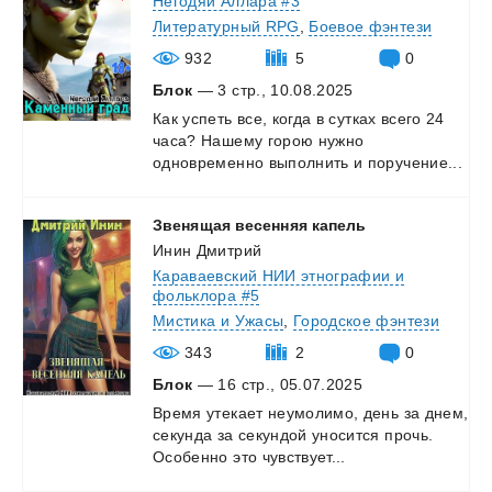
Негодяй Аллара #3
Литературный RPG
,
Боевое фэнтези
932
5
0
Блок
— 3 стр., 10.08.2025
Как
успеть
все,
когда
в
сутках
всего
24
часа?
Нашему
горою
нужно
одновременно
выполнить
и
поручение...
Звенящая
весенняя
капель
Инин Дмитрий
Караваевский НИИ этнографии и
фольклора #5
Мистика и Ужасы
,
Городское фэнтези
343
2
0
Блок
— 16 стр., 05.07.2025
Время
утекает
неумолимо,
день
за
днем,
секунда
за
секундой
уносится
прочь.
Особенно
это
чувствует...