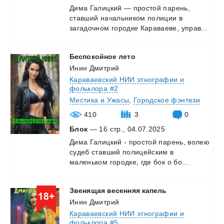
Дима
Галицкий
—
простой
парень,
ставший
начальником
полиции
в
загадочном
городке
Караваеве,
управ...
Беспокойное
лето
Инин Дмитрий
Караваевский НИИ этнографии и
фольклора #2
Мистика и Ужасы
,
Городское фэнтези
410
3
0
Блок
— 16 стр., 04.07.2025
Дима
Галицкий
-
простой
парень,
волею
судеб
ставший
полицейским
в
маленьком
городке,
где
бок
о
бо...
Звенящая
весенняя
капель
Инин Дмитрий
Караваевский НИИ этнографии и
фольклора #5