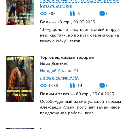
Боевое фэнтези
868
8
0
Блок
— 18 стр., 03.07.2025
"Вижу
цель
не
вижу
препятствий
и
пру
к
ней,
как
танк,
но
по
пути
отвлекаюсь
на
каждую
юбку",
таков
...
Торговец
живым
товаром
Инин Дмитрий
Негодяй Аллара #1
Литературный RPG
1476
14
0
Полный текст
— 89 стр., 25.04.2025
Освобожденный
из
виртуальной
тюрьмы
Александр
Ильин,
получает
заманчивое
предложение
работы,
всег...