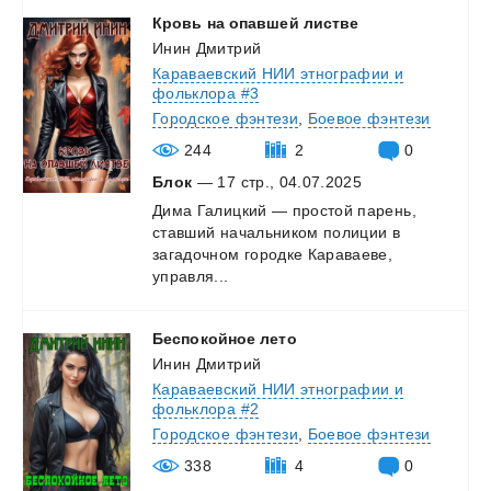
Кровь
на
опавшей
листве
Инин Дмитрий
Караваевский НИИ этнографии и
фольклора #3
Городское фэнтези
,
Боевое фэнтези
244
2
0
Блок
— 17 стр., 04.07.2025
Дима Галицкий — простой парень,
ставший начальником полиции в
загадочном городке Караваеве,
управля...
Беспокойное
лето
Инин Дмитрий
Караваевский НИИ этнографии и
фольклора #2
Городское фэнтези
,
Боевое фэнтези
338
4
0