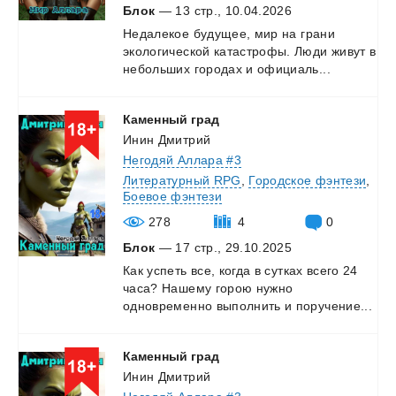
Блок
— 13 стр., 10.04.2026
Недалекое
будущее,
мир
на
грани
экологической
катастрофы.
Люди
живут
в
небольших
городах
и
официаль...
Каменный
град
Инин Дмитрий
Негодяй Аллара #3
Литературный RPG
,
Городское фэнтези
,
Боевое фэнтези
278
4
0
Блок
— 17 стр., 29.10.2025
Как
успеть
все,
когда
в
сутках
всего
24
часа?
Нашему
горою
нужно
одновременно
выполнить
и
поручение...
Каменный
град
Инин Дмитрий