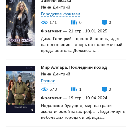
Зимняя
сказка
Инин Дмитрий
Городское фэнтези
171
0
0
Фрагмент
— 21 стр., 10.01.2025
Дима
Галицкий
-
простой
парень,
идет
на
повышение,
теперь
он
полномочный
представитель.
Должность...
Мир
Аллара.
Последний
поход
Инин Дмитрий
Разное
573
1
0
Фрагмент
— 19 стр., 10.04.2024
Недалекое
будущее,
мир
на
грани
экологической
катастрофы.
Люди
живут
в
небольших
городах
и
официа...