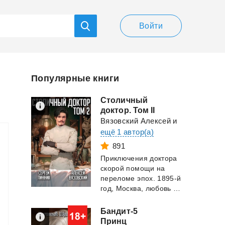
Войти
Популярные книги
Столичный
доктор. Том II
Вязовский Алексей
и
ещё 1 автор(а)
891
Приключения доктора
скорой помощи на
переломе эпох. 1895-й
год, Москва, любовь и смерть идут рука о...
Бандит-5
Принц