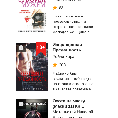
83
Ника Набокова –
провокационная и
откровенная, красивая
молодая женщина с мозгами, которым может п...
Извращенная
Преданность
Рейли Кора
303
Фабиано был
воспитан, чтобы идти
по стопам своего отца
в качестве советника Чикагского подразделен...
Охота на маску
(Маски 11) Книга одиннадцатая
Метельский Николай
Александрович