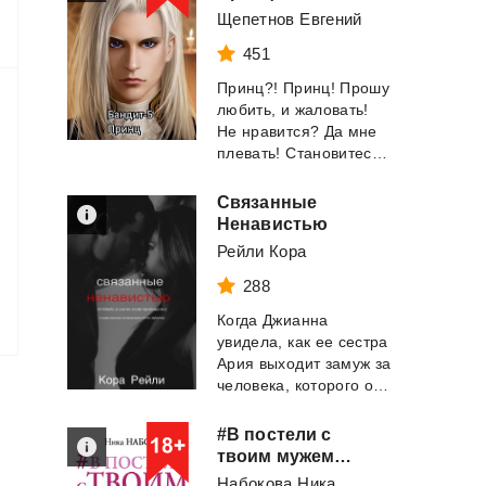
Щепетнов Евгений
451
Принц?! Принц! Прошу
любить, и жаловать!
Не нравится? Да мне
плевать! Становитесь в очередь, те, ко...
Связанные
Ненавистью
Рейли Кора
288
Когда Джианна
увидела, как ее сестра
Ария выходит замуж за
человека, которого она едва знала, она ...
#В постели с
твоим мужем. Записки любовницы. Женам читать обязательно!
Набокова Ника