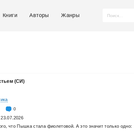
Книги
Авторы
Жанры
стьем
(СИ)
тика
0
 23.07.2026
ого,
что
Пышка
стала
фиолетовой.
А
это
значит
только
одно: