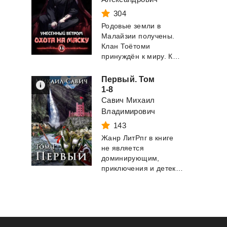
304
Родовые земли в
Малайзии получены.
Клан Тоётоми
принуждён к миру. Клан Хейг уничтожен. Род Мейкш...
Первый. Том
1-8
Савич Михаил
Владимирович
143
Жанр ЛитРпг в книге
не является
доминирующим,
приключения и детектив тоже представлены. Все происх...