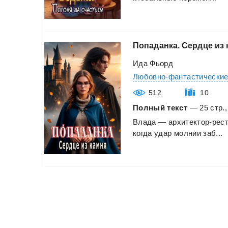
Попаданка.
Сердце
из
Ида Фьорд
Любовно-фантастически
512
10
Полный текст
— 25 стр.,
Влада
—
архитектор-рес
когда
удар
молнии
заб...