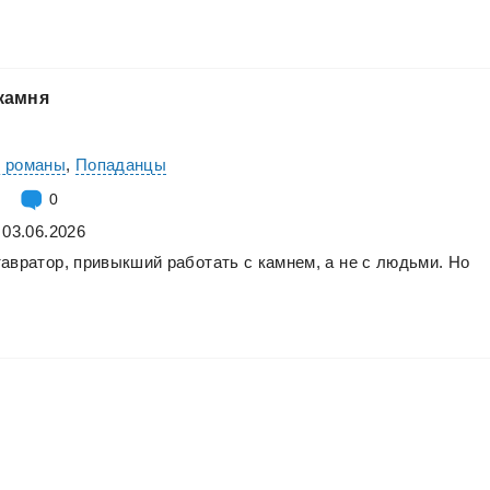
камня
е романы
,
Попаданцы
0
 03.06.2026
тавратор,
привыкший
работать
с
камнем,
а
не
с
людьми.
Но