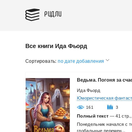
РИДЛИ
Все книги Ида Фьорд
Сортировать:
по дате добавления
Ведьма.
Погоня
за
сча
Ида Фьорд
Юмористическая фантас
161
3
Полный текст
— 41 стр.,
Понедельник
начался
с
т
глобальные
перемен...