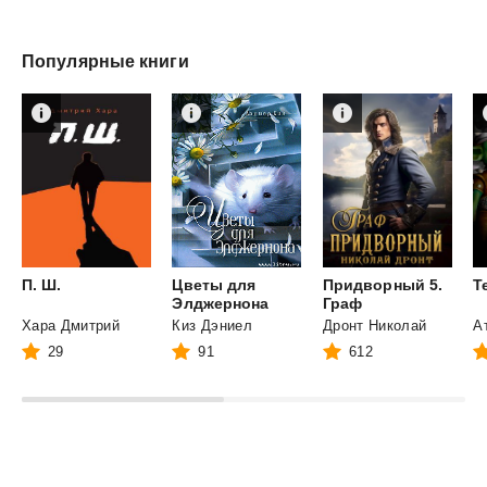
Популярные книги
П.
Ш.
Цветы для
Придворный 5.
Т
Элджернона
Граф
Хара Дмитрий
Киз Дэниел
Дронт Николай
29
91
612