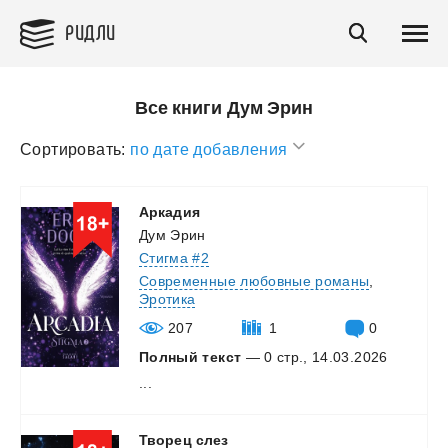
РИДЛИ
Все книги Дум Эрин
Сортировать:
по дате добавления
Аркадия
Дум Эрин
Стигма #2
Современные любовные романы
,
Эротика
207
1
0
Полный текст
— 0 стр., 14.03.2026
...
Творец
слез