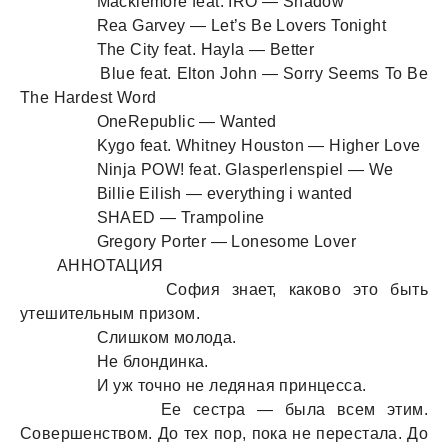
Macklemore feat. IRO — Shadow
Rea Garvey — Let’s Be Lovers Tonight
The City feat. Hayla — Better
Blue feat. Elton John — Sorry Seems To Be
The Hardest Word
OneRepublic — Wanted
Kygo feat. Whitney Houston — Higher Love
Ninja POW! feat. Glasperlenspiel — We
Billie Eilish — everything i wanted
SHAED — Trampoline
Gregory Porter — Lonesome Lover
АННОТАЦИЯ
София знает, каково это быть
утешительным призом.
Слишком молода.
Не блондинка.
И уж точно не ледяная принцесса.
Ее сестра — была всем этим.
Совершенством. До тех пор, пока не перестала. До