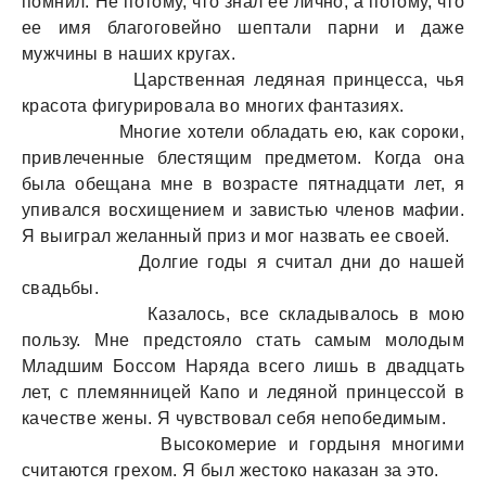
помнил. Не потому, что знал ее лично, а потому, что
ее имя благоговейно шептали парни и даже
мужчины в наших кругах.
Царственная ледяная принцесса, чья
красота фигурировала во многих фантазиях.
Многие хотели обладать ею, как сороки,
привлеченные блестящим предметом. Когда она
была обещана мне в возрасте пятнадцати лет, я
упивался восхищением и завистью членов мафии.
Я выиграл желанный приз и мог назвать ее своей.
Долгие годы я считал дни до нашей
свадьбы.
Казалось, все складывалось в мою
пользу. Мне предстояло стать самым молодым
Младшим Боссом Наряда всего лишь в двадцать
лет, с племянницей Капо и ледяной принцессой в
качестве жены. Я чувствовал себя непобедимым.
Высокомерие и гордыня многими
считаются грехом. Я был жестоко наказан за это.