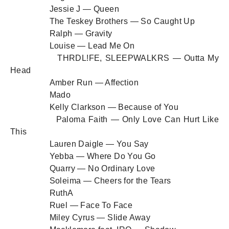
Jessie J — Queen
The Teskey Brothers — So Caught Up
Ralph — Gravity
Louise — Lead Me On
THRDL!FE, SLEEPWALKRS — Outta My
Head
Amber Run — Affection
Mado
Kelly Clarkson — Because of You
Paloma Faith — Only Love Can Hurt Like
This
Lauren Daigle — You Say
Yebba — Where Do You Go
Quarry — No Ordinary Love
Soleima — Cheers for the Tears
RuthA
Ruel — Face To Face
Miley Cyrus — Slide Away