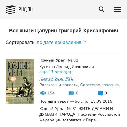
РИДЛИ
Все книги Цапурин Григорий Хрисанфович
Сортировать:
по дате добавления
Южный
Урал,
№
31
Куликов Леонид Иванович
и
ещё 17 автор(а)
Южный Урал #31
Рассказы и повести
,
Советская классика
154
0
0
Полный текст
— 50 стр., 13.09.2015
Южный
Урал,
№
31
ЖИТЬ
ДЕЛАМИ
И
ДУМАМИ
НАРОДА!
Писатели
Российской
Федерации
готовятся
к
Перв...