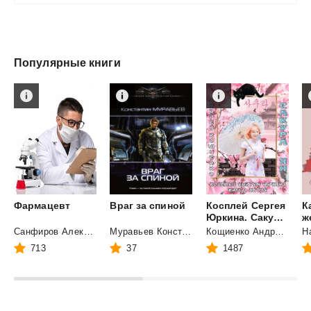
Популярные книги
Фармацевт
Враг
за
спиной
Косплей Сергея
К
Юркина. Сакура-ян.
Санфиров Александр Юрьевич
Муравьев Константин Николаевич
Кощиенко Андрей Геннадьевич
Н
713
37
1487