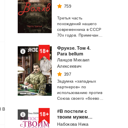
759
о
Третья часть
похождений нашего
современника в СССР
70х годов. Примечания автора: ВСЕ эпиграфы прид...
Фрунзе. Том 4.
Para bellum
Ланцов Михаил
Алексеевич
397
Задумка «западных
партнеров» по
использованию против
Союза своего «боевого хомячка» - Польши, прова...
I
В
#В постели с
твоим мужем. Записки любовницы. Женам читать обязательно!
Набокова Ника