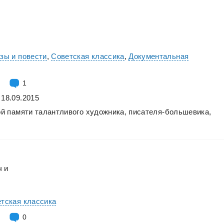
зы и повести
,
Советская классика
,
Документальная
1
 18.09.2015
ой
памяти
талантливого
художника,
писателя-большевика,
ч
и
тская классика
0