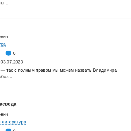
ты
...
ович
ура
0
 03.07.2023
—
так
с
полным
правом
мы
можем
назвать
Владимира
боз...
аеведа
ович
 литература
0