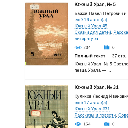
Южный
Урал,
№
5
Бажов Павел Петрович
и
ещё 16 автор(а)
Южный Урал #5
Сказки для детей
,
Расска
литература
234
0
Полный текст
— 37 стр.,
Южный
Урал,
№
5
Светл
певца
Урала
—
...
Южный
Урал,
№
31
Куликов Леонид Иванови
ещё 17 автор(а)
Южный Урал #31
Рассказы и повести
,
Сове
154
0