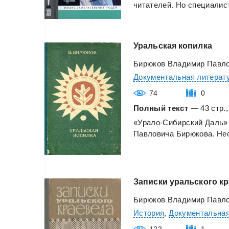
читателей.
Но
специалис
Уральская
копилка
Бирюков Владимир Павл
Документальная литерат
74
0
Полный текст
— 43 стр.,
«Урало-Сибирский
Даль»
Павловича
Бирюкова.
Нео
Записки
уральского
кр
Бирюков Владимир Павл
История
,
Документальная
122
1