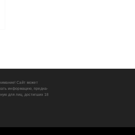
нимание! Сайт может
жать информацию, предна­
ную для лиц, дости­гших 18