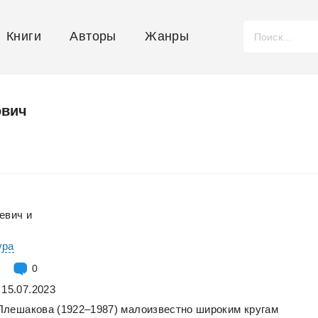
Книги
Авторы
Жанры
ович
евич
и
ура
0
 15.07.2023
Плешакова
(1922–1987)
малоизвестно
широким
кругам