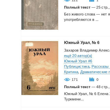
Полный текст
— 25 стр.,
Без
живого
слова
—
нет
употребляются
в
...
Южный
Урал,
№
6
Захаров Владимир Алекс
ещё 20 автор(а)
Южный Урал #6
Публицистика
,
Рассказы 
Критика
,
Драматические 
171
0
Полный текст
— 48 стр.,
Южный
Урал,
№
6
Елена
Туркмени...