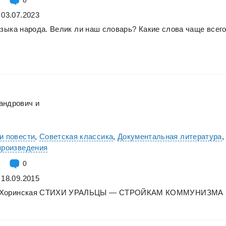
 03.07.2023
языка
народа.
Велик
ли
наш
словарь?
Какие
слова
чаще
всег
андрович
и
и повести
,
Советская классика
,
Документальная литература
,
произведения
0
 18.09.2015
Хоринская
СТИХИ
УРАЛЬЦЫ
—
СТРОЙКАМ
КОММУНИЗМА