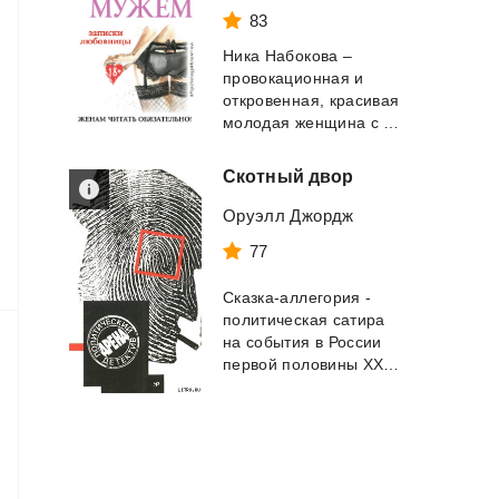
83
Ника Набокова –
провокационная и
откровенная, красивая
молодая женщина с мозгами, которым может п...
Скотный
двор
Оруэлл Джордж
77
Сказка-аллегория -
политическая сатира
на события в России
первой половины XX века. ...