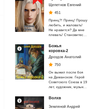
Щепетнов Евгений
451
Принц?! Принц! Прошу
любить, и жаловать!
Не нравится? Да мне
плевать! Становитесь в очередь, те, ко...
Божья
коровка-2
Дроздов Анатолий
750
Он выжил после боя
на Даманском. Герой
Советского Союза в 19
лет, художник, музыкант, певец... Таки...
Волхв
Земляной Андрей