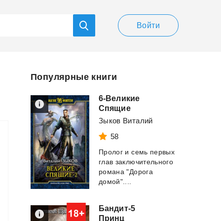
Войти
Популярные книги
6-Великие
Спящие
Зыков Виталий
58
Пролог и семь первых
глав заключительного
романа "Дорога
домой"....
Бандит-5
Принц