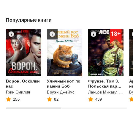
Популярные книги
Ворон. Осколки
Уличный кот по
Фрунзе. Том 3.
А
нас
имени Боб
Польская партия
н
Грин Эмилия
Боуэн Джеймс
Ланцов Михаил Алексеевич
156
82
439