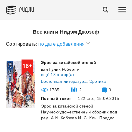
РИДЛИ
Все книги Нидэм Джозеф
Сортировать:
по дате добавления
Эрос
за
китайской
стеной
ван Гулик Роберт
и
ещё 13 автор(а)
Восточная литература
,
Эротика
1735
2
0
Полный текст
— 122 стр., 15.09.2015
Эрос
за
китайской
стеной
Научно-художественный
сборник
под
ред.
А.И.
Кобзева
И.
С.
Кон.
Предис...