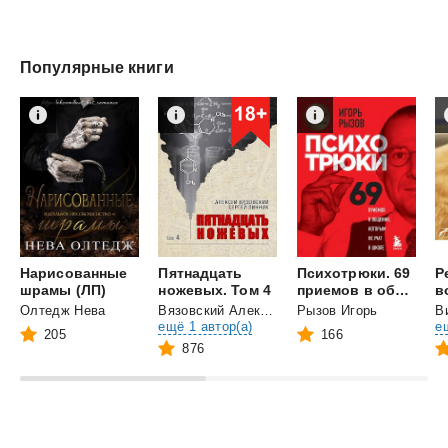
Популярные книги
Нарисованные
Пятнадцать
Психотрюки. 69
Р
шрамы (ЛП)
ножевых. Том 4
приемов в общении, которым не учат в школе
Олтедж Нева
Вязовский Алексей
и
Рызов Игорь
В
ещё 1 автор(а)
е
205
166
876