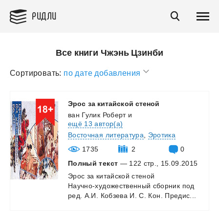
РИДЛИ
Все книги Чжэнь Цзинби
Сортировать:
по дате добавления
Эрос
за
китайской
стеной
ван Гулик Роберт
и
ещё 13 автор(а)
Восточная литература
,
Эротика
1735
2
0
Полный текст
— 122 стр., 15.09.2015
Эрос
за
китайской
стеной
Научно-художественный
сборник
под
ред.
А.И.
Кобзева
И.
С.
Кон.
Предис...