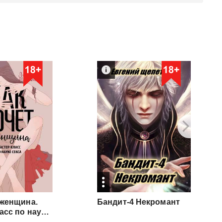
 женщина.
Бандит-4
Некромант
Мастер-класс по науке секса