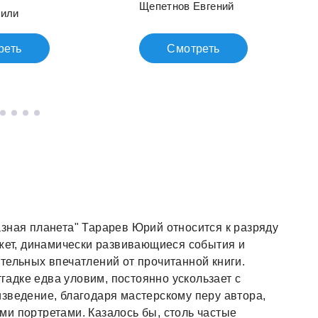
Щепетнов Евгений
мили
реть
Смотреть
зная планета" Тарарев Юрий относится к разряду
южет, динамически развивающиеся события и
тельных впечатлений от прочитанной книги.
тгадке едва уловим, постоянно ускользает с
зведение, благодаря мастерскому перу автора,
и портретами. Казалось бы, столь частые