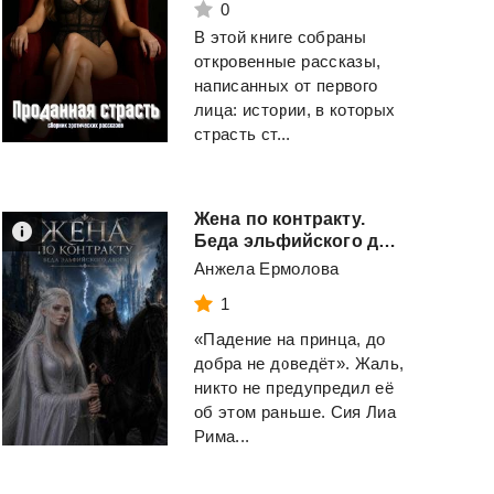
0
В этой книге собраны
откровенные рассказы,
написанных от первого
лица: истории, в которых
страсть ст...
Жена по контракту.
Беда эльфийского двора.
Анжела Ермолова
1
«Падение на принца, до
добра не доведёт». Жаль,
никто не предупредил её
об этом раньше. Сия Лиа
Бандит-3
Академ
Рима...
Кодекс
Охотника
Щепетнов Евгений
Винокуров Юрий
и