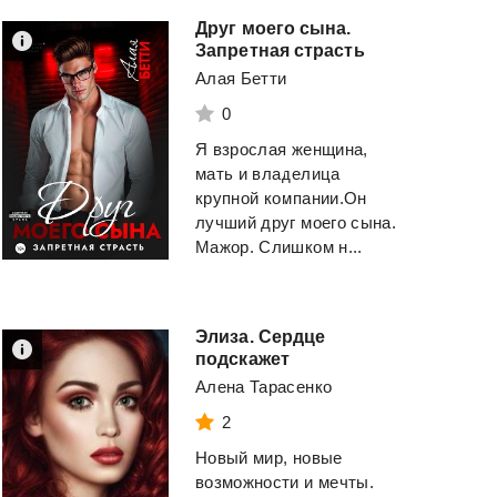
ещё 1 автор(а)
Друг моего сына.
Запретная страсть
Смотреть
Смотреть
Алая Бетти
0
Я взрослая женщина,
мать и владелица
крупной компании.Он
лучший друг моего сына.
Мажор. Слишком н...
Элиза. Сердце
подскажет
Алена Тарасенко
2
Новый мир, новые
возможности и мечты.