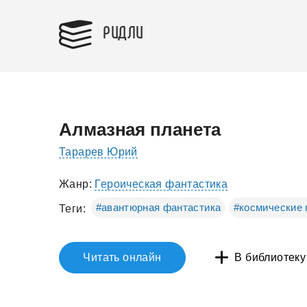
РИДЛИ
Алмазная планета
Тарарев Юрий
Жанр:
Героическая фантастика
#авантюрная фантастика
#космические 
Теги:
Читать онлайн
В библиотеку