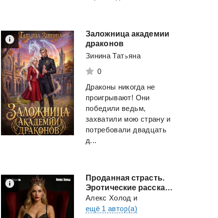
Заложница академии
драконов
Зинина Татьяна
0
Драконы никогда не
проигрывают! Они
победили ведьм,
захватили мою страну и
потребовали двадцать
д...
Проданная страсть.
Эротические рассказы о сделках и желаниях
Алекс Холод
и
ещё 1 автор(а)