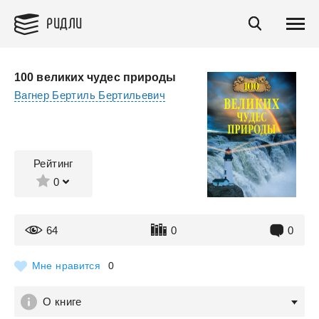
РИДЛИ
100 великих чудес природы
Вагнер Бертиль Бертильевич
Рейтинг
0
64
0
0
Мне нравится
0
О книге