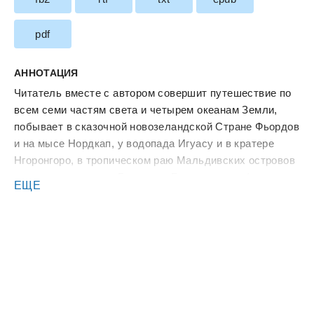
pdf
АННОТАЦИЯ
Читатель вместе с автором совершит путешествие по
всем семи частям света и четырем океанам Земли,
побывает в сказочной новозеландской Стране Фьордов
и на мысе Нордкап, у водопада Игуасу и в кратере
Нгоронгоро, в тропическом раю Мальдивских островов
и подводных чащах Большого Барьерного рифа…
ЕЩЕ
Особый раздел книги посвящен природным
жемчужинам России и стран СНГ.