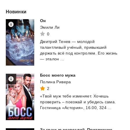
Новинки
Он
Эмили Ли
0
Дмитрий Тенев — молодой
талантливый учёный, привыкший
держать всё под контролем. Его жизнь
— эталон ...
Босс
моего
мужа
Полина Ривера
2
«Твой
муж
тебе
изменяет.
Хочешь
проверить
–
поезжай
и
убедись
сама.
Гостиница
«Астория»,
16.00,
324
...
За гранью созвездий. Притяжение