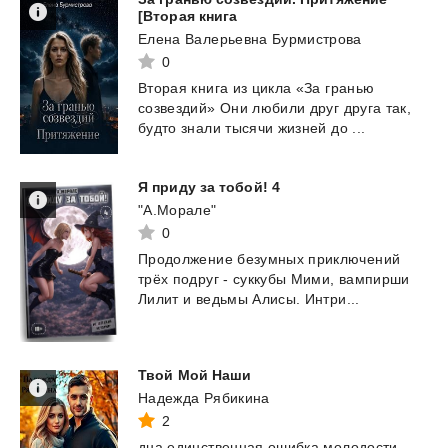
[Вторая книга
Елена Валерьевна Бурмистрова
0
Вторая
книга
из
цикла
«За
гранью
созвездий»
Они
любили
друг
друга
так,
будто
знали
тысячи
жизней
до
...
Я
приду
за
тобой!
4
"А.Морале"
0
Продолжение
безумных
приключений
трёх
подруг
-
суккубы
Мими,
вампирши
Лилит
и
ведьмы
Алисы.
Интри...
Твой
Мой
Наши
Надежда Рябикина
2
дна
единственная
ошибка
молодости