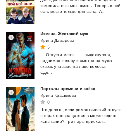
изменила
всю
мою
жизнь.
Теперь
в
ней
есть
место
только
для
сына.
А...
Измена.
Жестокий
муж
Ирина Давыдова
5
— Отпусти меня… — выдохнула я,
поднимая голову и смотря на мужа
сквозь упавшие на лицо волосы. —
Сде...
Порталы
времени
и
звёзд
Ирина Красюкова
0
Что
делать,
если
романтический
отпуск
в
горах
превращается
в
межзвездное
испытание?
Три
пары
приехал...