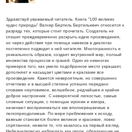
Здравствуй уважаемый читатель. Книга "100 великих
чудес природы" Вагнер Бертиль Бертильевич относится к
разряду тех, которые стоит прочитать. Создатель не
спешит преждевременно раскрыть идею произведения,
но через действия при помощи намеков в диалогах
постепенно подводит к ней читателя. Многогранность и
уникальность образов, создает внутренний мир, полный
множества процессов и граней. Один из немногих
примеров того, как умело подобранное место украшает,
дополняет и насыщает цветами и красками все
произведение. Кажется невероятным, но совершенно
отчетливо и в высшей степени успешно передано
словами неуловимое, волшебное, редчайшее и крайне
доброе настроение. С невероятной легкостью, самые
сложные ситуации, с помощью иронии и юмора,
начинают восприниматься как вполнерешаемые и
легкопреодолимые. По мере приближения к исходу,
важным становится более великое и красивое, ловко
спрятанное, нежели то, что казалось на первый взгляд.
Небезынтересно наблюдать как герои, обладающие не