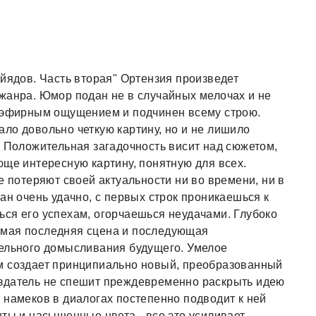
ейядов. Часть вторая" Ортензия произведет
жанра. Юмор подан не в случайных мелочах и не
м эфирным ощущением и подчинен всему строю.
ло довольно четкую картину, но и не лишило
. Положительная загадочность висит над сюжетом,
юще интересную картину, понятную для всех.
е потеряют своей актуальности ни во времени, ни в
ан очень удачно, с первых строк проникаешься к
ся его успехам, огорчаешься неудачами. Глубоко
емая последняя сцена и последующая
тельного домысливания будущего. Умелое
м создает принципиально новый, преобразованный
здатель не спешит преждевременно раскрыть идею
 намеков в диалогах постепенно подводит к ней
нты и насыщенные цвета - все это усиливает