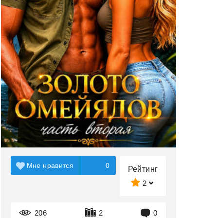
Мне нравится
0
Рейтинг
2
206
2
0