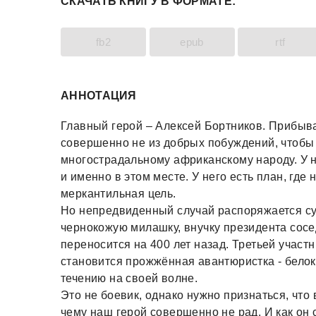
СКАЧАТЬ КНИГУ В ФОРМАТЕ:
fb2
epub
rtf
АННОТАЦИЯ
Главный герой – Алексей Бортников. Прибыв
совершенно не из добрых побуждений, чтобы
многострадальному африканскому народу. У н
и именно в этом месте. У него есть план, где
меркантильная цель.
Но непредвиденный случай распоряжается су
чернокожую милашку, внучку президента сосед
переносится на 400 лет назад. Третьей учас
становится прожжённая авантюристка - бело
течению на своей волне.
Это не боевик, однако нужно признаться, что
чему наш герой совершенно не рад. И как он с