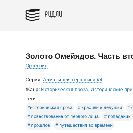
РИДЛИ
Золото Омейядов. Часть вт
Ортензия
Серия:
Алмазы для герцогини #4
Жанр:
Историческая проза
,
Исторические пр
Теги:
#историческая проза
# красивые девушки
# 
# повествование от первого лица
# попаданцы
# прошлое
# путешествия во времени