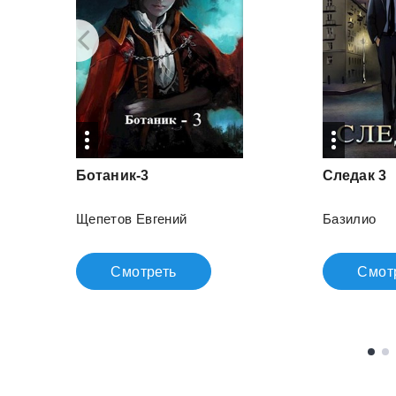
Ботаник-3
Следак
3
Щепетов Евгений
Базилио
Смотреть
Смот