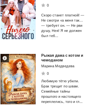
0
Скоро станет платной! —
Не смотри на меня так…
— требует он. — Не рви
душу, Нея! Я не должен
был теб...
Рыжая дама с котом и
чемоданом
Марина Медведева
0
Любимую тëтю убили.
Брак трещит по швам.
Семейные тайны
прошлого и настоящего
переплелись, того и гл...