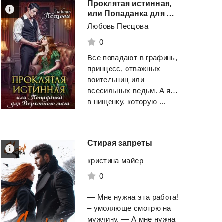
Проклятая истинная,
или Попаданка для Верховного мага
Любовь Песцова
0
Все попадают в графинь,
принцесс, отважных
воительниц или
всесильных ведьм. А я…
в нищенку, которую ...
Стирая
запреты
кристина майер
0
— Мне нужна эта работа!
– умоляюще смотрю на
мужчину. — А мне нужна