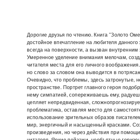
Дорогие друзья по чтению. Книга "Золото Ом
достойное впечатление на любителя данного 
всегда на поверхности, а вызван внутренни
Умеренное уделение внимания мелочам, созда
читателя места для его личного воображения
но слово за словом она выводится в потряса
Очевидно, что проблемы, здесь затронутые, н
пространстве. Портрет главного героя подобр
нему симпатией, сопереживаешь ему, радуешь
цепляет непредвиденная, сложнопрогнозиру
проблематика, оставляя место для самостоя
использование зрительных образов писателе
мир, энергичный и насыщенный красками. Со
произведения, но через действия при помощи
читателя. Яркие пейзажи, необъятные горизо