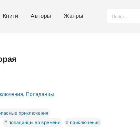
Книги
Авторы
Жанры
орая
иключения
,
Попаданцы
опасные приключения
# попаданцы во времени
# приключения