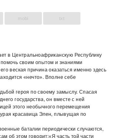
mobi
txt
ает в Центральноафриканскую Республику
 помочь своим опытом и знаниями
его веская причина оказаться именно здесь
 находится «нечто». Вполне себе
дьбой героя по своему замыслу. Спасая
него государства, он вместе с ней
тницей этого необычного перемещения
курая красавица Элен, плывущая по
 военные баталии периодически случаются,
ам об этом говорит:«Я часть той части