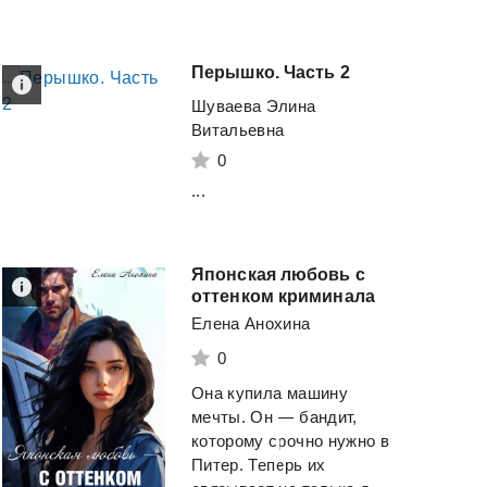
Перышко.
Часть
2
Шуваева Элина
Витальевна
0
Божья
коровка-2
...
Бандит
Дроздов Анатолий
Щепетнов Евгений
Японская любовь с
оттенком криминала
Смотреть
Елена Анохина
Смотреть
0
Она купила машину
мечты. Он — бандит,
которому срочно нужно в
Питер. Теперь их