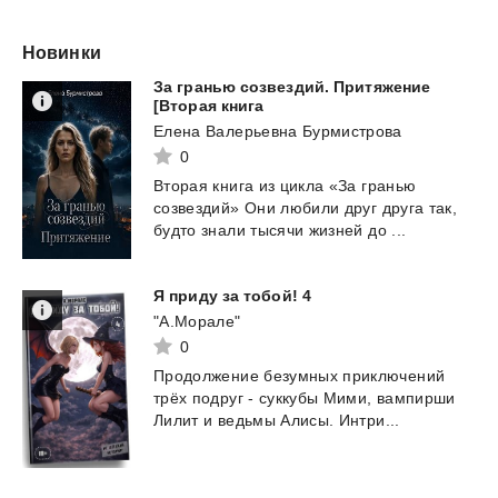
Новинки
За гранью созвездий. Притяжение
[Вторая книга
Елена Валерьевна Бурмистрова
0
Вторая
книга
из
цикла
«За
гранью
созвездий»
Они
любили
друг
друга
так,
будто
знали
тысячи
жизней
до
...
Я
приду
за
тобой!
4
"А.Морале"
0
Продолжение
безумных
приключений
трёх
подруг
-
суккубы
Мими,
вампирши
Лилит
и
ведьмы
Алисы.
Интри...