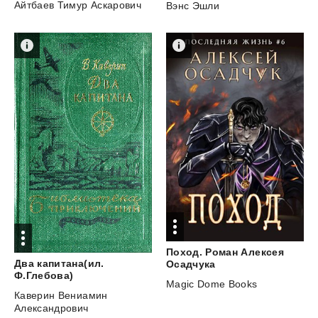
Айтбаев Тимур Аскарович
Вэнс Эшли
Поход. Роман Алексея
Два капитана(ил.
Осадчука
Ф.Глебова)
Magic Dome Books
Каверин Вениамин
Александрович