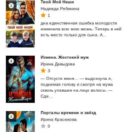
Твой
Мой
Наши
Надежда Рябикина
1
дна
единственная
ошибка
молодости
изменила
всю
мою
жизнь.
Теперь
в
ней
есть
место
только
для
сына.
А...
Измена.
Жестокий
муж
Ирина Давыдова
3
— Отпусти меня… — выдохнула я,
поднимая голову и смотря на мужа
сквозь упавшие на лицо волосы. —
Сде...
Порталы
времени
и
звёзд
Ирина Красюкова
0