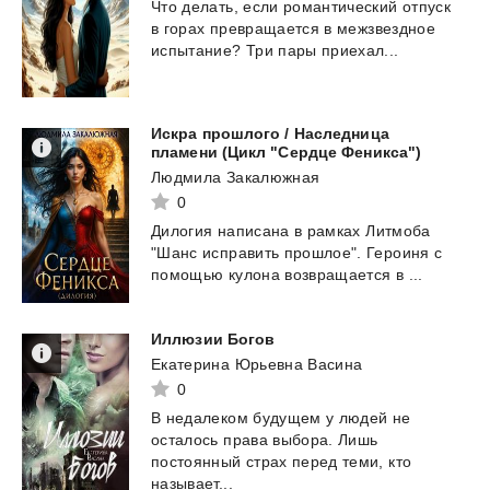
Что
делать,
если
романтический
отпуск
в
горах
превращается
в
межзвездное
испытание?
Три
пары
приехал...
Искра прошлого / Наследница
пламени (Цикл "Сердце Феникса")
Людмила Закалюжная
0
Дилогия
написана
в
рамках
Литмоба
"Шанс
исправить
прошлое".
Героиня
с
помощью
кулона
возвращается
в
...
Иллюзии
Богов
Екатерина Юрьевна Васина
0
В недалеком будущем у людей не
осталось права выбора. Лишь
постоянный страх перед теми, кто
называет...