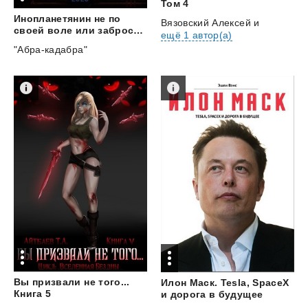
Том 4
Инопланетянин не по
Вязовский Алексей
и
своей воле или забросы судьбы
ещё 1 автор(а)
"Абра-кадабра"
Вы призвали не того...
Илон Маск. Tesla, SpaceX
Книга 5
и дорога в будущее