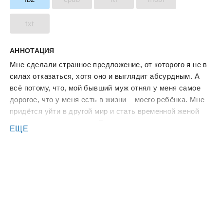
txt
АННОТАЦИЯ
Мне сделали странное предложение, от которого я не в
силах отказаться, хотя оно и выглядит абсурдным. А
всё потому, что, мой бывший муж отнял у меня самое
дорогое, что у меня есть в жизни – моего ребёнка. Мне
придётся уйти в другой мир и стать временной женой
могущественного лорда. Если выполню все условия
ЕЩЕ
контракта, тогда он вернёт меня обратно, чтобы мне
удалось спасти свою дочь. Я готова пойти на любые
жертвы ради неё, даже если на второй чаше весов
окажется любовь... В книге есть: вынужденная
попаданка сильная героиня фиктивный брак, хотя…
нелюдимый герой-дракон реалии и быт иного мира ХЭ
гарантирован.