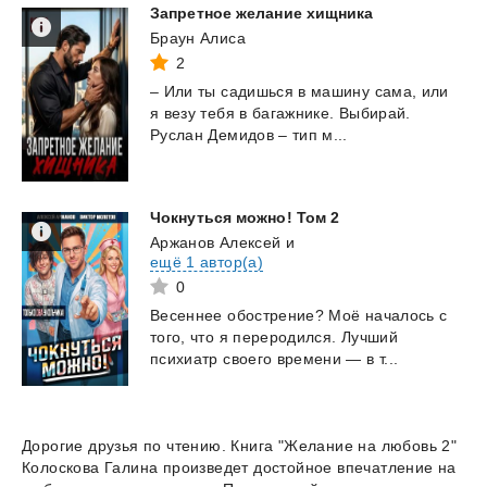
Запретное
желание
хищника
Браун Алиса
2
–
Или
ты
садишься
в
машину
сама,
или
я
везу
тебя
в
багажнике.
Выбирай.
Руслан
Демидов
–
тип
м...
Чокнуться
можно!
Том
2
Аржанов Алексей
и
ещё 1 автор(а)
0
Весеннее
обострение?
Моё
началось
с
того,
что
я
переродился.
Лучший
психиатр
своего
времени
—
в
т...
Дорогие друзья по чтению. Книга "Желание на любовь 2"
Колоскова Галина произведет достойное впечатление на