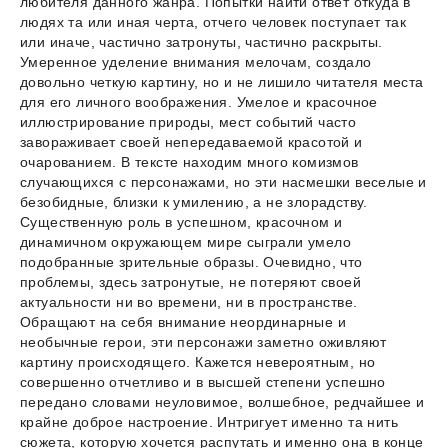
любителя данного жанра. Попытки найти ответ откуда в
людях та или иная черта, отчего человек поступает так
или иначе, частично затронуты, частично раскрыты.
Умеренное уделение внимания мелочам, создало
довольно четкую картину, но и не лишило читателя места
для его личного воображения. Умелое и красочное
иллюстрирование природы, мест событий часто
завораживает своей непередаваемой красотой и
очарованием. В тексте находим много комизмов
случающихся с персонажами, но эти насмешки веселые и
безобидные, близки к умилению, а не злорадству.
Существенную роль в успешном, красочном и
динамичном окружающем мире сыграли умело
подобранные зрительные образы. Очевидно, что
проблемы, здесь затронутые, не потеряют своей
актуальности ни во времени, ни в пространстве.
Обращают на себя внимание неординарные и
необычные герои, эти персонажи заметно оживляют
картину происходящего. Кажется невероятным, но
совершенно отчетливо и в высшей степени успешно
передано словами неуловимое, волшебное, редчайшее и
крайне доброе настроение. Интригует именно та нить
сюжета, которую хочется распутать и именно она в конце