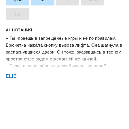
txt
АННОТАЦИЯ
– Ты играешь в запрещённые игры и не по правилам.
Брюнетка нажала кнопку вызова лифта. Она шагнула в
распахнувшиеся двери. Он тоже, оказавшись в тесном
пространстве рядом с желанной женщиной.
– Разве в запрещённых играх бывают правила?
– А теперь цепляешься за слова, пряча за ними испуг.
ЕЩЕ
Лишь покинув лифт и вставив в замок ключ, она
ответила:
– Я не боюсь тебя.