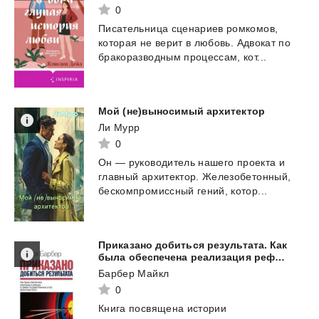
0
Писательница
сценариев
ромкомов,
которая
не
верит
в
любовь.
Адвокат
по
бракоразводным
процессам,
кот...
Мой
(не)выносимый
архитектор
Ли Мурр
0
Он
—
руководитель
нашего
проекта
и
главный
архитектор.
Железобетонный,
бескомпромиссный
гений,
котор...
Приказано добиться результата. Как
была обеспечена реализация реформ в сфере государственных услуг Великобритании
Барбер Майкл
0
Книга посвящена истории