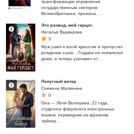
трансформации управления
государственным сектором
Великобритании, произош...
Это
развод,
мой
герцог.
Наталья Варварова
3
Муж
ушел
к
юной
красотке
и
пропустил
рождение
сына...
Годами
не
появлялся
дома,
а
теперь
угрожает
от...
Попутный
ветер
Снежана Малинина
0
Она — Лёля Волошина, 22 года,
студентка факультета иностранных
языков, переводчик на круизном
лайнер...