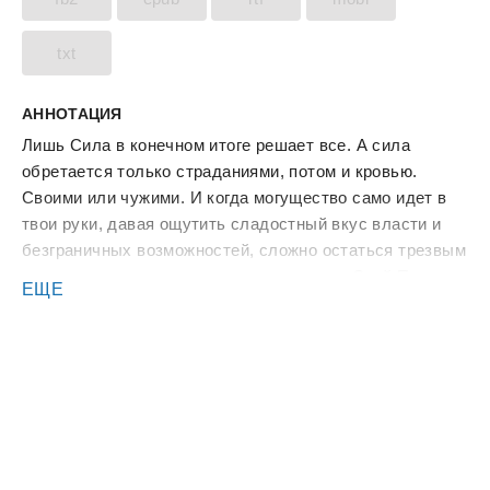
txt
АННОТАЦИЯ
Лишь Сила в конечном итоге решает все. А сила
обретается только страданиями, потом и кровью.
Своими или чужими. И когда могущество само идет в
твои руки, давая ощутить сладостный вкус власти и
безграничных возможностей, сложно остаться трезвым
и сохранить свои моральные ориентиры. Свой Путь...
ЕЩЕ
Или пора пересмотреть его?