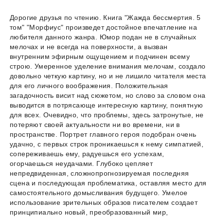
Дорогие друзья по чтению. Книга "Жажда бессмертия. 5
том" "Морфиус" произведет достойное впечатление на
любителя данного жанра. Юмор подан не в случайных
мелочах и не всегда на поверхности, а вызван
внутренним эфирным ощущением и подчинен всему
строю. Умеренное уделение внимания мелочам, создало
довольно четкую картину, но и не лишило читателя места
для его личного воображения. Положительная
загадочность висит над сюжетом, но слово за словом она
выводится в потрясающе интересную картину, понятную
для всех. Очевидно, что проблемы, здесь затронутые, не
потеряют своей актуальности ни во времени, ни в
пространстве. Портрет главного героя подобран очень
удачно, с первых строк проникаешься к нему симпатией,
сопереживаешь ему, радуешься его успехам,
огорчаешься неудачами. Глубоко цепляет
непредвиденная, сложнопрогнозируемая последняя
сцена и последующая проблематика, оставляя место для
самостоятельного домысливания будущего. Умелое
использование зрительных образов писателем создает
принципиально новый, преобразованный мир,