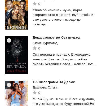
0
Узнав об изменах мужа, Дарья
отправляется в ночной клуб, чтобы и
ему успеть отомстить еще до
развода...
Доказательство
без
пульса
Юлия Гурвальд
0
Она
верила
в
порядок.
В
холодную
точность
фактов.
В
то,
что
любая
смерть
оставляет
след.
Талисса
Нот...
100
килограмм
На
Двоих
Дашкова Ольга
0
Мне
42,
у
меня
лишний
вес
и
думала,
что
уже
никогда
не
буду
желанной.Но