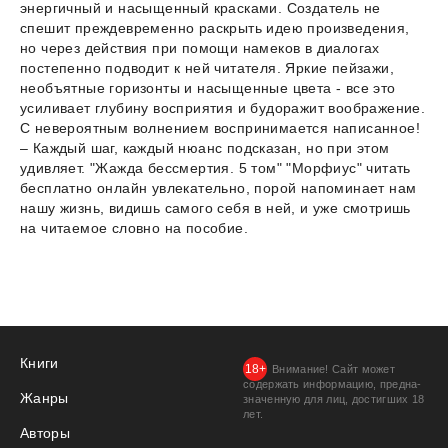
энергичный и насыщенный красками. Создатель не
спешит преждевременно раскрыть идею произведения,
но через действия при помощи намеков в диалогах
постепенно подводит к ней читателя. Яркие пейзажи,
необъятные горизонты и насыщенные цвета - все это
усиливает глубину восприятия и будоражит воображение.
С невероятным волнением воспринимается написанное!
– Каждый шаг, каждый нюанс подсказан, но при этом
удивляет. "Жажда бессмертия. 5 том" "Морфиус" читать
бесплатно онлайн увлекательно, порой напоминает нам
нашу жизнь, видишь самого себя в ней, и уже смотришь
на читаемое словно на пособие.
Книги
Внимание! Сайт может
содержать информацию, предна­
Жанры
значенную для лиц, дости­гших 18
лет.
Авторы