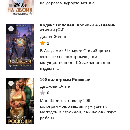
на
дорогом
курорте
меня
о...
Кодекс Водолея. Хроники Академии
стихий (СИ)
Диана Эванс
2
В Академии Четырёх Стихий царит
закон силы: чем громче, тем
могущественнее. Её заклинания не
издают ...
100
килограмм
Роскоши
Дашкова Ольга
0
Мне 35 лет, и я вешу 108
килограммов.Бывший муж ушел к
молодой и стройной, сейчас они ждут
ребенк...