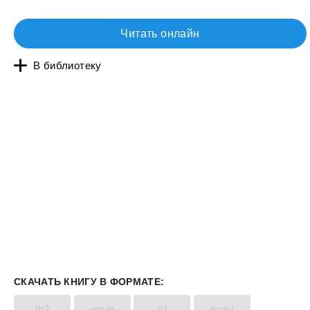
Читать онлайн
В библиотеку
СКАЧАТЬ КНИГУ В ФОРМАТЕ:
fb2
epub
rtf
mobi