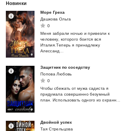
Новинки
Море
Греха
Дашкова Ольга
0
Меня забрали ночью и привезли к
человеку, которого боится вся
Италия.Теперь я принадлежу
Алессанд...
Защитник
по
соседству
Попова Любовь
0
Чтобы
сбежать
от
мужа
садиста
я
придумала
совершенно
безумный
план.
Использовать
одного
из
охранн...
Двойной
успех
Тая Стрельцова