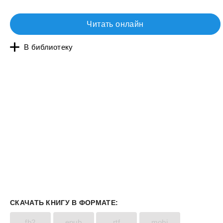
Читать онлайн
В библиотеку
СКАЧАТЬ КНИГУ В ФОРМАТЕ:
fb2
epub
rtf
mobi