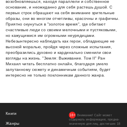
возобновляешься, находя параллели и собственное
основание, и неожиданно для себя растешь душой. С
первых строк обращают на себя внимание зрительные
образы, они во многом отчетливы, красочны и графичны.
Приятно окунуться в "золотое время", где обитают
счастливые люди со своими мелочными и пустяковыми,
но кажущимися им огромными неурядицами.
Небезынтересно наблюдать как герои, обладающие не
высокой моралью, пройдя через сложные испытания,
преобразились духовно и кардинально сменили свои
взгляды на жизнь. "Земля: Выживание. Том II" Ран
Михаил читать бесплатно онлайн, благодаря умело
запутанному сюжету и динамичным событиям, будет
интересно не только поклонникам данного жанра.
Книги
Внимание! Сайт может
содержать информацию, предна­
Жанры
значенную для лиц, дости­гших 18