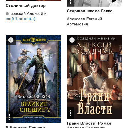
Столичный
доктор
Старшая
школа
Гакко
Вязовский Алексей
и
ещё 1 автор(а)
Алексеев Евгений
Артемович
Грани Власти. Роман
6-Великие
Спящие
Алексея Осадчука