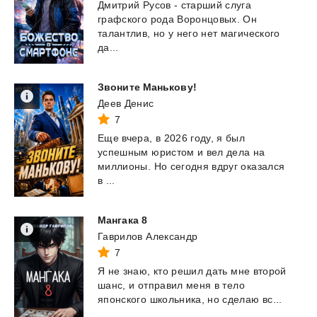
Дмитрий Русов - старший слуга
графского рода Воронцовых. Он
талантлив, но у него нет магического
да...
Звоните
Манькову!
Деев Денис
7
Еще вчера, в 2026 году, я был
успешным юристом и вел дела на
миллионы. Но сегодня вдруг оказался
в ...
Мангака
8
Гаврилов Александр
7
Я
не
знаю,
кто
решил
дать
мне
второй
шанс,
и
отправил
меня
в
тело
японского
школьника,
но
сделаю
вс...