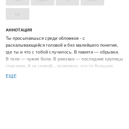
txt
АННОТАЦИЯ
Ты просыпаешься среди обломков - с
раскалывающейся головой и без малейшего понятия,
где ты и что с тобой случилось. В памяти — обрывки.
В теле — чужие боли. В рюкзаке — последние крупицы
спасения. А за спиной... возможно, что-то большее,
чем просто прошлое.
ЕЩЕ
Александр Вишневский — талантливый хакер и
технарь с непростой судьбой — внезапно оказывается
втянут в цепочку событий, где реальность и логика
ломаются, как стекло под давлением. Властные люди.
Пропавшие друзья. Технологии, которых не должно
существовать. И голос... внутри его головы.