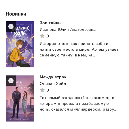
Новинки
Зов
тайны
Иванова Юлия Анатольевна
0
История
о
том,
как
принять
себя
и
найти
свое
место
в
мире.
Артем
узнает
семейную
тайну:
в
нем,
ка...
Между
стрoк
Оливия Хейл
0
Тот
самый
загадочный
незнакомец,
с
которым
я
провела
незабываемую
ночь,
оказался
миллиардером,
разру...