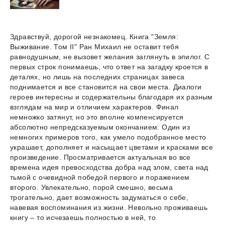
Здравствуй, дорогой незнакомец. Книга "Земля:
Выживание. Том II" Ран Михаил не оставит тебя
равнодушным, не вызовет желания заглянуть в эпилог. С
первых строк понимаешь, что ответ на загадку кроется в
деталях, но лишь на последних страницах завеса
поднимается и все становится на свои места. Диалоги
героев интересны и содержательны благодаря их разным
взглядам на мир и отличием характеров. Финал
немножко затянут, но это вполне компенсируется
абсолютно непредсказуемым окончанием. Один из
немногих примеров того, как умело подобранное место
украшает, дополняет и насыщает цветами и красками все
произведение. Просматривается актуальная во все
времена идея превосходства добра над злом, света над
тьмой с очевидной победой первого и поражением
второго. Увлекательно, порой смешно, весьма
трогательно, дает возможность задуматься о себе,
навевая воспоминания из жизни. Невольно проживаешь
книгу – то исчезаешь полностью в ней, то