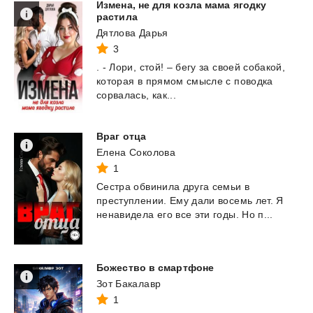
Измена, не для козла мама ягодку
растила
Дятлова Дарья
3
.
-
Лори,
стой!
–
бегу
за
своей
собакой,
которая
в
прямом
смысле
с
поводка
сорвалась,
как...
Враг
отца
Елена Соколова
1
Сестра
обвинила
друга
семьи
в
преступлении.
Ему
дали
восемь
лет.
Я
ненавидела
его
все
эти
годы.
Но
п...
Божество
в
смартфоне
Зот Бакалавр
1