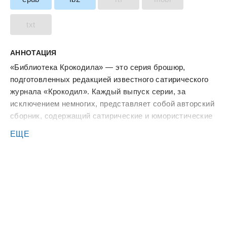
txt
АННОТАЦИЯ
«Библиотека Крокодила» — это серия брошюр,
подготовленных редакцией известного сатирического
журнала «Крокодил». Каждый выпуск серии, за
исключением немногих, представляет собой авторский
сборник, содержащий сатирические и юмористические
произведения: стихи, рассказы, очерки, фельетоны и т.
ЕЩЕ
д.