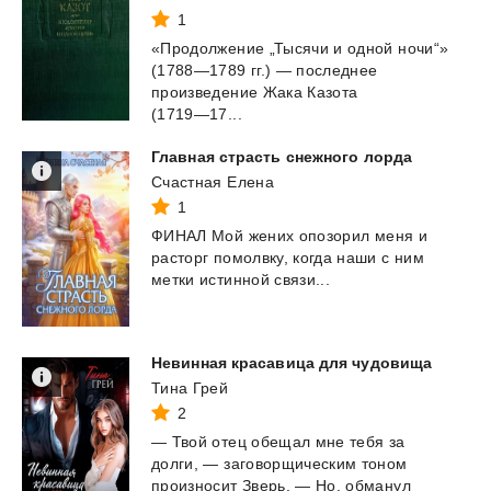
1
«Продолжение „Тысячи и одной ночи“»
(1788—1789 гг.) — последнее
произведение Жака Казота
(1719—17...
Главная
страсть
снежного
лорда
Счастная Елена
1
ФИНАЛ
Мой
жених
опозорил
меня
и
расторг
помолвку,
когда
наши
с
ним
метки
истинной
связи...
Невинная
красавица
для
чудовища
Тина Грей
2
— Твой отец обещал мне тебя за
долги, — заговорщическим тоном
произносит Зверь, — Но, обманул