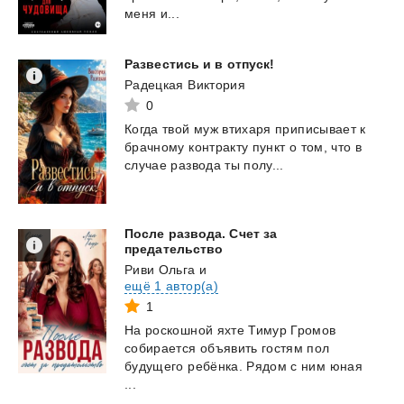
меня и...
Развестись
и
в
отпуск!
Радецкая Виктория
0
Когда
твой
муж
втихаря
приписывает
к
брачному
контракту
пункт
о
том,
что
в
случае
развода
ты
полу...
После развода. Счет за
предательство
Риви Ольга
и
ещё 1 автор(а)
1
На роскошной яхте Тимур Громов
собирается объявить гостям пол
будущего ребёнка. Рядом с ним юная
...