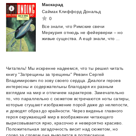
Маскарад
Саймак Клиффорд Дональд
0
Все
знали,
что
Римские
свечи
Меркурия
отнюдь
не
фейерверки
–
но
живые
существа.
А
ещё
знали,
что
...
Читатель! Мы искренне надеемся, что ты решил читать
книгу "Затрещины за трещины" Ревзин Сергей
Владимирович по зову своего сердца. Диалоги героев
интересны и содержательны благодаря их разным
взглядам на мир и отличием характеров. Замечательно
то, что параллельно с сюжетом встречаются ноты сатиры,
которые сгущают изображение порой даже до нелепости,
и доводят образ до крайности. Через виденье главного
героя окружающий мир в воображении читающего
вырисовывается ярко, красочно и невероятно красиво.
Положительная загадочность висит над сюжетом, но
слово за словом она выводится в потрясающе