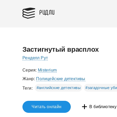
РИДЛИ
Застигнутый врасплох
Ренделл Рут
Серия:
Misterium
Жанр:
Полицейские детективы
#английские детективы
#загадочные уб
Теги:
Читать онлайн
В библиотеку