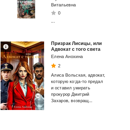
Витальевна
0
...
Призрак Лисицы, или
Адвокат с того света
Елена Анохина
2
Алиса Вольская, адвокат,
которую когда-то предал
и оставил умирать
Метро
2033
прокурор Дмитрий
Извращенная
Захаров, возвращ...
Преданность
Глуховский Дмитрий
Алексеевич
Рейли Кора
Смотреть
Смотреть