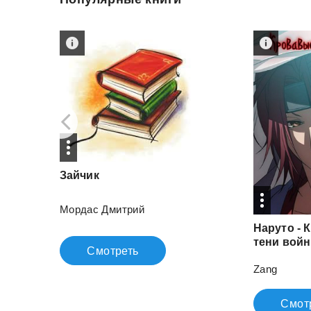
Зайчик
Мордас Дмитрий
Наруто - 
тени вой
Смотреть
Zang
Смот