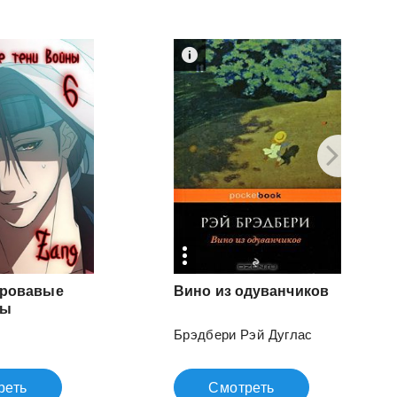
Кровавые
Вино
из
одуванчиков
ны
Брэдбери Рэй Дуглас
реть
Смотреть