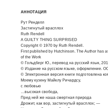
АННОТАЦИЯ
Рут Ренделл
Застигнутый врасплох
Ruth Rendell
A GUILTY THING SURPRISED
Copyright © 1970 by Ruth Rendell.
First published by Hutchinson. The Author has ass
of the Work
© Гольдберг Ю., перевод на русский язык, 20
© Издание на русском языке, оформление. ОО
© Электронная версия книги подготовлена ком
Моему кузену Майклу Ричардсу,
с любовью
…высокая свобода,
Пред ней же наша смертная природа
Дрожит, как вор, застигнутый врасплох; —