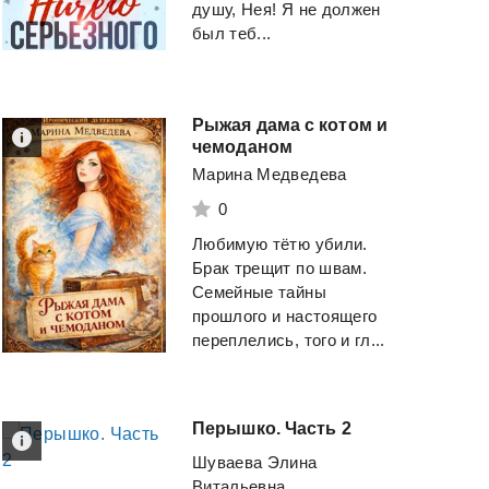
душу, Нея! Я не должен
был теб...
Рыжая дама с котом и
чемоданом
Марина Медведева
0
Любимую тëтю убили.
Брак трещит по швам.
Семейные тайны
прошлого и настоящего
переплелись, того и гл...
Перышко.
Часть
2
Шуваева Элина
Витальевна