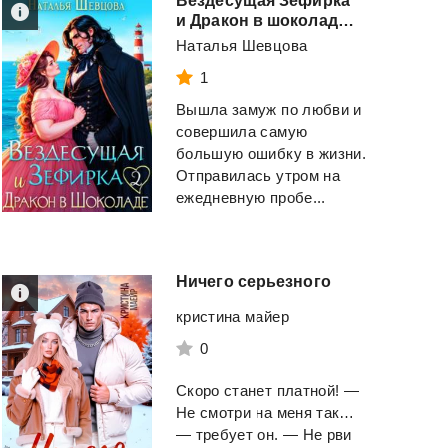
Вездесущая Зефирка
и Дракон в шоколаде - 2
Наталья Шевцова
1
Вышла замуж по любви и
совершила самую
большую ошибку в жизни.
Отправилась утром на
ежедневную пробе...
Ничего
серьезного
кристина майер
0
Скоро станет платной! —
Не смотри на меня так…
— требует он. — Не рви