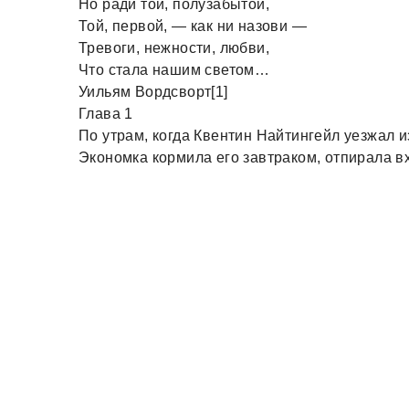
Но ради той, полузабытой,
Той, первой, — как ни назови —
Тревоги, нежности, любви,
Что стала нашим светом…
Уильям Вордсворт[1]
Глава 1
По утрам, когда Квентин Найтингейл уезжал и
Экономка кормила его завтраком, отпирала вх